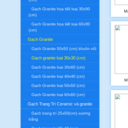
Gạch Granite họa tiết loại 30x90
M
(cm)
Gạch Granite họa tiết loại 60x90
(cm)
Gạch Granite
Gạch Granite 50x50 (cm) khuôn nổi
Gạch grainte loại 30x30 (cm)
Gạch Granite loại 30x60 (cm)
Gạch Granite loại 40x40 (cm)
M
Gạch Granite loại 50x50 (cm)
Gạch Granite loại 60x60 (cm)
Gạch Trang Trí Ceramic và granite
Gạch trang trí 25x50(cm)-xương
trắng