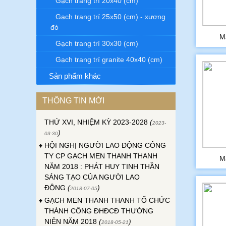
Gạch trang trí 20x40 (cm)
Gạch trang trí 25x50 (cm) - xương
đỏ
M
Gạch trang trí 30x30 (cm)
Gạch trang trí granite 40x40 (cm)
♦
ĐẠI HỘI ĐỒNG CỔ ĐÔNG THƯỜNG
NIÊN CÔNG TY GẠCH MEN THANH
Sản phẩm khác
THANH NĂM 2023
(
)
2023-04-24
♦
ĐẠI HỘI CÔNG ĐOÀN CƠ SỞ CÔNG
THÔNG TIN MỚI
TY GẠCH MEN THANH THANH LẦN
THỨ XVI, NHIỆM KỲ 2023-2028
(
2023-
)
03-30
♦
HỘI NGHỊ NGƯỜI LAO ĐỘNG CÔNG
TY CP GẠCH MEN THANH THANH
M
NĂM 2018 : PHÁT HUY TINH THẦN
SÁNG TẠO CỦA NGƯỜI LAO
ĐỘNG
(
)
2018-07-05
♦
GẠCH MEN THANH THANH TỔ CHỨC
THÀNH CÔNG ĐHĐCĐ THƯỜNG
NIÊN NĂM 2018
(
)
2018-05-21