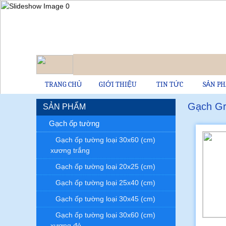
TRANG CHỦ
GIỚI THIỆU
TIN TỨC
SẢN P
Gạch Gra
SẢN PHẨM
Gạch ốp tường
Gạch ốp tường loại 30x60 (cm)
xương trắng
Gạch ốp tường loại 20x25 (cm)
Gạch ốp tường loại 25x40 (cm)
Gạch ốp tường loại 30x45 (cm)
Gạch ốp tường loại 30x60 (cm)
xương đỏ