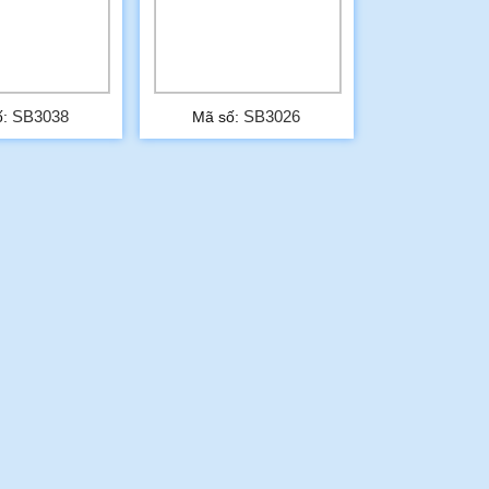
SB3038
SB3026
ố:
Mã số: