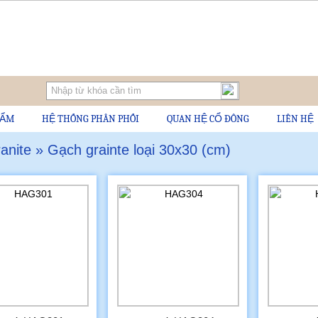
HẨM
HỆ THỐNG PHÂN PHỐI
QUAN HỆ CỔ ĐÔNG
LIÊN HỆ
nite » Gạch grainte loại 30x30 (cm)