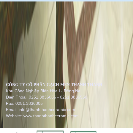
CÔNG TY CỔ PHẦN GẠCH MEN THANH THANH
Khu Công Nghiệp Biên Hòa I - Đồng Nai
Điện Thoại: 0251.3836066 - 0251.3836550
Fax: 0251.3836305
Email: info@thanhthanhceramic.com
Website: www.thanhthanhceramic.com