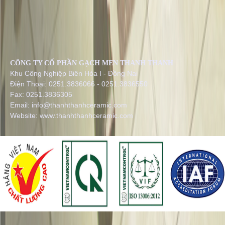
CÔNG TY CỔ PHẦN GẠCH MEN THANH THANH
Khu Công Nghiệp Biên Hòa I - Đồng Nai
Điện Thoại: 0251.3836066 - 0251.3836550
Fax: 0251.3836305
Email: info@thanhthanhceramic.com
Website: www.thanhthanhceramic.com