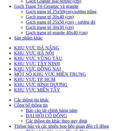
Gạch Granite loại 60x60 (cm)
Gạch Trang Trí Ceramic và granite
Gạch trang trí 25x50(cm)-xương trắng
Gạch trang trí 20x40 (cm)
Gạch trang trí 25x50 (cm) - xương đỏ
Gạch trang trí 30x30 (cm)
Gạch trang trí granite 40x40 (cm)
Sản phẩm khác
KHU VỰC ĐÀ NẴNG
KHU VỰC HÀ NỘI
KHU VỰC VŨNG TÀU
KHU VỰC TÂY NINH
KHU VỰC ĐỒNG NAI
MỘT SỐ KHU VỰC MIỀN TRUNG
KHU VỰC TP. HCM
KHU VỰC BÌNH DƯƠNG
KHU VỰC MIỀN TÂY
Các thông tin khác
Công bố thông tin
Báo cáo tài chính hàng năm
ĐẠI HỘI CỔ ĐÔNG
Các thông tin khác theo quy định
Thông báo và các phiên họp liên quan đến cổ đông