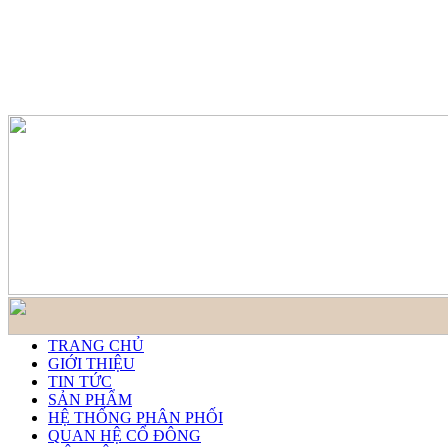
TRANG CHỦ
GIỚI THIỆU
TIN TỨC
SẢN PHẨM
HỆ THỐNG PHÂN PHỐI
QUAN HỆ CỔ ĐÔNG