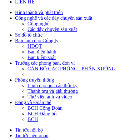
LIÊN HỆ
Hình thành và phát triển
Công nghệ và các dây chuyền sản xuất
Công nghệ
Các dây chuyền sản xuất
Sơ đồ tổ chức
Ban lãnh đạo Công ty
HĐQT
Ban điều hành
Ban kiểm soát
Trưởng các phòng ban, đơn vị
CÁN BỘ CÁC PHÒNG , PHÂN XƯỞNG
Phòng truyền thông
Lãnh đạo qua các thời kỳ
Thành tựu và giải thưởng
Thư viện ảnh và video
Đảng và Đoàn thể
BCH Công Đoàn
BCH Đảng bộ
BCH
Tin tức nội bộ
Tin tức liên quan