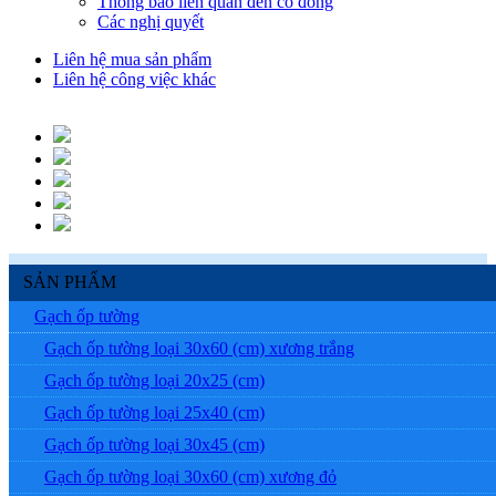
Thông báo liên quan đến cổ đông
Các nghị quyết
Liên hệ mua sản phẩm
Liên hệ công việc khác
SẢN PHẨM
Gạch ốp tường
Gạch ốp tường loại 30x60 (cm) xương trắng
Gạch ốp tường loại 20x25 (cm)
Gạch ốp tường loại 25x40 (cm)
Gạch ốp tường loại 30x45 (cm)
Gạch ốp tường loại 30x60 (cm) xương đỏ