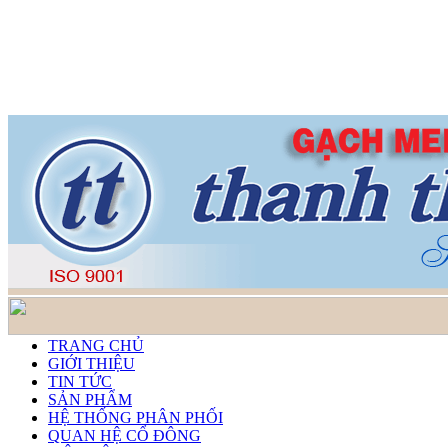
TRANG CHỦ
GIỚI THIỆU
TIN TỨC
SẢN PHẨM
HỆ THỐNG PHÂN PHỐI
QUAN HỆ CỔ ĐÔNG