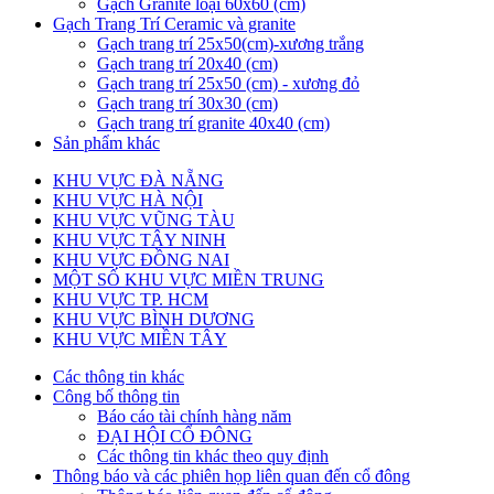
Gạch Granite loại 60x60 (cm)
Gạch Trang Trí Ceramic và granite
Gạch trang trí 25x50(cm)-xương trắng
Gạch trang trí 20x40 (cm)
Gạch trang trí 25x50 (cm) - xương đỏ
Gạch trang trí 30x30 (cm)
Gạch trang trí granite 40x40 (cm)
Sản phẩm khác
KHU VỰC ĐÀ NẴNG
KHU VỰC HÀ NỘI
KHU VỰC VŨNG TÀU
KHU VỰC TÂY NINH
KHU VỰC ĐỒNG NAI
MỘT SỐ KHU VỰC MIỀN TRUNG
KHU VỰC TP. HCM
KHU VỰC BÌNH DƯƠNG
KHU VỰC MIỀN TÂY
Các thông tin khác
Công bố thông tin
Báo cáo tài chính hàng năm
ĐẠI HỘI CỔ ĐÔNG
Các thông tin khác theo quy định
Thông báo và các phiên họp liên quan đến cổ đông