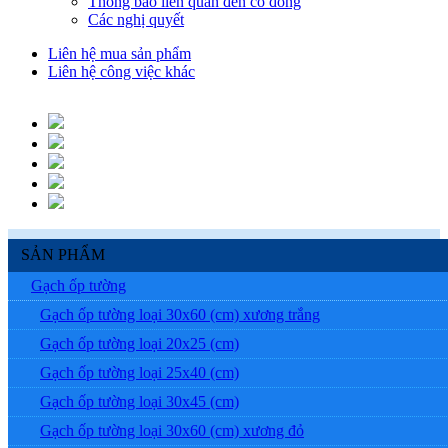
Thông báo liên quan đến cổ đông
Các nghị quyết
Liên hệ mua sản phẩm
Liên hệ công việc khác
SẢN PHẨM
Gạch ốp tường
Gạch ốp tường loại 30x60 (cm) xương trắng
Gạch ốp tường loại 20x25 (cm)
Gạch ốp tường loại 25x40 (cm)
Gạch ốp tường loại 30x45 (cm)
Gạch ốp tường loại 30x60 (cm) xương đỏ