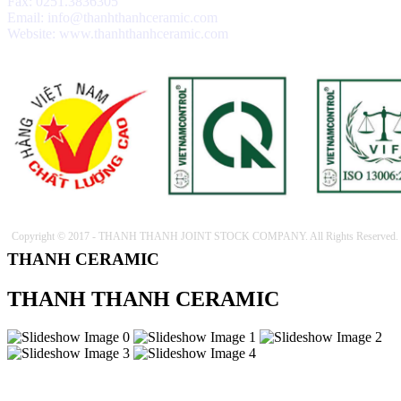
Fax: 0251.3836305
trường và an toàn cho người sử
Email: info@thanhthanhceramic.com
dụng
(
)
2017-09-06
Website: www.thanhthanhceramic.com
♦
Với nhiều ưu điểm nổi bật, sản phẩm
gạch ốp lát ứng dụng công nghệ nano
sẽ là lựa chọn thích hợp
(
)
2017-09-06
♦
Công nghệ nano là quy trình liên quan
đến việc thiết kế, phân tích, chế tạo
(
)
2017-09-06
♦
Dòng sản phẩm gạch ốp lát ứng dụng
công nghệ Nano thường có độ bóng
cao
(
)
2017-09-06
♦
Ứng dụng công nghệ nano trong sản
xuất gạch men
(
)
2017-09-06
Copyright © 2017 - THANH THANH JOINT STOCK COMPANY. All Rights Reserved.
THANH CERAMIC
THANH THANH CERAMIC