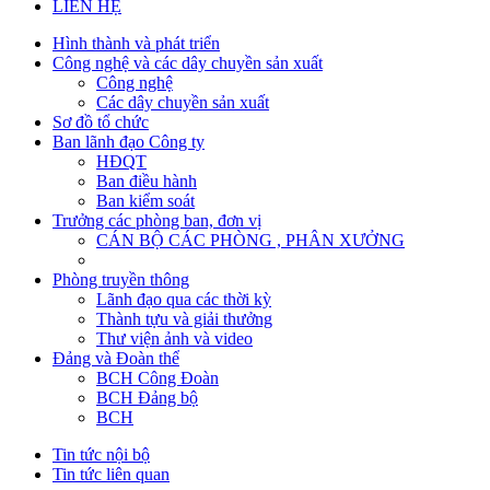
LIÊN HỆ
Hình thành và phát triển
Công nghệ và các dây chuyền sản xuất
Công nghệ
Các dây chuyền sản xuất
Sơ đồ tổ chức
Ban lãnh đạo Công ty
HĐQT
Ban điều hành
Ban kiểm soát
Trưởng các phòng ban, đơn vị
CÁN BỘ CÁC PHÒNG , PHÂN XƯỞNG
Phòng truyền thông
Lãnh đạo qua các thời kỳ
Thành tựu và giải thưởng
Thư viện ảnh và video
Đảng và Đoàn thể
BCH Công Đoàn
BCH Đảng bộ
BCH
Tin tức nội bộ
Tin tức liên quan