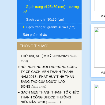
Gạch trang trí 25x50 (cm) - xương
đỏ
Mã
Gạch trang trí 30x30 (cm)
♦
ĐẠI HỘI ĐỒNG CỔ ĐÔNG THƯỜNG
Gạch trang trí granite 40x40 (cm)
NIÊN CÔNG TY GẠCH MEN THANH
Sản phẩm khác
THANH NĂM 2023
(
)
2023-04-24
♦
ĐẠI HỘI CÔNG ĐOÀN CƠ SỞ CÔNG
THÔNG TIN MỚI
TY GẠCH MEN THANH THANH LẦN
THỨ XVI, NHIỆM KỲ 2023-2028
(
2023-
)
03-30
♦
HỘI NGHỊ NGƯỜI LAO ĐỘNG CÔNG
TY CP GẠCH MEN THANH THANH
NĂM 2018 : PHÁT HUY TINH THẦN
Mã
SÁNG TẠO CỦA NGƯỜI LAO
ĐỘNG
(
)
2018-07-05
♦
GẠCH MEN THANH THANH TỔ CHỨC
THÀNH CÔNG ĐHĐCĐ THƯỜNG
NIÊN NĂM 2018
(
)
2018-05-21
♦
GẠCH MEN THANH THANH TỔ CHỨC