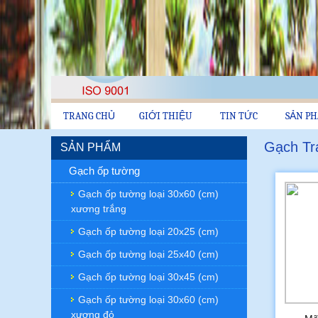
TRANG CHỦ
GIỚI THIỆU
TIN TỨC
SẢN P
Gạch Tra
SẢN PHẨM
Gạch ốp tường
Gạch ốp tường loại 30x60 (cm)
xương trắng
Gạch ốp tường loại 20x25 (cm)
Gạch ốp tường loại 25x40 (cm)
Gạch ốp tường loại 30x45 (cm)
Gạch ốp tường loại 30x60 (cm)
xương đỏ