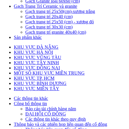
Gạch Granite loại 60x60 (cm)
Gạch Trang Trí Ceramic và granite
Gạch trang trí 25x50(cm)-xương trắng
Gạch trang trí 20x40 (cm)
Gạch trang trí 25x50 (cm) - xương đỏ
Gạch trang trí 30x30 (cm)
Gạch trang trí granite 40x40 (cm)
Sản phẩm khác
KHU VỰC ĐÀ NẴNG
KHU VỰC HÀ NỘI
KHU VỰC VŨNG TÀU
KHU VỰC TÂY NINH
KHU VỰC ĐỒNG NAI
MỘT SỐ KHU VỰC MIỀN TRUNG
KHU VỰC TP. HCM
KHU VỰC BÌNH DƯƠNG
KHU VỰC MIỀN TÂY
Các thông tin khác
Công bố thông tin
Báo cáo tài chính hàng năm
ĐẠI HỘI CỔ ĐÔNG
Các thông tin khác theo quy định
Thông báo và các phiên họp liên quan đến cổ đông