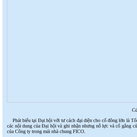
Cá
Phát biểu tại Đại hội với tư cách đại diện cho cổ đông lớn 
các nội dung của Đại hội và ghi nhận nhưng nỗ lực và cố gắng c
của Công ty trong mái nhà chung FICO.