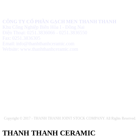
CÔNG TY CỔ PHẦN GẠCH MEN THANH THANH
Khu Công Nghiệp Biên Hòa I - Đồng Nai
Điện Thoại: 0251.3836066 - 0251.3836550
Fax: 0251.3836305
Email: info@thanhthanhceramic.com
Website: www.thanhthanhceramic.com
Copyright © 2017 - THANH THANH JOINT STOCK COMPANY. All Rights Reserved.
THANH THANH CERAMIC