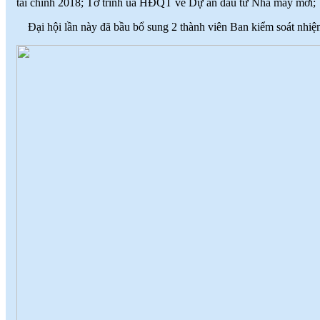
tài chính 2018; Tờ trình ủa HĐQT về Dự án đầu tư Nhà máy mới;
Đại hội lần này đã bầu bổ sung 2 thành viên Ban kiểm soát n