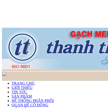
TRANG CHỦ
GIỚI THIỆU
TIN TỨC
SẢN PHẨM
HỆ THỐNG PHÂN PHỐI
QUAN HỆ CỔ ĐÔNG