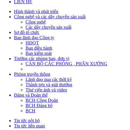
LIÊN HỆ
Hình thành và phát triển
Công nghệ và các dây chuyền sản xuất
Công nghệ
Các dây chuyền sản xuất
Sơ đồ tổ chức
Ban lãnh đạo Công ty
HĐQT
Ban điều hành
Ban kiểm soát
Trưởng các phòng ban, đơn vị
CÁN BỘ CÁC PHÒNG , PHÂN XƯỞNG
Phòng truyền thông
Lãnh đạo qua các thời kỳ
Thành tựu và giải thưởng
Thư viện ảnh và video
Đảng và Đoàn thể
BCH Công Đoàn
BCH Đảng bộ
BCH
Tin tức nội bộ
Tin tức liên quan