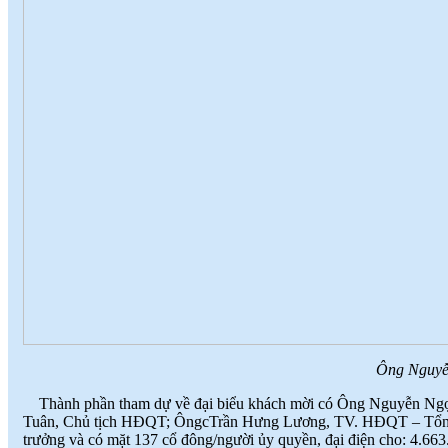
dụng
(
)
2017-09-06
♦
Với nhiều ưu điểm nổi bật, sản phẩm
gạch ốp lát ứng dụng công nghệ nano
sẽ là lựa chọn thích hợp
(
)
2017-09-06
♦
Công nghệ nano là quy trình liên quan
đến việc thiết kế, phân tích, chế tạo
(
)
2017-09-06
♦
Dòng sản phẩm gạch ốp lát ứng dụng
công nghệ Nano thường có độ bóng
cao
(
)
2017-09-06
♦
Ứng dụng công nghệ nano trong sản
xuất gạch men
(
)
2017-09-06
Ông Nguyễn Ngọc Bền
Thành phần tham dự về đại biểu khách mời có Ông Nguyễn Ng
Tuân, Chủ tịch HĐQT; ÔngcTrần Hưng Lương, TV. HĐQT – Tổn
trưởng và có mặt 137 cổ đông/người ủy quyền, đại điện cho: 4.663