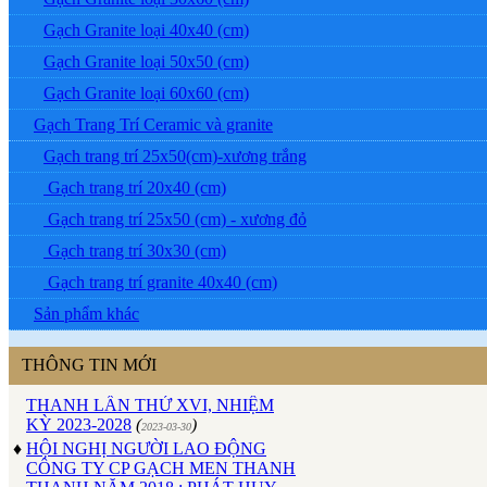
Gạch Granite loại 40x40 (cm)
Gạch Granite loại 50x50 (cm)
Gạch Granite loại 60x60 (cm)
Gạch Trang Trí Ceramic và granite
Gạch trang trí 25x50(cm)-xương trắng
Gạch trang trí 20x40 (cm)
Gạch trang trí 25x50 (cm) - xương đỏ
Gạch trang trí 30x30 (cm)
♦
ĐẠI HỘI ĐỒNG CỔ ĐÔNG
Gạch trang trí granite 40x40 (cm)
THƯỜNG NIÊN CÔNG TY GẠCH
MEN THANH THANH NĂM
Sản phẩm khác
2023
(
)
2023-04-24
♦
ĐẠI HỘI CÔNG ĐOÀN CƠ SỞ
THÔNG TIN MỚI
CÔNG TY GẠCH MEN THANH
THANH LẦN THỨ XVI, NHIỆM
KỲ 2023-2028
(
)
2023-03-30
♦
HỘI NGHỊ NGƯỜI LAO ĐỘNG
CÔNG TY CP GẠCH MEN THANH
THANH NĂM 2018 : PHÁT HUY