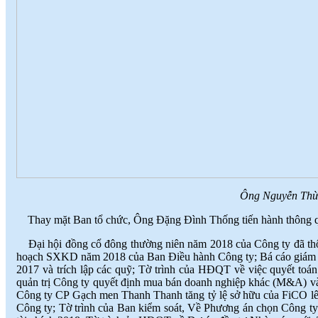
Ông Nguyễn Thừa 
Thay mặt Ban tổ chức, Ông Đặng Đình Thống tiến hành thông qua
Đại hội đồng cổ đông thường niên năm 2018 của Công ty đã thô
hoạch SXKD năm 2018 của Ban Điều hành Công ty; Bá cáo giám sá
2017 và trích lập các quỹ; Tờ trình của HĐQT về việc quyết 
quản trị Công ty quyết định mua bán doanh nghiệp khác (M&A) 
Công ty CP Gạch men Thanh Thanh tăng tỷ lệ sở hữu của FiCO lên
Công ty; Tờ trình của Ban kiểm soát, Về Phương án chọn Công ty