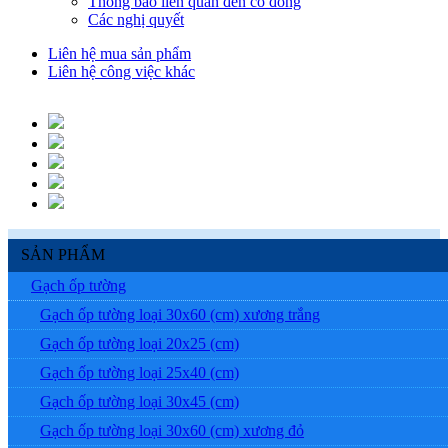
Thông báo liên quan đến cổ đông
Các nghị quyết
Liên hệ mua sản phẩm
Liên hệ công việc khác
SẢN PHẨM
Gạch ốp tường
Gạch ốp tường loại 30x60 (cm) xương trắng
Gạch ốp tường loại 20x25 (cm)
Gạch ốp tường loại 25x40 (cm)
Gạch ốp tường loại 30x45 (cm)
Gạch ốp tường loại 30x60 (cm) xương đỏ