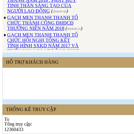
TINH THẦN SÁNG TẠO CỦA
NGƯỜI LAO ĐỘNG
(
)
2018-07-05
♦
GẠCH MEN THANH THANH TỔ
CHỨC THÀNH CÔNG ĐHĐCĐ
THƯỜNG NIÊN NĂM 2018
(
)
2018-05-21
♦
GẠCH MEN THANH THANH TỔ
CHỨC HỘI NGHỊ TỔNG KẾT
TÌNH HÌNH SXKD NĂM 2017 VÀ
TRIỂN KHAI HOẠT ĐỘNG SXKD
NĂM 2018
(
)
2018-01-17
♦
CÔNG ĐOÀN CÔNG TY GẠCH
HỖ TRỢ KHÁCH HÀNG
MEN THANH THANH TỔ CHỨC
THÀNH CÔNG ĐẠI HỘI NHIỆM
KỲ XV (2017 - 2022)
(
)
2017-10-04
♦
GẠCH MEN THANH THANH TỔ
CHỨC HỘI THAO MỪNG NGÀY
CÁCH MẠNG THÁNG 8 VÀ
QUỐC KHÁNH 2/9.
(
)
2017-10-02
♦
GẠCH MEN THANH THANH TỔ
CHỨC THÀNH CÔNG HỘI NGHỊ
THỐNG KÊ TRUY CẬP
ĐẠI BIỂU NGƯỜI LAO ĐỘNG
NĂM 2017
(
)
2017-10-02
Tổng truy cập:
♦
Sử dụng vật liệu thân thiện với môi
12360433
trường và an toàn cho người sử