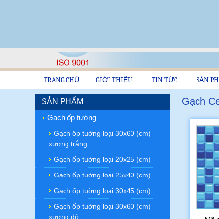
TRANG CHỦ
GIỚI THIỆU
TIN TỨC
SẢN P
Gạch Cer
SẢN PHẨM
Gạch ốp tường
Gạch ốp tường loại 30x60 (cm)
xương trắng
Gạch ốp tường loại 20x25 (cm)
Gạch ốp tường loại 25x40 (cm)
Gạch ốp tường loại 30x45 (cm)
Gạch ốp tường loại 30x60 (cm)
xương đỏ