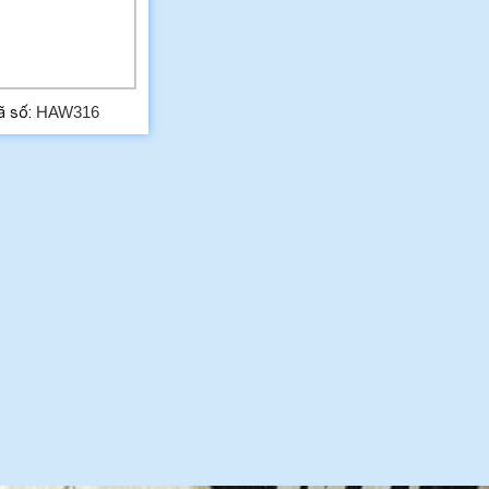
HAW316
ã số: