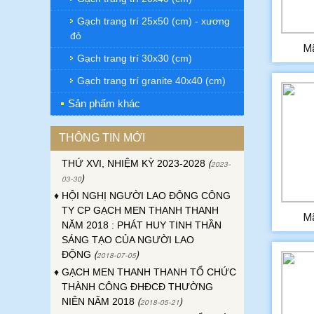
Gạch trang trí 25x50 (cm) - xương
đỏ
M
Gạch trang trí 30x30 (cm)
♦
ĐẠI HỘI ĐỒNG CỔ ĐÔNG THƯỜNG
Gạch trang trí granite 40x40 (cm)
NIÊN CÔNG TY GẠCH MEN THANH
THANH NĂM 2023
(
)
Sản phẩm khác
2023-04-24
♦
ĐẠI HỘI CÔNG ĐOÀN CƠ SỞ CÔNG
TY GẠCH MEN THANH THANH LẦN
THÔNG TIN MỚI
THỨ XVI, NHIỆM KỲ 2023-2028
(
2023-
)
03-30
♦
HỘI NGHỊ NGƯỜI LAO ĐỘNG CÔNG
TY CP GẠCH MEN THANH THANH
NĂM 2018 : PHÁT HUY TINH THẦN
M
SÁNG TẠO CỦA NGƯỜI LAO
ĐỘNG
(
)
2018-07-05
♦
GẠCH MEN THANH THANH TỔ CHỨC
THÀNH CÔNG ĐHĐCĐ THƯỜNG
NIÊN NĂM 2018
(
)
2018-05-21
♦
GẠCH MEN THANH THANH TỔ CHỨC