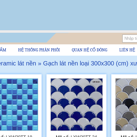
HẨM
HỆ THỐNG PHÂN PHỐI
QUAN HỆ CỔ ĐÔNG
LIÊN HỆ
amic lát nền » Gạch lát nền loại 300x300 (cm) x