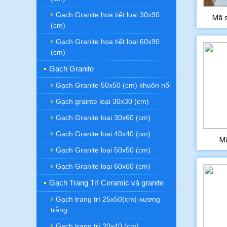
Gạch Granite họa tiết loại 30x90
Mã 
(cm)
Gạch Granite họa tiết loại 60x90
(cm)
Gạch Granite
Gạch Granite 50x50 (cm) khuôn nổi
Gạch grainte loại 30x30 (cm)
Gạch Granite loại 30x60 (cm)
Gạch Granite loại 40x40 (cm)
M
Gạch Granite loại 50x50 (cm)
Gạch Granite loại 60x60 (cm)
Gạch Trang Trí Ceramic và granite
Gạch trang trí 25x50(cm)-xương
trắng
Gạch trang trí 20x40 (cm)