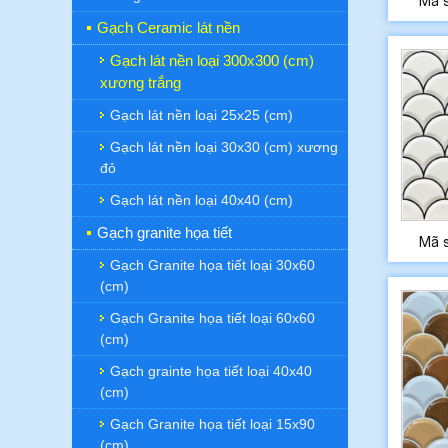
Mã 
Gạch Ceramic lát nền
Gạch lát nền loại 300x300 (cm)
xương trắng
Gạch lát nền loại 25x25 (cm)
Gạch lát nền loại 30x30 (cm) xương
đỏ
Gạch lát nền loại 40x40 (cm)
Gạch granite họa tiết
Mã 
Gạch Granite họa tiết loại 30x60
(cm)
Gạch Granite họa tiết loại 60x60
(cm)
Gạch grainte họa tiết loại 40x40
(cm)
Gạch Granite họa tiết loại 15x90
(cm)