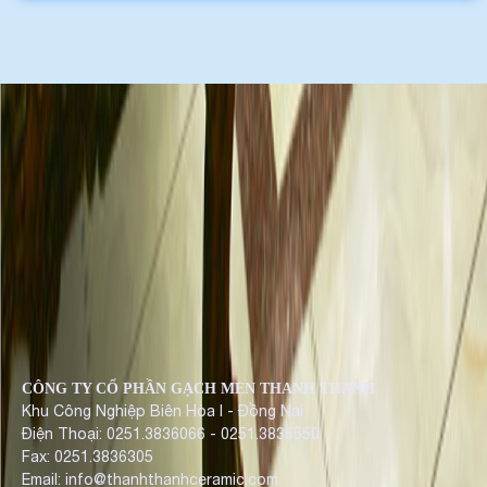
CÔNG TY CỔ PHẦN GẠCH MEN THANH THANH
Khu Công Nghiệp Biên Hòa I - Đồng Nai
Điện Thoại: 0251.3836066 - 0251.3836550
Fax: 0251.3836305
Email: info@thanhthanhceramic.com