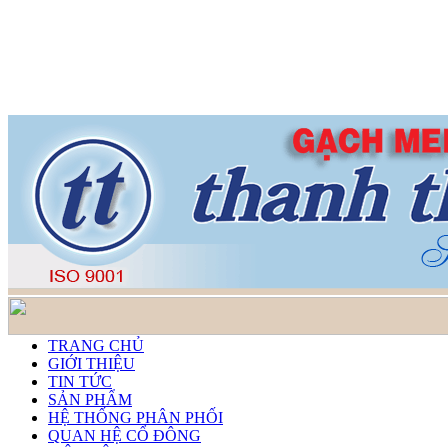
TRANG CHỦ
GIỚI THIỆU
TIN TỨC
SẢN PHẨM
HỆ THỐNG PHÂN PHỐI
QUAN HỆ CỔ ĐÔNG