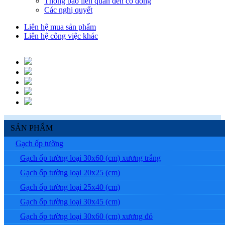
Thông báo liên quan đến cổ đông
Các nghị quyết
Liên hệ mua sản phẩm
Liên hệ công việc khác
SẢN PHẨM
Gạch ốp tường
Gạch ốp tường loại 30x60 (cm) xương trắng
Gạch ốp tường loại 20x25 (cm)
Gạch ốp tường loại 25x40 (cm)
Gạch ốp tường loại 30x45 (cm)
Gạch ốp tường loại 30x60 (cm) xương đỏ