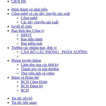
LIÊN HỆ
Hình thành và phát triển
Công nghệ và các dây chuyền sản xuất
Công nghệ
Các dây chuyền sản xuất
Sơ đồ tổ chức
Ban lãnh đạo Công ty
HĐQT
Ban điều hành
Ban kiểm soát
Trưởng các phòng ban, đơn vị
CÁN BỘ CÁC PHÒNG , PHÂN XƯỞNG
Phòng truyền thông
Lãnh đạo qua các thời kỳ
Thành tựu và giải thưởng
Thư viện ảnh và video
Đảng và Đoàn thể
BCH Công Đoàn
BCH Đảng bộ
BCH
Tin tức nội bộ
Tin tức liên quan