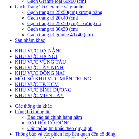
Gạch Granite loại 60x60 (cm)
Gạch Trang Trí Ceramic và granite
Gạch trang trí 25x50(cm)-xương trắng
Gạch trang trí 20x40 (cm)
Gạch trang trí 25x50 (cm) - xương đỏ
Gạch trang trí 30x30 (cm)
Gạch trang trí granite 40x40 (cm)
Sản phẩm khác
KHU VỰC ĐÀ NẴNG
KHU VỰC HÀ NỘI
KHU VỰC VŨNG TÀU
KHU VỰC TÂY NINH
KHU VỰC ĐỒNG NAI
MỘT SỐ KHU VỰC MIỀN TRUNG
KHU VỰC TP. HCM
KHU VỰC BÌNH DƯƠNG
KHU VỰC MIỀN TÂY
Các thông tin khác
Công bố thông tin
Báo cáo tài chính hàng năm
ĐẠI HỘI CỔ ĐÔNG
Các thông tin khác theo quy định
Thông báo và các phiên họp liên quan đến cổ đông