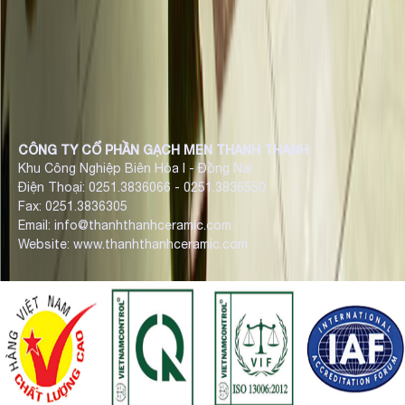
CÔNG TY CỔ PHẦN GẠCH MEN THANH THANH
Khu Công Nghiệp Biên Hòa I - Đồng Nai
Điện Thoại: 0251.3836066 - 0251.3836550
Fax: 0251.3836305
Email: info@thanhthanhceramic.com
Website: www.thanhthanhceramic.com