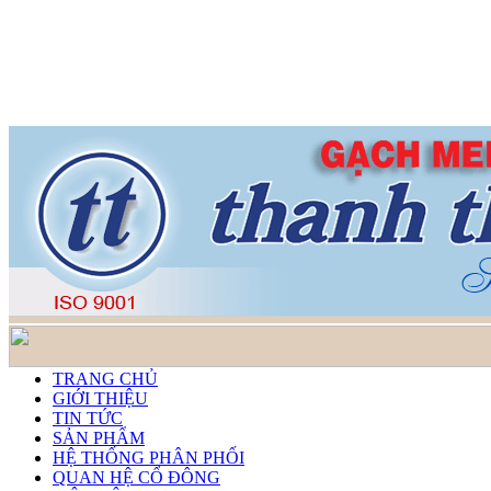
TRANG CHỦ
GIỚI THIỆU
TIN TỨC
SẢN PHẨM
HỆ THỐNG PHÂN PHỐI
QUAN HỆ CỔ ĐÔNG