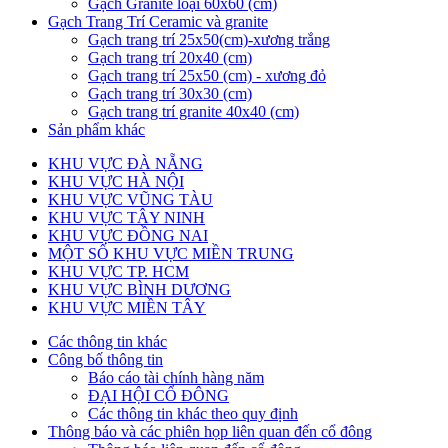
Gạch Granite loại 60x60 (cm)
Gạch Trang Trí Ceramic và granite
Gạch trang trí 25x50(cm)-xương trắng
Gạch trang trí 20x40 (cm)
Gạch trang trí 25x50 (cm) - xương đỏ
Gạch trang trí 30x30 (cm)
Gạch trang trí granite 40x40 (cm)
Sản phẩm khác
KHU VỰC ĐÀ NẴNG
KHU VỰC HÀ NỘI
KHU VỰC VŨNG TÀU
KHU VỰC TÂY NINH
KHU VỰC ĐỒNG NAI
MỘT SỐ KHU VỰC MIỀN TRUNG
KHU VỰC TP. HCM
KHU VỰC BÌNH DƯƠNG
KHU VỰC MIỀN TÂY
Các thông tin khác
Công bố thông tin
Báo cáo tài chính hàng năm
ĐẠI HỘI CỔ ĐÔNG
Các thông tin khác theo quy định
Thông báo và các phiên họp liên quan đến cổ đông