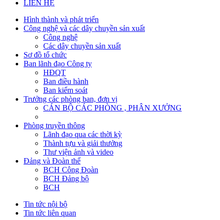
LIÊN HỆ
Hình thành và phát triển
Công nghệ và các dây chuyền sản xuất
Công nghệ
Các dây chuyền sản xuất
Sơ đồ tổ chức
Ban lãnh đạo Công ty
HĐQT
Ban điều hành
Ban kiểm soát
Trưởng các phòng ban, đơn vị
CÁN BỘ CÁC PHÒNG , PHÂN XƯỞNG
Phòng truyền thông
Lãnh đạo qua các thời kỳ
Thành tựu và giải thưởng
Thư viện ảnh và video
Đảng và Đoàn thể
BCH Công Đoàn
BCH Đảng bộ
BCH
Tin tức nội bộ
Tin tức liên quan