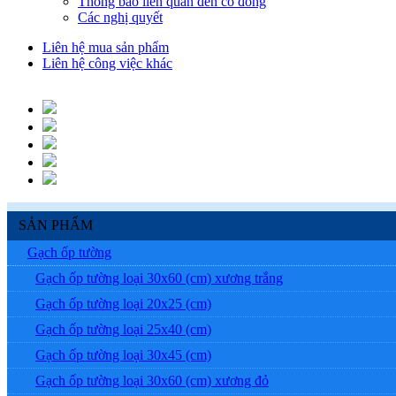
Thông báo liên quan đến cổ đông
Các nghị quyết
Liên hệ mua sản phẩm
Liên hệ công việc khác
SẢN PHẨM
Gạch ốp tường
Gạch ốp tường loại 30x60 (cm) xương trắng
Gạch ốp tường loại 20x25 (cm)
Gạch ốp tường loại 25x40 (cm)
Gạch ốp tường loại 30x45 (cm)
Gạch ốp tường loại 30x60 (cm) xương đỏ