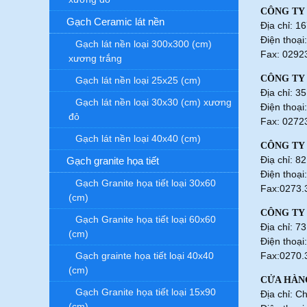
CÔNG TY
Gạch Ceramic lát nền
Địa chỉ: 
Điện thoạ
Gạch lát nền loại 300x300 (cm)
Fax: 0292
xương trắng
CÔNG TY
Gạch lát nền loại 25x25 (cm)
Địa chỉ: 3
Gạch lát nền loại 30x30 (cm) xương
Điện thoại
đỏ
Fax: 0272
Gạch lát nền loại 40x40 (cm)
CÔNG TY
Điạ chỉ: 
Gạch granite họa tiết
Điện thoại
Gạch Granite họa tiết loại 30x60
Fax:0273.
(cm)
CÔNG TY
Gạch Granite họa tiết loại 60x60
Địa chỉ: 7
(cm)
Điện thoại
Gạch grainte họa tiết loại 40x40
Fax:0270.
(cm)
CỬA HÀN
Gạch Granite họa tiết loại 15x90
Địa chỉ: C
(cm)