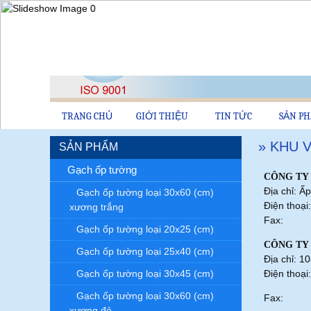
TRANG CHỦ
GIỚI THIỆU
TIN TỨC
SẢN P
» KHU 
SẢN PHẨM
Gạch ốp tường
CÔNG TY 
Địa chỉ: 
Gạch ốp tường loại 30x60 (cm)
Điện thoạ
xương trắng
Fax:
Gạch ốp tường loại 20x25 (cm)
CÔNG TY
Gạch ốp tường loại 25x40 (cm)
Địa chỉ: 1
Gạch ốp tường loại 30x45 (cm)
Điện thoạ
Gạch ốp tường loại 30x60 (cm)
Fax:
xương đỏ