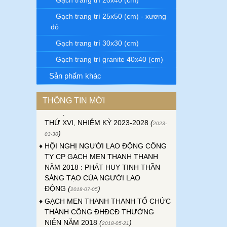
Gạch trang trí 20x40 (cm)
Gạch trang trí 25x50 (cm) - xương
đỏ
Gạch trang trí 30x30 (cm)
Gạch trang trí granite 40x40 (cm)
♦
ĐẠI HỘI ĐỒNG CỔ ĐÔNG THƯỜNG
NIÊN CÔNG TY GẠCH MEN THANH
Sản phẩm khác
THANH NĂM 2023
(
)
2023-04-24
♦
ĐẠI HỘI CÔNG ĐOÀN CƠ SỞ CÔNG
THÔNG TIN MỚI
TY GẠCH MEN THANH THANH LẦN
THỨ XVI, NHIỆM KỲ 2023-2028
(
2023-
)
03-30
♦
HỘI NGHỊ NGƯỜI LAO ĐỘNG CÔNG
TY CP GẠCH MEN THANH THANH
NĂM 2018 : PHÁT HUY TINH THẦN
SÁNG TẠO CỦA NGƯỜI LAO
ĐỘNG
(
)
2018-07-05
♦
GẠCH MEN THANH THANH TỔ CHỨC
THÀNH CÔNG ĐHĐCĐ THƯỜNG
NIÊN NĂM 2018
(
)
2018-05-21