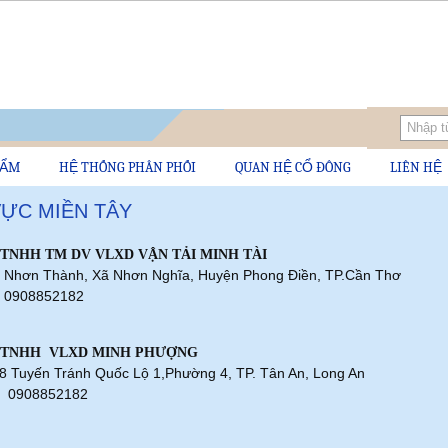
HẨM
HỆ THỐNG PHÂN PHỐI
QUAN HỆ CỔ ĐÔNG
LIÊN HỆ
VỰC MIỀN TÂY
TNHH TM DV VLXD VẬN TẢI MINH TÀI
Ấp Nhơn Thành, Xã Nhơn Nghĩa, Huyện Phong Điền, TP.Cần Thơ
i: 0908852182
 TNHH VLXD MINH PHƯỢNG
08 Tuyến Tránh Quốc Lộ 1,Phường 4, TP. Tân An, Long An
i: 0908852182