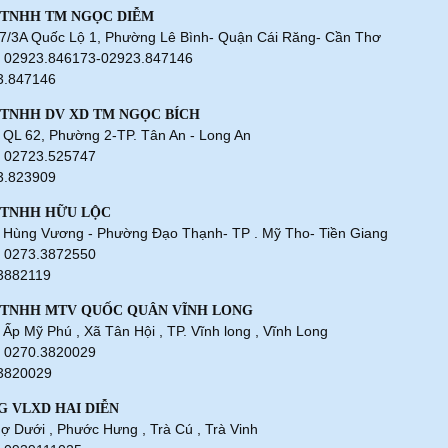
 TNHH TM NGỌC DIỄM
167/3A Quốc Lộ 1, Phường Lê Bình- Quận Cái Răng- Cần Thơ
i: 02923.846173-02923.847146
3.847146
 TNHH DV XD TM NGỌC BÍCH
5 QL 62, Phường 2-TP. Tân An - Long An
: 02723.525747
3.823909
 TNHH HỮU LỘC
82 Hùng Vương - Phường Đạo Thạnh- TP . Mỹ Tho- Tiền Giang
: 0273.3872550
3882119
 TNHH MTV QUỐC QUÂN VĨNH LONG
3 Ấp Mỹ Phú , Xã Tân Hội , TP. Vĩnh long , Vĩnh Long
: 0270.3820029
3820029
G VLXD HAI DIỄN
hợ Dưới , Phước Hưng , Trà Cú , Trà Vinh