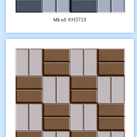
KH3719
Mã số: