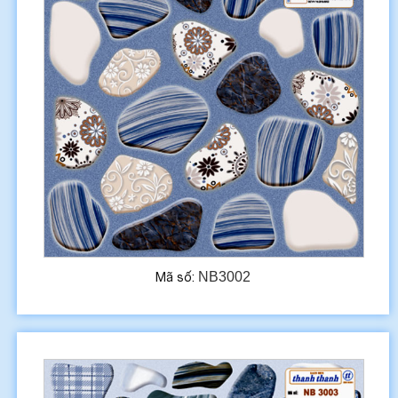
NB3002
Mã số: