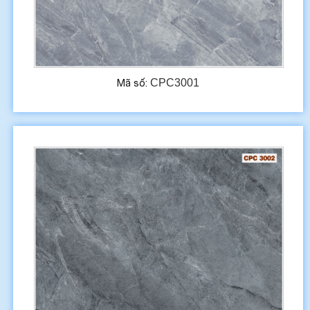
CPC3001
Mã số: