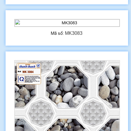
MK3083
Mã số: