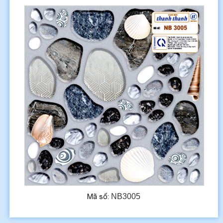
NB3005
Mã số: