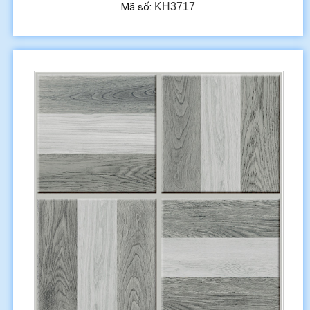
KH3717
Mã số: