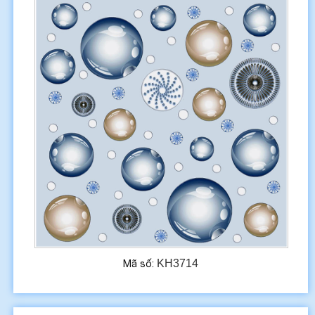
KH3714
Mã số: