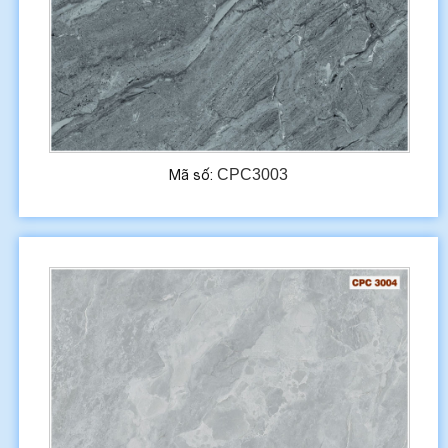
CPC3003
Mã số: