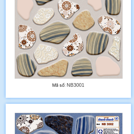
NB3001
Mã số: