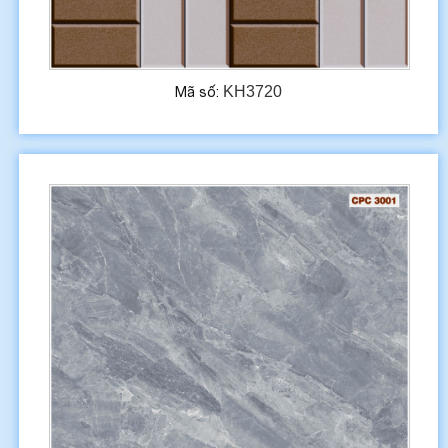
KH3720
Mã số: