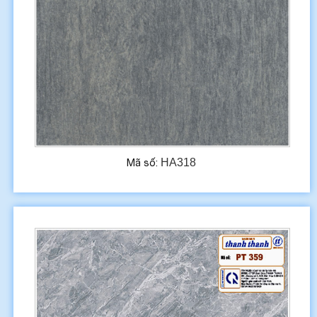
HA318
Mã số: