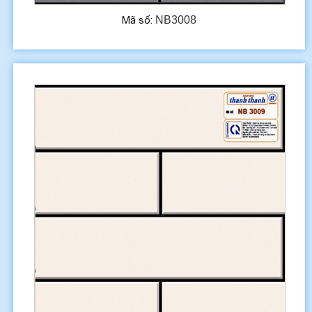
NB3008
Mã số: