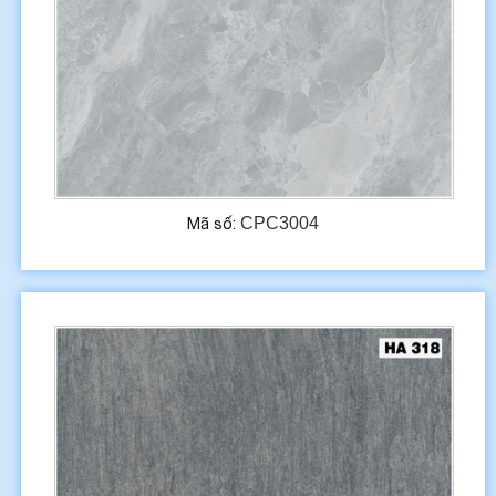
CPC3004
Mã số: