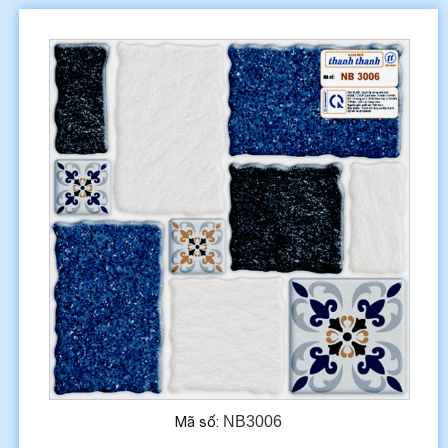
NB3006
Mã số: