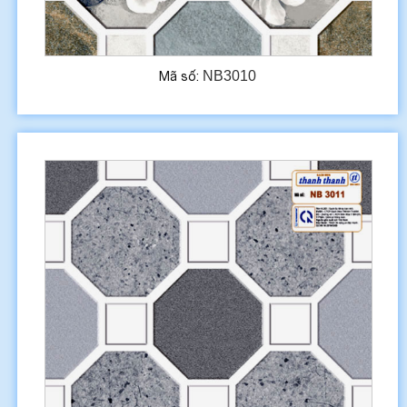
NB3010
Mã số: