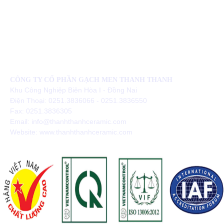
CÔNG TY CỔ PHẦN GẠCH MEN THANH THANH
Khu Công Nghiệp Biên Hòa I - Đồng Nai
Điện Thoại: 0251.3836066 - 0251.3836550
Fax: 0251.3836305
Email: info@thanhthanhceramic.com
Website: www.thanhthanhceramic.com