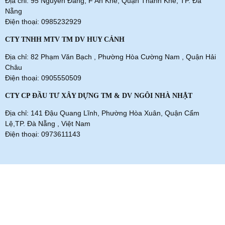
Địa chỉ: 95 Nguyễn Đăng, F An Khê, Quận Thanh Khê, TP. Đà
Nẵng
Điện thoại: 0985232929
CTY TNHH MTV TM DV HUY CẢNH
Địa chỉ: 82 Phạm Văn Bạch , Phường Hòa Cường Nam , Quận Hải
Châu
Điện thoại: 0905550509
CTY CP ĐẦU TƯ XÂY DỰNG TM & DV NGÔI NHÀ NHẬT
Địa chỉ: 141 Đậu Quang Lĩnh, Phường Hòa Xuân, Quận Cẩm
Lệ,TP. Đà Nẵng , Việt Nam
Điện thoại: 0973611143