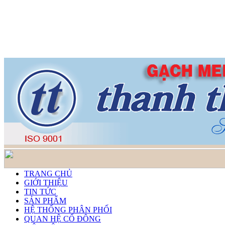
TRANG CHỦ
GIỚI THIỆU
TIN TỨC
SẢN PHẨM
HỆ THỐNG PHÂN PHỐI
QUAN HỆ CỔ ĐÔNG