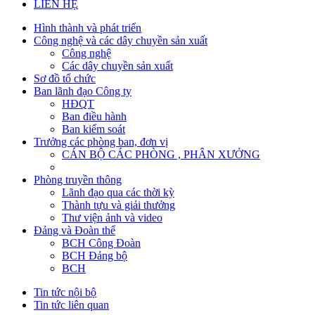
LIÊN HỆ
Hình thành và phát triển
Công nghệ và các dây chuyền sản xuất
Công nghệ
Các dây chuyền sản xuất
Sơ đồ tổ chức
Ban lãnh đạo Công ty
HĐQT
Ban điều hành
Ban kiểm soát
Trưởng các phòng ban, đơn vị
CÁN BỘ CÁC PHÒNG , PHÂN XƯỞNG
Phòng truyền thông
Lãnh đạo qua các thời kỳ
Thành tựu và giải thưởng
Thư viện ảnh và video
Đảng và Đoàn thể
BCH Công Đoàn
BCH Đảng bộ
BCH
Tin tức nội bộ
Tin tức liên quan