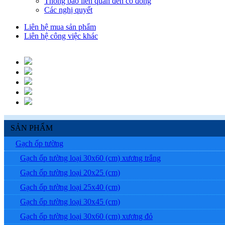
Thông báo liên quan đến cổ đông
Các nghị quyết
Liên hệ mua sản phẩm
Liên hệ công việc khác
SẢN PHẨM
Gạch ốp tường
Gạch ốp tường loại 30x60 (cm) xương trắng
Gạch ốp tường loại 20x25 (cm)
Gạch ốp tường loại 25x40 (cm)
Gạch ốp tường loại 30x45 (cm)
Gạch ốp tường loại 30x60 (cm) xương đỏ