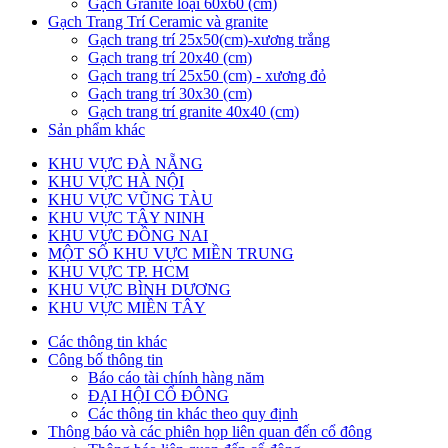
Gạch Granite loại 60x60 (cm)
Gạch Trang Trí Ceramic và granite
Gạch trang trí 25x50(cm)-xương trắng
Gạch trang trí 20x40 (cm)
Gạch trang trí 25x50 (cm) - xương đỏ
Gạch trang trí 30x30 (cm)
Gạch trang trí granite 40x40 (cm)
Sản phẩm khác
KHU VỰC ĐÀ NẴNG
KHU VỰC HÀ NỘI
KHU VỰC VŨNG TÀU
KHU VỰC TÂY NINH
KHU VỰC ĐỒNG NAI
MỘT SỐ KHU VỰC MIỀN TRUNG
KHU VỰC TP. HCM
KHU VỰC BÌNH DƯƠNG
KHU VỰC MIỀN TÂY
Các thông tin khác
Công bố thông tin
Báo cáo tài chính hàng năm
ĐẠI HỘI CỔ ĐÔNG
Các thông tin khác theo quy định
Thông báo và các phiên họp liên quan đến cổ đông