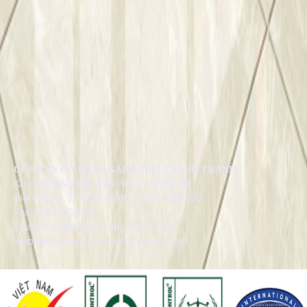
CÔNG TY CỔ PHẦN GẠCH MEN THANH THANH
Khu Công Nghiệp Biên Hòa I - Đồng Nai
Điện Thoại: 0251.3836066 - 0251.3836550
Fax: 0251.3836305
Email: info@thanhthanhceramic.com
Website: www.thanhthanhceramic.com