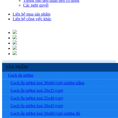
Thông báo liên quan đến cổ đông
Các nghị quyết
Liên hệ mua sản phẩm
Liên hệ công việc khác
SẢN PHẨM
Gạch ốp tường
Gạch ốp tường loại 30x60 (cm) xương trắng
Gạch ốp tường loại 20x25 (cm)
Gạch ốp tường loại 25x40 (cm)
Gạch ốp tường loại 30x45 (cm)
Gạch ốp tường loại 30x60 (cm) xương đỏ