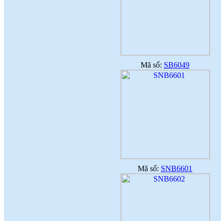
TINH THẦN SÁNG TẠO CỦA
NGƯỜI LAO ĐỘNG
(
)
2018-07-05
♦
GẠCH MEN THANH THANH TỔ
CHỨC THÀNH CÔNG ĐHĐCĐ
THƯỜNG NIÊN NĂM 2018
(
)
2018-05-21
♦
GẠCH MEN THANH THANH TỔ
CHỨC HỘI NGHỊ TỔNG KẾT
Mã số:
SB6049
TÌNH HÌNH SXKD NĂM 2017 VÀ
TRIỂN KHAI HOẠT ĐỘNG SXKD
NĂM 2018
(
)
2018-01-17
♦
CÔNG ĐOÀN CÔNG TY GẠCH
MEN THANH THANH TỔ CHỨC
THÀNH CÔNG ĐẠI HỘI NHIỆM
KỲ XV (2017 - 2022)
(
)
2017-10-04
♦
GẠCH MEN THANH THANH TỔ
CHỨC HỘI THAO MỪNG NGÀY
CÁCH MẠNG THÁNG 8 VÀ
QUỐC KHÁNH 2/9.
(
)
2017-10-02
Mã số:
SNB6601
♦
GẠCH MEN THANH THANH TỔ
CHỨC THÀNH CÔNG HỘI NGHỊ
ĐẠI BIỂU NGƯỜI LAO ĐỘNG
NĂM 2017
(
)
2017-10-02
♦
Sử dụng vật liệu thân thiện với môi