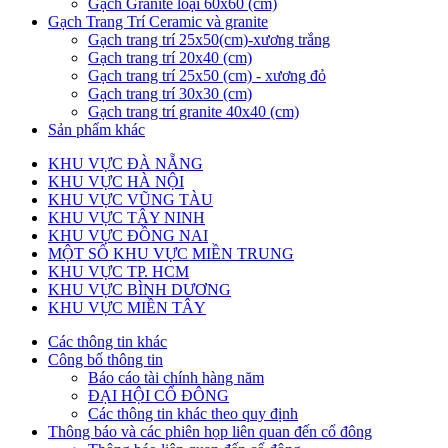
Gạch Granite loại 60x60 (cm)
Gạch Trang Trí Ceramic và granite
Gạch trang trí 25x50(cm)-xương trắng
Gạch trang trí 20x40 (cm)
Gạch trang trí 25x50 (cm) - xương đỏ
Gạch trang trí 30x30 (cm)
Gạch trang trí granite 40x40 (cm)
Sản phẩm khác
KHU VỰC ĐÀ NẴNG
KHU VỰC HÀ NỘI
KHU VỰC VŨNG TÀU
KHU VỰC TÂY NINH
KHU VỰC ĐỒNG NAI
MỘT SỐ KHU VỰC MIỀN TRUNG
KHU VỰC TP. HCM
KHU VỰC BÌNH DƯƠNG
KHU VỰC MIỀN TÂY
Các thông tin khác
Công bố thông tin
Báo cáo tài chính hàng năm
ĐẠI HỘI CỔ ĐÔNG
Các thông tin khác theo quy định
Thông báo và các phiên họp liên quan đến cổ đông