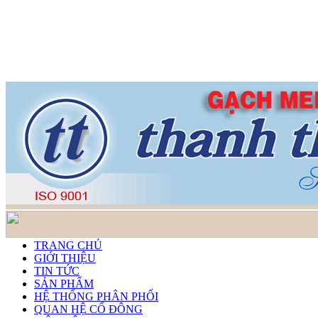
TRANG CHỦ
GIỚI THIỆU
TIN TỨC
SẢN PHẨM
HỆ THỐNG PHÂN PHỐI
QUAN HỆ CỔ ĐÔNG