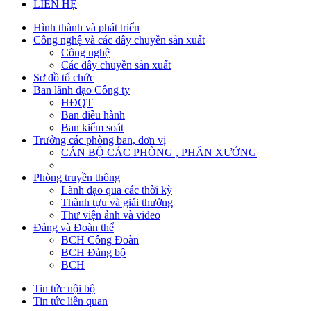
LIÊN HỆ
Hình thành và phát triển
Công nghệ và các dây chuyền sản xuất
Công nghệ
Các dây chuyền sản xuất
Sơ đồ tổ chức
Ban lãnh đạo Công ty
HĐQT
Ban điều hành
Ban kiểm soát
Trưởng các phòng ban, đơn vị
CÁN BỘ CÁC PHÒNG , PHÂN XƯỞNG
Phòng truyền thông
Lãnh đạo qua các thời kỳ
Thành tựu và giải thưởng
Thư viện ảnh và video
Đảng và Đoàn thể
BCH Công Đoàn
BCH Đảng bộ
BCH
Tin tức nội bộ
Tin tức liên quan