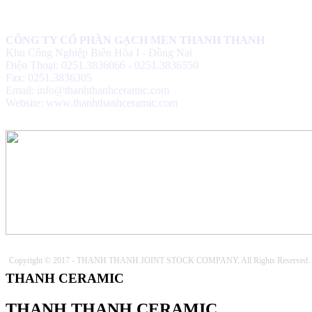
CÔNG TY CỔ PHẦN GẠCH MEN THANH THANH
Khu Công Nghiệp Biên Hòa I - Đồng Nai
Điện Thoại: 0251.3836066 - 0251.3836550
Fax: 0251.3836305
Email: info@thanhthanhceramic.com
Website: www.thanhthanhceramic.com
Copyright © 2017 - THANH THANH JOINT STOCK COMPANY. All Rights Reserved.
THANH CERAMIC
THANH THANH CERAMIC