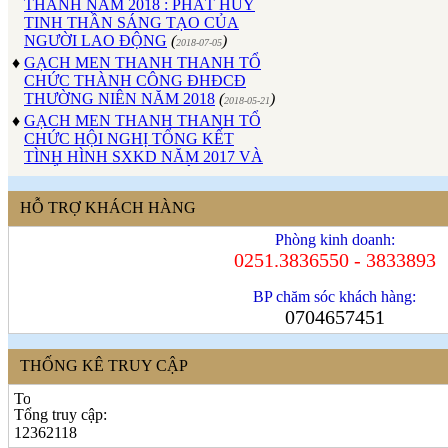
TINH THẦN SÁNG TẠO CỦA
NGƯỜI LAO ĐỘNG
(
)
2018-07-05
♦
GẠCH MEN THANH THANH TỔ
CHỨC THÀNH CÔNG ĐHĐCĐ
THƯỜNG NIÊN NĂM 2018
(
)
2018-05-21
♦
GẠCH MEN THANH THANH TỔ
CHỨC HỘI NGHỊ TỔNG KẾT
TÌNH HÌNH SXKD NĂM 2017 VÀ
TRIỂN KHAI HOẠT ĐỘNG SXKD
NĂM 2018
(
)
2018-01-17
♦
CÔNG ĐOÀN CÔNG TY GẠCH
HỖ TRỢ KHÁCH HÀNG
MEN THANH THANH TỔ CHỨC
THÀNH CÔNG ĐẠI HỘI NHIỆM
Phòng kinh doanh:
KỲ XV (2017 - 2022)
(
)
0251.3836550 - 3833893
2017-10-04
♦
GẠCH MEN THANH THANH TỔ
CHỨC HỘI THAO MỪNG NGÀY
BP chăm sóc khách hàng:
CÁCH MẠNG THÁNG 8 VÀ
0704657451
QUỐC KHÁNH 2/9.
(
)
2017-10-02
♦
GẠCH MEN THANH THANH TỔ
THỐNG KÊ TRUY CẬP
CHỨC THÀNH CÔNG HỘI NGHỊ
ĐẠI BIỂU NGƯỜI LAO ĐỘNG
NĂM 2017
(
)
2017-10-02
Tổng truy cập:
♦
Sử dụng vật liệu thân thiện với môi
12362118
trường và an toàn cho người sử