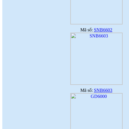
trường và an toàn cho người sử
dụng
(
)
2017-09-06
♦
Với nhiều ưu điểm nổi bật, sản phẩm
gạch ốp lát ứng dụng công nghệ nano
sẽ là lựa chọn thích hợp
(
)
2017-09-06
♦
Công nghệ nano là quy trình liên quan
Mã số:
SNB6602
đến việc thiết kế, phân tích, chế tạo
(
)
2017-09-06
♦
Dòng sản phẩm gạch ốp lát ứng dụng
công nghệ Nano thường có độ bóng
cao
(
)
2017-09-06
♦
Ứng dụng công nghệ nano trong sản
xuất gạch men
(
)
2017-09-06
Mã số:
SNB6603