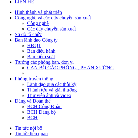
LIÊN HỆ
Hình thành và phát triển
Công nghệ và các dây chuyền sản xuất
Công nghệ
Các dây chuyền sản xuất
Sơ đồ tổ chức
Ban lãnh đạo Công ty
HĐQT
Ban điều hành
Ban kiểm soát
Trưởng các phòng ban, đơn vị
CÁN BỘ CÁC PHÒNG , PHÂN XƯỞNG
Phòng truyền thông
Lãnh đạo qua các thời kỳ
Thành tựu và giải thưởng
Thư viện ảnh và video
Đảng và Đoàn thể
BCH Công Đoàn
BCH Đảng bộ
BCH
Tin tức nội bộ
Tin tức liên quan