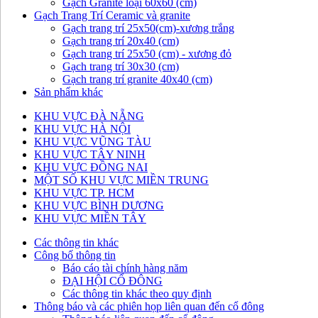
Gạch Granite loại 60x60 (cm)
Gạch Trang Trí Ceramic và granite
Gạch trang trí 25x50(cm)-xương trắng
Gạch trang trí 20x40 (cm)
Gạch trang trí 25x50 (cm) - xương đỏ
Gạch trang trí 30x30 (cm)
Gạch trang trí granite 40x40 (cm)
Sản phẩm khác
KHU VỰC ĐÀ NẴNG
KHU VỰC HÀ NỘI
KHU VỰC VŨNG TÀU
KHU VỰC TÂY NINH
KHU VỰC ĐỒNG NAI
MỘT SỐ KHU VỰC MIỀN TRUNG
KHU VỰC TP. HCM
KHU VỰC BÌNH DƯƠNG
KHU VỰC MIỀN TÂY
Các thông tin khác
Công bố thông tin
Báo cáo tài chính hàng năm
ĐẠI HỘI CỔ ĐÔNG
Các thông tin khác theo quy định
Thông báo và các phiên họp liên quan đến cổ đông