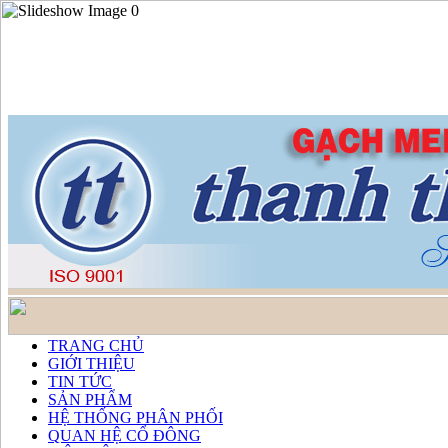
TRANG CHỦ
GIỚI THIỆU
TIN TỨC
SẢN PHẨM
HỆ THỐNG PHÂN PHỐI
QUAN HỆ CỔ ĐÔNG