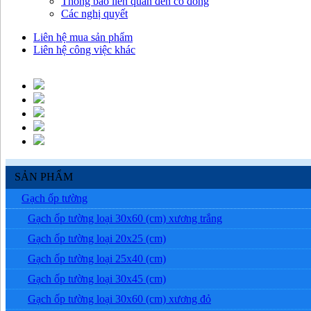
Thông báo liên quan đến cổ đông
Các nghị quyết
Liên hệ mua sản phẩm
Liên hệ công việc khác
SẢN PHẨM
Gạch ốp tường
Gạch ốp tường loại 30x60 (cm) xương trắng
Gạch ốp tường loại 20x25 (cm)
Gạch ốp tường loại 25x40 (cm)
Gạch ốp tường loại 30x45 (cm)
Gạch ốp tường loại 30x60 (cm) xương đỏ