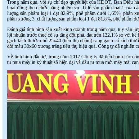
Trong năm qua, với sự chỉ đạo quyết liệt của HĐQT, Ban Điều hà
hoạt động theo chức năng nhiệm vụ. Tỉ lệ sản phẩm loại 1 của c
lượng sản phẩm loại 1 đạt 82,9%, phế phẩm dưới 1,65%; phân xư
phân xưởng 3, chất lượng sản phẩm loại 1 đạt 81,8%, phế phẩm d
Đánh giá tình hình sản xuất kinh doanh trong năm qua, tuy sản l
lợi nhuận trước thuế có sự tăng đột phá, đạt trên 122,1% so với k
gạch kích thước nhỏ 25x40 (tiêu thụ chậm) sang gạch có kích thước
đời mẫu 30x60 xương trắng tiêu thụ hiệu quả, Công ty đã nghiên 
Về tình hình đầu tư, trong năm 2017 Công ty đã tiến hành các cô
tư mua máy in kỹ thuật số hiện đại và đầu tư mua mới máy mài cạ