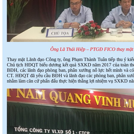
Ông Lã Thái Hiệp – PTGĐ FICO thay mặt L
Thay mặt Lãnh đạo Công ty, ông Phạm Thành Tuân tiếp thu ý kiến
Chủ tịch HĐQT biểu dương kết quả SXKD năm 2017 của toàn th
BĐH, các lãnh đạo phòng ban, phân xưởng nỗ lực hết mình và có
CT. HĐQT đã yêu cầu BĐH và lãnh đạo các phòng ban, phân xưởng ký
nhằm làm căn cứ phấn đấu thực hiện thắng lợi nhiệm vụ SXKD năm