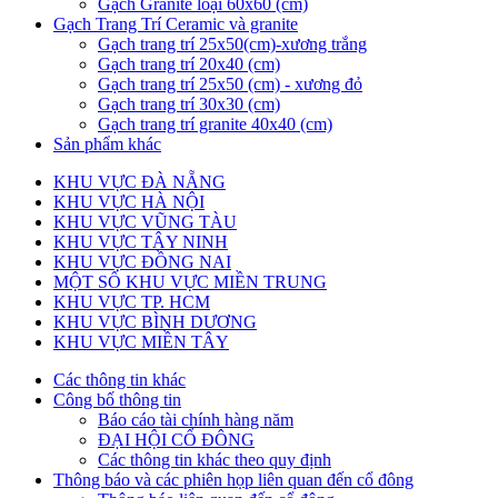
Gạch Granite loại 60x60 (cm)
Gạch Trang Trí Ceramic và granite
Gạch trang trí 25x50(cm)-xương trắng
Gạch trang trí 20x40 (cm)
Gạch trang trí 25x50 (cm) - xương đỏ
Gạch trang trí 30x30 (cm)
Gạch trang trí granite 40x40 (cm)
Sản phẩm khác
KHU VỰC ĐÀ NẴNG
KHU VỰC HÀ NỘI
KHU VỰC VŨNG TÀU
KHU VỰC TÂY NINH
KHU VỰC ĐỒNG NAI
MỘT SỐ KHU VỰC MIỀN TRUNG
KHU VỰC TP. HCM
KHU VỰC BÌNH DƯƠNG
KHU VỰC MIỀN TÂY
Các thông tin khác
Công bố thông tin
Báo cáo tài chính hàng năm
ĐẠI HỘI CỔ ĐÔNG
Các thông tin khác theo quy định
Thông báo và các phiên họp liên quan đến cổ đông