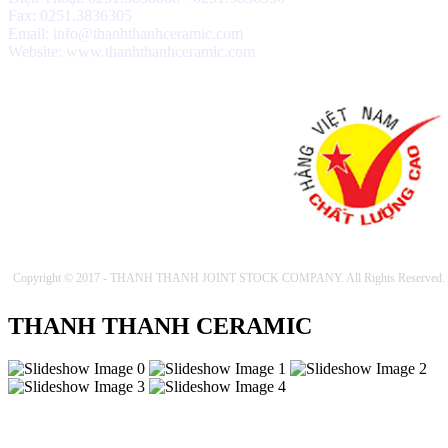
Fax: 0251.3836305
Email: info@thanhthanhceramic.com
Website: www.thanhthanhceramic.com
Copyright © 2017 - THANH THANH JOINT STOCK COMPANY. All Rights Reserved.
THANH THANH CERAMIC