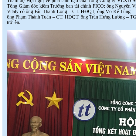
Tham dự Hội nghị về phía lãnh đạo của Tổng Công ty VLXD Số
Tổng Giám đốc kiêm Trưởng ban tài chính FICO; ông Nguyễn Vi
Vitaly có ông Bùi Thanh Long – CT. HĐQT, ông Võ Kế Tùng – 
ông Phạm Thành Tuân – CT. HĐQT, ông Trần Hưng Lương – TGĐ v
trở lên.