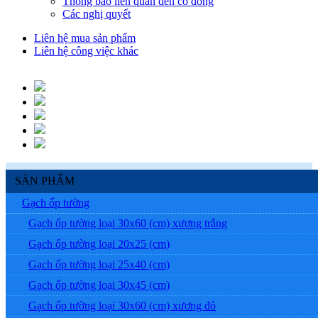
Thông báo liên quan đến cổ đông
Các nghị quyết
Liên hệ mua sản phẩm
Liên hệ công việc khác
SẢN PHẨM
Gạch ốp tường
Gạch ốp tường loại 30x60 (cm) xương trắng
Gạch ốp tường loại 20x25 (cm)
Gạch ốp tường loại 25x40 (cm)
Gạch ốp tường loại 30x45 (cm)
Gạch ốp tường loại 30x60 (cm) xương đỏ