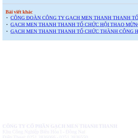
Bài viết khác
·
CÔNG ĐOÀN CÔNG TY GẠCH MEN THANH THANH TỔ CH
·
GẠCH MEN THANH THANH TỔ CHỨC HỘI THAO MỪNG
·
GẠCH MEN THANH THANH TỔ CHỨC THÀNH CÔNG HỘI
CÔNG TY CỔ PHẦN GẠCH MEN THANH THANH
Khu Công Nghiệp Biên Hòa I - Đồng Nai
Điện Thoại: 0251.3836066 - 0251.3836550