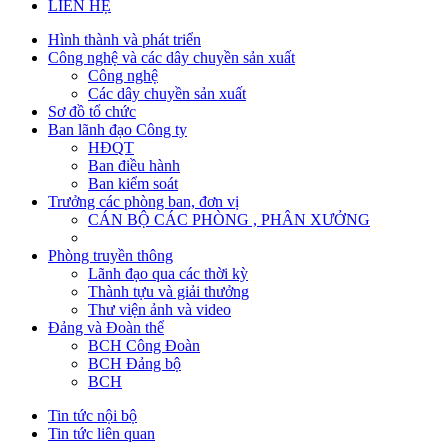
LIÊN HỆ
Hình thành và phát triển
Công nghệ và các dây chuyền sản xuất
Công nghệ
Các dây chuyền sản xuất
Sơ đồ tổ chức
Ban lãnh đạo Công ty
HĐQT
Ban điều hành
Ban kiểm soát
Trưởng các phòng ban, đơn vị
CÁN BỘ CÁC PHÒNG , PHÂN XƯỞNG
Phòng truyền thông
Lãnh đạo qua các thời kỳ
Thành tựu và giải thưởng
Thư viện ảnh và video
Đảng và Đoàn thể
BCH Công Đoàn
BCH Đảng bộ
BCH
Tin tức nội bộ
Tin tức liên quan