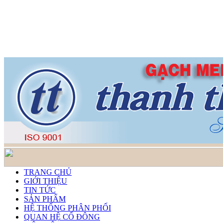
TRANG CHỦ
GIỚI THIỆU
TIN TỨC
SẢN PHẨM
HỆ THỐNG PHÂN PHỐI
QUAN HỆ CỔ ĐÔNG