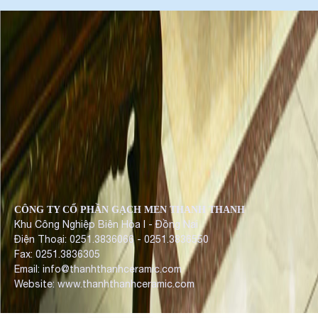
CÔNG TY CỔ PHẦN GẠCH MEN THANH THANH
Khu Công Nghiệp Biên Hòa I - Đồng Nai
Điện Thoại: 0251.3836066 - 0251.3836550
Fax: 0251.3836305
Email: info@thanhthanhceramic.com
Website: www.thanhthanhceramic.com