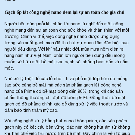
Gạch ốp lát công nghệ nano đem lại sự an toàn cho gia chủ
Người tiêu dùng mỗi khi nhắc tới nano là nghĩ đến một công
nghệ mang đến sự an toàn cho sức khỏe và thân thiện với môi
trường. Chính vì thế, việc công nghệ nano được ứng dụng
trong sản xuất gạch men đã thu hút sự quan tâm đặc biệt của
người tiêu dùng. Với khí hậu nhiệt đới, mùa mưa nồm diễn ra
hàng năm như Việt Nam, phần lớn người tiêu dùng đều mong
muốn sở hữu một bề mặt sàn sạch sẽ, chống bám bẩn và nấm
mốc.
Nhờ xử lý triệt để các lỗ nhỏ li ti và phủ một lớp hữu cơ mỏng
tạo sức căng bề mặt mà các sản phẩm gạch lát công nghệ
nano của Prime có bề mặt bóng đến 90%, trong khi các sản
phẩm thông thường chỉ đạt độ bóng 50%. Đồng thời, bề mặt
gạch có độ phẳng chính xác dễ dàng xử lý việc thoát nước và
đảm bảo tính thẩm mỹ cao.
Với công nghệ xử lý bằng hạt nano thông minh, các sản phẩm
gạch này có kết cấu bền vững, đặc nên không hút ẩm từ không
khí, hạn chế việc trữ nước trên bề mặt. Đây chính là yếu tố giúp