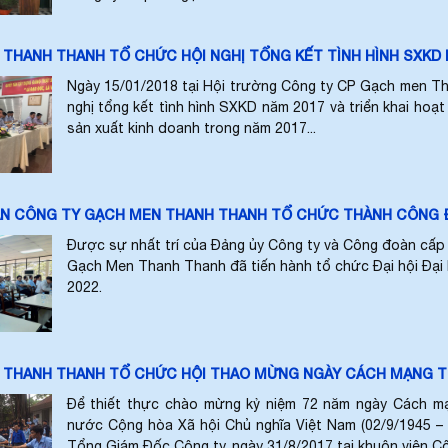
THANH THANH TỔ CHỨC HỘI NGHỊ TỔNG KẾT TÌNH HÌNH SXKD N
Ngày 15/01/2018 tại Hội trường Công ty CP Gạch men Th
nghị tổng kết tình hình SXKD năm 2017 và triển khai ho
sản xuất kinh doanh trong năm 2017...
 CÔNG TY GẠCH MEN THANH THANH TỔ CHỨC THÀNH CÔNG ĐẠI H
Được sự nhất trí của Đảng ủy Công ty và Công đoàn cấp
Gạch Men Thanh Thanh đã tiến hành tổ chức Đại hội Đại 
2022.
THANH THANH TỔ CHỨC HỘI THAO MỪNG NGÀY CÁCH MẠNG TH
Để thiết thực chào mừng kỷ niệm 72 năm ngày Cách mạ
nước Cộng hòa Xã hội Chủ nghĩa Việt Nam (02/9/1945 – 
Tổng Giám Đốc Công ty, ngày 31/8/2017 tại khuôn viên C