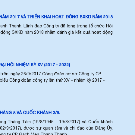
ĂM 2017 VÀ TRIỂN KHAI HOẠT ĐỘNG SXKD NĂM 2018
anh Thanh, Lãnh đạo Công ty đã long trọng tổ chức Hội
ạt động SXKD năm 2018 nhằm đánh giá kết quả hoạt động
ỘI NHIỆM KỲ XV (2017 - 2022)
 trên, ngày 26/9/2017 Công đoàn cơ sở Công ty CP
biểu Công đoàn công ty lần thứ XV – nhiệm kỳ 2017 -
ÁNG 8 VÀ QUỐC KHÁNH 2/9.
ng Tháng Tám (19/8/1945 – 19/8/2017) và Quốc khánh
02/9/2017), được sự quan tâm và chỉ đạo của Đảng Ủy,
ông ty CP Gạch Men Thanh Thanh...