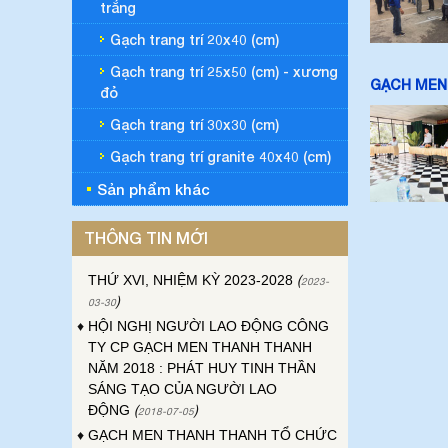
trắng
Gạch trang trí 20x40 (cm)
Gạch trang trí 25x50 (cm) - xương
GẠCH MEN 
đỏ
Gạch trang trí 30x30 (cm)
♦
ĐẠI HỘI ĐỒNG CỔ ĐÔNG THƯỜNG
Gạch trang trí granite 40x40 (cm)
NIÊN CÔNG TY GẠCH MEN THANH
Sản phẩm khác
THANH NĂM 2023
(
)
2023-04-24
♦
ĐẠI HỘI CÔNG ĐOÀN CƠ SỞ CÔNG
THÔNG TIN MỚI
TY GẠCH MEN THANH THANH LẦN
THỨ XVI, NHIỆM KỲ 2023-2028
(
2023-
)
03-30
♦
HỘI NGHỊ NGƯỜI LAO ĐỘNG CÔNG
TY CP GẠCH MEN THANH THANH
NĂM 2018 : PHÁT HUY TINH THẦN
SÁNG TẠO CỦA NGƯỜI LAO
ĐỘNG
(
)
2018-07-05
♦
GẠCH MEN THANH THANH TỔ CHỨC
THÀNH CÔNG ĐHĐCĐ THƯỜNG