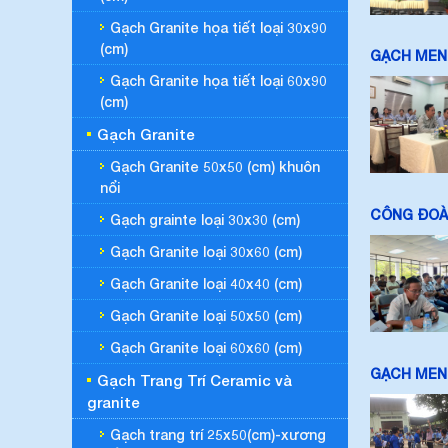
Gạch Granite họa tiết loại 30x90
(cm)
GẠCH MEN 
Gạch Granite họa tiết loại 60x90
(cm)
Gạch Granite
Gạch Granite 50x50 (cm) khuôn
nổi
CÔNG ĐOÀN
Gạch grainte loại 30x30 (cm)
Gạch Granite loại 30x60 (cm)
Gạch Granite loại 40x40 (cm)
Gạch Granite loại 50x50 (cm)
Gạch Granite loại 60x60 (cm)
GẠCH MEN 
Gạch Trang Trí Ceramic và
granite
Gạch trang trí 25x50(cm)-xương