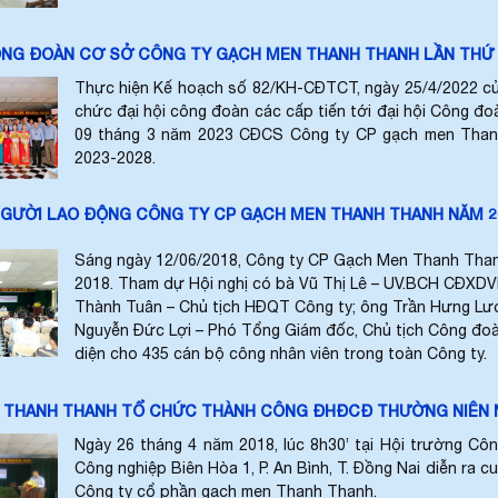
ÔNG ĐOÀN CƠ SỞ CÔNG TY GẠCH MEN THANH THANH LẦN THỨ XV
Thực hiện Kế hoạch số 82/KH-CĐTCT, ngày 25/4/2022 c
chức đại hội công đoàn các cấp tiến tới đại hội Công đoà
09 tháng 3 năm 2023 CĐCS Công ty CP gạch men Thanh T
2023-2028.
NGƯỜI LAO ĐỘNG CÔNG TY CP GẠCH MEN THANH THANH NĂM 20
Sáng ngày 12/06/2018, Công ty CP Gạch Men Thanh Than
2018. Tham dự Hội nghị có bà Vũ Thị Lê – UV.BCH CĐXDV
Thành Tuân – Chủ tịch HĐQT Công ty; ông Trần Hưng Lươ
Nguyễn Đức Lợi – Phó Tổng Giám đốc, Chủ tịch Công đoàn
diện cho 435 cán bộ công nhân viên trong toàn Công ty.
 THANH THANH TỔ CHỨC THÀNH CÔNG ĐHĐCĐ THƯỜNG NIÊN 
Ngày 26 tháng 4 năm 2018, lúc 8h30’ tại Hội trường C
Công nghiệp Biên Hòa 1, P. An Bình, T. Đồng Nai diễn ra
Công ty cổ phần gạch men Thanh Thanh.