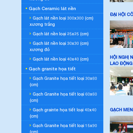
Gạch Ceramic lát nền
ĐẠI HỘI C
Gạch lát nền loại 300x300 (cm)
xương trắng
Gạch lát nền loại 25x25 (cm)
Gạch lát nền loại 30x30 (cm)
xương đỏ
HỘI NGHỊ 
Gạch lát nền loại 40x40 (cm)
LAO ĐỘNG
Gạch granite họa tiết
Gạch Granite họa tiết loại 30x60
(cm)
Gạch Granite họa tiết loại 60x60
(cm)
GẠCH MEN
Gạch grainte họa tiết loại 40x40
(cm)
Gạch Granite họa tiết loại 15x90
(cm)