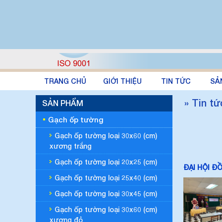
TRANG CHỦ
GIỚI THIỆU
TIN TỨC
SẢ
» Tin tứ
SẢN PHẨM
Gạch ốp tường
Gạch ốp tường loại 30x60 (cm)
xương trắng
Gạch ốp tường loại 20x25 (cm)
ĐẠI HỘI Đ
Gạch ốp tường loại 25x40 (cm)
Gạch ốp tường loại 30x45 (cm)
Gạch ốp tường loại 30x60 (cm)
xương đỏ