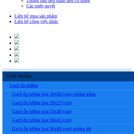
Thông báo liên quan đến cổ đông
Các nghị quyết
Liên hệ mua sản phẩm
Liên hệ công việc khác
SẢN PHẨM
Gạch ốp tường
Gạch ốp tường loại 30x60 (cm) xương trắng
Gạch ốp tường loại 20x25 (cm)
Gạch ốp tường loại 25x40 (cm)
Gạch ốp tường loại 30x45 (cm)
Gạch ốp tường loại 30x60 (cm) xương đỏ