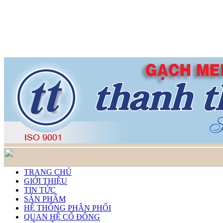
TRANG CHỦ
GIỚI THIỆU
TIN TỨC
SẢN PHẨM
HỆ THỐNG PHÂN PHỐI
QUAN HỆ CỔ ĐÔNG