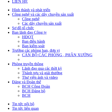
LIÊN HỆ
Hình thành và phát triển
Công nghệ và các dây chuyền sản xuất
Công nghệ
Các dây chuyền sản xuất
Sơ đồ tổ chức
Ban lãnh đạo Công ty
HĐQT
Ban điều hành
Ban kiểm soát
Trưởng các phòng ban, đơn vị
CÁN BỘ CÁC PHÒNG , PHÂN XƯỞNG
Phòng truyền thông
Lãnh đạo qua các thời kỳ
Thành tựu và giải thưởng
Thư viện ảnh và video
Đảng và Đoàn thể
BCH Công Đoàn
BCH Đảng bộ
BCH
Tin tức nội bộ
Tin tức liên quan