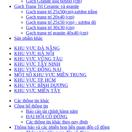
Gạch Granite loại 60x60 (cm)
Gạch Trang Trí Ceramic và granite
Gạch trang trí 25x50(cm)-xương trắng
Gạch trang trí 20x40 (cm)
Gạch trang trí 25x50 (cm) - xương đỏ
Gạch trang trí 30x30 (cm)
Gạch trang trí granite 40x40 (cm)
Sản phẩm khác
KHU VỰC ĐÀ NẴNG
KHU VỰC HÀ NỘI
KHU VỰC VŨNG TÀU
KHU VỰC TÂY NINH
KHU VỰC ĐỒNG NAI
MỘT SỐ KHU VỰC MIỀN TRUNG
KHU VỰC TP. HCM
KHU VỰC BÌNH DƯƠNG
KHU VỰC MIỀN TÂY
Các thông tin khác
Công bố thông tin
Báo cáo tài chính hàng năm
ĐẠI HỘI CỔ ĐÔNG
Các thông tin khác theo quy định
Thông báo và các phiên họp liên quan đến cổ đông