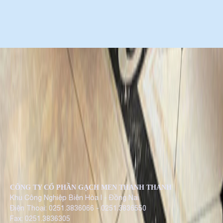
CÔNG TY CỔ PHẦN GẠCH MEN THANH THANH
Khu Công Nghiệp Biên Hòa I - Đồng Nai
Điện Thoại: 0251.3836066 - 0251.3836550
Fax: 0251.3836305