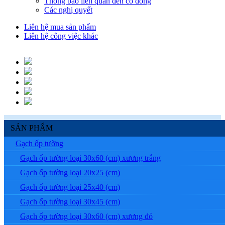
Thông báo liên quan đến cổ đông
Các nghị quyết
Liên hệ mua sản phẩm
Liên hệ công việc khác
SẢN PHẨM
Gạch ốp tường
Gạch ốp tường loại 30x60 (cm) xương trắng
Gạch ốp tường loại 20x25 (cm)
Gạch ốp tường loại 25x40 (cm)
Gạch ốp tường loại 30x45 (cm)
Gạch ốp tường loại 30x60 (cm) xương đỏ