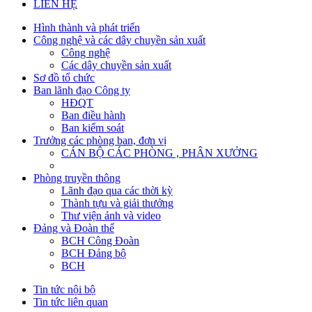
LIÊN HỆ
Hình thành và phát triển
Công nghệ và các dây chuyền sản xuất
Công nghệ
Các dây chuyền sản xuất
Sơ đồ tổ chức
Ban lãnh đạo Công ty
HĐQT
Ban điều hành
Ban kiểm soát
Trưởng các phòng ban, đơn vị
CÁN BỘ CÁC PHÒNG , PHÂN XƯỞNG
Phòng truyền thông
Lãnh đạo qua các thời kỳ
Thành tựu và giải thưởng
Thư viện ảnh và video
Đảng và Đoàn thể
BCH Công Đoàn
BCH Đảng bộ
BCH
Tin tức nội bộ
Tin tức liên quan