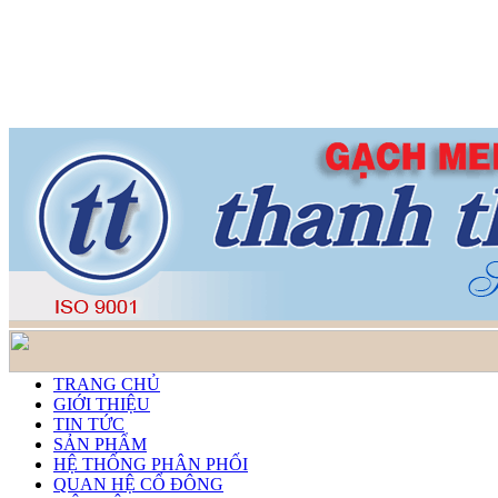
TRANG CHỦ
GIỚI THIỆU
TIN TỨC
SẢN PHẨM
HỆ THỐNG PHÂN PHỐI
QUAN HỆ CỔ ĐÔNG