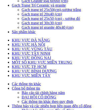
Gạch Granite loại 60x60 (cm)
Gạch Trang Trí Ceramic và granite
Gạch trang trí 25x50(cm)-xương trắng
Gạch trang trí 20x40 (cm)
Gạch trang trí 25x50 (cm) - xương đỏ
Gạch trang trí 30x30 (cm)
Gạch trang trí granite 40x40 (cm)
Sản phẩm khác
KHU VỰC ĐÀ NẴNG
KHU VỰC HÀ NỘI
KHU VỰC VŨNG TÀU
KHU VỰC TÂY NINH
KHU VỰC ĐỒNG NAI
MỘT SỐ KHU VỰC MIỀN TRUNG
KHU VỰC TP. HCM
KHU VỰC BÌNH DƯƠNG
KHU VỰC MIỀN TÂY
Các thông tin khác
Công bố thông tin
Báo cáo tài chính hàng năm
ĐẠI HỘI CỔ ĐÔNG
Các thông tin khác theo quy định
Thông báo và các phiên họp liên quan đến cổ đông