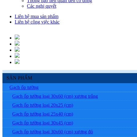
Thông báo liên quan đến cổ đông
Các nghị quyết
Liên hệ mua sản phẩm
Liên hệ công việc khác
SẢN PHẨM
Gạch ốp tường
Gạch ốp tường loại 30x60 (cm) xương trắng
Gạch ốp tường loại 20x25 (cm)
Gạch ốp tường loại 25x40 (cm)
Gạch ốp tường loại 30x45 (cm)
Gạch ốp tường loại 30x60 (cm) xương đỏ