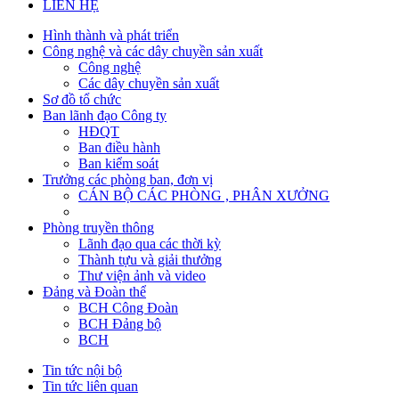
LIÊN HỆ
Hình thành và phát triển
Công nghệ và các dây chuyền sản xuất
Công nghệ
Các dây chuyền sản xuất
Sơ đồ tổ chức
Ban lãnh đạo Công ty
HĐQT
Ban điều hành
Ban kiểm soát
Trưởng các phòng ban, đơn vị
CÁN BỘ CÁC PHÒNG , PHÂN XƯỞNG
Phòng truyền thông
Lãnh đạo qua các thời kỳ
Thành tựu và giải thưởng
Thư viện ảnh và video
Đảng và Đoàn thể
BCH Công Đoàn
BCH Đảng bộ
BCH
Tin tức nội bộ
Tin tức liên quan