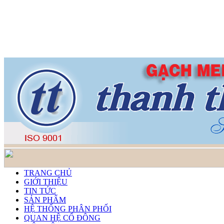
TRANG CHỦ
GIỚI THIỆU
TIN TỨC
SẢN PHẨM
HỆ THỐNG PHÂN PHỐI
QUAN HỆ CỔ ĐÔNG