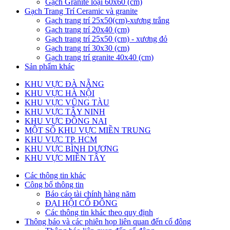
Gạch Granite loại 60x60 (cm)
Gạch Trang Trí Ceramic và granite
Gạch trang trí 25x50(cm)-xương trắng
Gạch trang trí 20x40 (cm)
Gạch trang trí 25x50 (cm) - xương đỏ
Gạch trang trí 30x30 (cm)
Gạch trang trí granite 40x40 (cm)
Sản phẩm khác
KHU VỰC ĐÀ NẴNG
KHU VỰC HÀ NỘI
KHU VỰC VŨNG TÀU
KHU VỰC TÂY NINH
KHU VỰC ĐỒNG NAI
MỘT SỐ KHU VỰC MIỀN TRUNG
KHU VỰC TP. HCM
KHU VỰC BÌNH DƯƠNG
KHU VỰC MIỀN TÂY
Các thông tin khác
Công bố thông tin
Báo cáo tài chính hàng năm
ĐẠI HỘI CỔ ĐÔNG
Các thông tin khác theo quy định
Thông báo và các phiên họp liên quan đến cổ đông