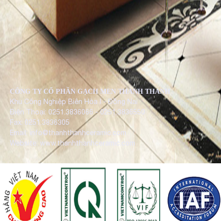
CÔNG TY CỔ PHẦN GẠCH MEN THANH THANH
Khu Công Nghiệp Biên Hòa I - Đồng Nai
Điện Thoại: 0251.3836066 - 0251.3836550
Fax: 0251.3836305
Email: info@thanhthanhceramic.com
Website: www.thanhthanhceramic.com