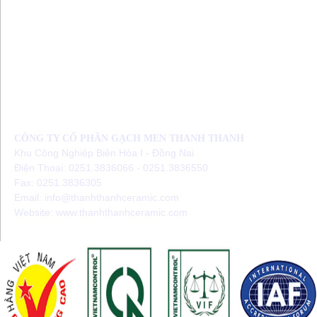
CÔNG TY CỔ PHẦN GẠCH MEN THANH THANH
Khu Công Nghiệp Biên Hòa I - Đồng Nai
Điện Thoại: 0251.3836066 - 0251.3836550
Fax: 0251.3836305
Email: info@thanhthanhceramic.com
Website: www.thanhthanhceramic.com