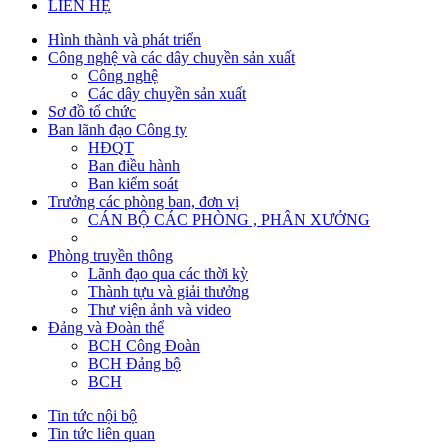
LIÊN HỆ
Hình thành và phát triển
Công nghệ và các dây chuyền sản xuất
Công nghệ
Các dây chuyền sản xuất
Sơ đồ tổ chức
Ban lãnh đạo Công ty
HĐQT
Ban điều hành
Ban kiểm soát
Trưởng các phòng ban, đơn vị
CÁN BỘ CÁC PHÒNG , PHÂN XƯỞNG
Phòng truyền thông
Lãnh đạo qua các thời kỳ
Thành tựu và giải thưởng
Thư viện ảnh và video
Đảng và Đoàn thể
BCH Công Đoàn
BCH Đảng bộ
BCH
Tin tức nội bộ
Tin tức liên quan