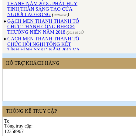
TINH THẦN SÁNG TẠO CỦA
NGƯỜI LAO ĐỘNG
(
)
2018-07-05
♦
GẠCH MEN THANH THANH TỔ
CHỨC THÀNH CÔNG ĐHĐCĐ
THƯỜNG NIÊN NĂM 2018
(
)
2018-05-21
♦
GẠCH MEN THANH THANH TỔ
CHỨC HỘI NGHỊ TỔNG KẾT
TÌNH HÌNH SXKD NĂM 2017 VÀ
TRIỂN KHAI HOẠT ĐỘNG SXKD
NĂM 2018
(
)
2018-01-17
♦
CÔNG ĐOÀN CÔNG TY GẠCH
HỖ TRỢ KHÁCH HÀNG
MEN THANH THANH TỔ CHỨC
THÀNH CÔNG ĐẠI HỘI NHIỆM
KỲ XV (2017 - 2022)
(
)
2017-10-04
♦
GẠCH MEN THANH THANH TỔ
CHỨC HỘI THAO MỪNG NGÀY
CÁCH MẠNG THÁNG 8 VÀ
QUỐC KHÁNH 2/9.
(
)
2017-10-02
♦
GẠCH MEN THANH THANH TỔ
THỐNG KÊ TRUY CẬP
CHỨC THÀNH CÔNG HỘI NGHỊ
ĐẠI BIỂU NGƯỜI LAO ĐỘNG
NĂM 2017
(
)
Tổng truy cập:
2017-10-02
12358967
♦
Sử dụng vật liệu thân thiện với môi