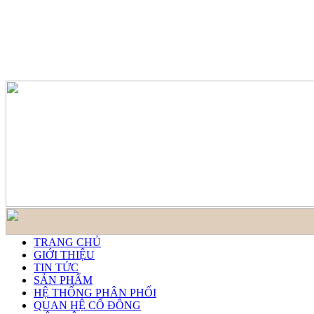
TRANG CHỦ
GIỚI THIỆU
TIN TỨC
SẢN PHẨM
HỆ THỐNG PHÂN PHỐI
QUAN HỆ CỔ ĐÔNG