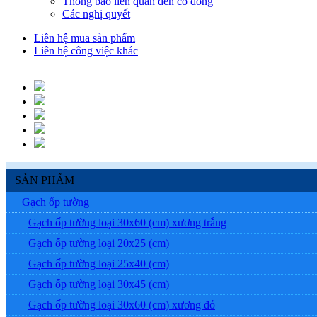
Thông báo liên quan đến cổ đông
Các nghị quyết
Liên hệ mua sản phẩm
Liên hệ công việc khác
SẢN PHẨM
Gạch ốp tường
Gạch ốp tường loại 30x60 (cm) xương trắng
Gạch ốp tường loại 20x25 (cm)
Gạch ốp tường loại 25x40 (cm)
Gạch ốp tường loại 30x45 (cm)
Gạch ốp tường loại 30x60 (cm) xương đỏ