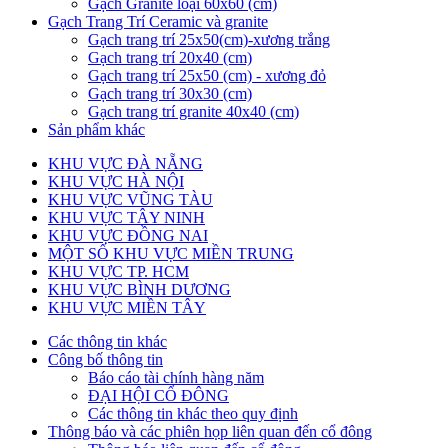
Gạch Granite loại 60x60 (cm)
Gạch Trang Trí Ceramic và granite
Gạch trang trí 25x50(cm)-xương trắng
Gạch trang trí 20x40 (cm)
Gạch trang trí 25x50 (cm) - xương đỏ
Gạch trang trí 30x30 (cm)
Gạch trang trí granite 40x40 (cm)
Sản phẩm khác
KHU VỰC ĐÀ NẴNG
KHU VỰC HÀ NỘI
KHU VỰC VŨNG TÀU
KHU VỰC TÂY NINH
KHU VỰC ĐỒNG NAI
MỘT SỐ KHU VỰC MIỀN TRUNG
KHU VỰC TP. HCM
KHU VỰC BÌNH DƯƠNG
KHU VỰC MIỀN TÂY
Các thông tin khác
Công bố thông tin
Báo cáo tài chính hàng năm
ĐẠI HỘI CỔ ĐÔNG
Các thông tin khác theo quy định
Thông báo và các phiên họp liên quan đến cổ đông