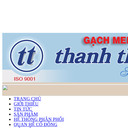
TRANG CHỦ
GIỚI THIỆU
TIN TỨC
SẢN PHẨM
HỆ THỐNG PHÂN PHỐI
QUAN HỆ CỔ ĐÔNG