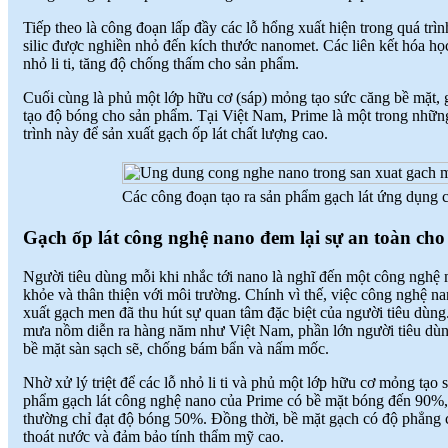
gạch ốp lát ứng dụng công nghệ nano
Tiếp theo là công đoạn lấp đầy các lỗ hổng xuất hiện trong quá trì
sẽ là lựa chọn thích hợp
(
)
2017-09-06
silic được nghiền nhỏ đến kích thước nanomet. Các liên kết hóa họ
♦
Công nghệ nano là quy trình liên quan
nhỏ li ti, tăng độ chống thấm cho sản phẩm.
đến việc thiết kế, phân tích, chế tạo
(
)
2017-09-06
Cuối cùng là phủ một lớp hữu cơ (sáp) mỏng tạo sức căng bề mặt,
♦
Dòng sản phẩm gạch ốp lát ứng dụng
tạo độ bóng cho sản phẩm. Tại Việt Nam, Prime là một trong nhữ
công nghệ Nano thường có độ bóng
trình này để sản xuất gạch ốp lát chất lượng cao.
cao
(
)
2017-09-06
♦
Ứng dụng công nghệ nano trong sản
xuất gạch men
(
)
2017-09-06
Các công đoạn tạo ra sản phẩm gạch lát ứng dụng 
Gạch ốp lát công nghệ nano đem lại sự an toàn cho
Người tiêu dùng mỗi khi nhắc tới nano là nghĩ đến một công nghệ
khỏe và thân thiện với môi trường. Chính vì thế, việc công nghệ 
xuất gạch men đã thu hút sự quan tâm đặc biệt của người tiêu dùng
mưa nồm diễn ra hàng năm như Việt Nam, phần lớn người tiêu d
bề mặt sàn sạch sẽ, chống bám bẩn và nấm mốc.
Nhờ xử lý triệt để các lỗ nhỏ li ti và phủ một lớp hữu cơ mỏng tạo
phẩm gạch lát công nghệ nano của Prime có bề mặt bóng đến 90%,
thường chỉ đạt độ bóng 50%. Đồng thời, bề mặt gạch có độ phẳng c
thoát nước và đảm bảo tính thẩm mỹ cao.