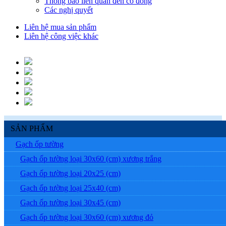
Thông báo liên quan đến cổ đông
Các nghị quyết
Liên hệ mua sản phẩm
Liên hệ công việc khác
SẢN PHẨM
Gạch ốp tường
Gạch ốp tường loại 30x60 (cm) xương trắng
Gạch ốp tường loại 20x25 (cm)
Gạch ốp tường loại 25x40 (cm)
Gạch ốp tường loại 30x45 (cm)
Gạch ốp tường loại 30x60 (cm) xương đỏ