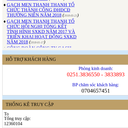
CHỨC THÀNH CÔNG ĐHĐCĐ
THƯỜNG NIÊN NĂM 2018
(
)
2018-05-21
♦
GẠCH MEN THANH THANH TỔ
CHỨC HỘI NGHỊ TỔNG KẾT
TÌNH HÌNH SXKD NĂM 2017 VÀ
TRIỂN KHAI HOẠT ĐỘNG SXKD
NĂM 2018
(
)
2018-01-17
♦
CÔNG ĐOÀN CÔNG TY GẠCH
MEN THANH THANH TỔ CHỨC
THÀNH CÔNG ĐẠI HỘI NHIỆM
KỲ XV (2017 - 2022)
(
)
HỖ TRỢ KHÁCH HÀNG
2017-10-04
♦
GẠCH MEN THANH THANH TỔ
Phòng kinh doanh:
CHỨC HỘI THAO MỪNG NGÀY
0251.3836550 - 3833893
CÁCH MẠNG THÁNG 8 VÀ
QUỐC KHÁNH 2/9.
(
)
2017-10-02
BP chăm sóc khách hàng:
♦
GẠCH MEN THANH THANH TỔ
0704657451
CHỨC THÀNH CÔNG HỘI NGHỊ
ĐẠI BIỂU NGƯỜI LAO ĐỘNG
NĂM 2017
(
)
2017-10-02
THỐNG KÊ TRUY CẬP
♦
Sử dụng vật liệu thân thiện với môi
trường và an toàn cho người sử
Tổng truy cập:
dụng
(
)
2017-09-06
12360104
♦
Với nhiều ưu điểm nổi bật, sản phẩm