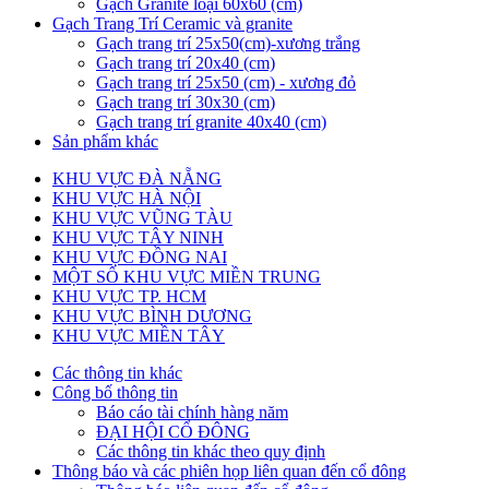
Gạch Granite loại 60x60 (cm)
Gạch Trang Trí Ceramic và granite
Gạch trang trí 25x50(cm)-xương trắng
Gạch trang trí 20x40 (cm)
Gạch trang trí 25x50 (cm) - xương đỏ
Gạch trang trí 30x30 (cm)
Gạch trang trí granite 40x40 (cm)
Sản phẩm khác
KHU VỰC ĐÀ NẴNG
KHU VỰC HÀ NỘI
KHU VỰC VŨNG TÀU
KHU VỰC TÂY NINH
KHU VỰC ĐỒNG NAI
MỘT SỐ KHU VỰC MIỀN TRUNG
KHU VỰC TP. HCM
KHU VỰC BÌNH DƯƠNG
KHU VỰC MIỀN TÂY
Các thông tin khác
Công bố thông tin
Báo cáo tài chính hàng năm
ĐẠI HỘI CỔ ĐÔNG
Các thông tin khác theo quy định
Thông báo và các phiên họp liên quan đến cổ đông