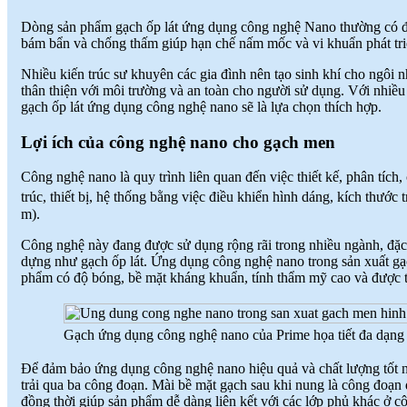
♦
GẠCH MEN THANH THANH TỔ
CHỨC THÀNH CÔNG ĐHĐCĐ
Dòng sản phẩm gạch ốp lát ứng dụng công nghệ Nano thường có đ
THƯỜNG NIÊN NĂM 2018
(
)
2018-05-21
bám bẩn và chống thấm giúp hạn chế nấm mốc và vi khuẩn phát tri
♦
GẠCH MEN THANH THANH TỔ
CHỨC HỘI NGHỊ TỔNG KẾT
Nhiều kiến trúc sư khuyên các gia đình nên tạo sinh khí cho ngôi n
TÌNH HÌNH SXKD NĂM 2017 VÀ
thân thiện với môi trường và an toàn cho người sử dụng. Với nhiều
TRIỂN KHAI HOẠT ĐỘNG SXKD
gạch ốp lát ứng dụng công nghệ nano sẽ là lựa chọn thích hợp.
NĂM 2018
(
)
2018-01-17
♦
CÔNG ĐOÀN CÔNG TY GẠCH
Lợi ích của công nghệ nano cho gạch men
MEN THANH THANH TỔ CHỨC
THÀNH CÔNG ĐẠI HỘI NHIỆM
Công nghệ nano là quy trình liên quan đến việc thiết kế, phân tích
KỲ XV (2017 - 2022)
(
)
2017-10-04
trúc, thiết bị, hệ thống bằng việc điều khiển hình dáng, kích thư
♦
GẠCH MEN THANH THANH TỔ
m).
CHỨC HỘI THAO MỪNG NGÀY
CÁCH MẠNG THÁNG 8 VÀ
Công nghệ này đang được sử dụng rộng rãi trong nhiều ngành, đặc b
QUỐC KHÁNH 2/9.
(
)
dựng như gạch ốp lát. Ứng dụng công nghệ nano trong sản xuất gạ
2017-10-02
phẩm có độ bóng, bề mặt kháng khuẩn, tính thẩm mỹ cao và được t
♦
GẠCH MEN THANH THANH TỔ
CHỨC THÀNH CÔNG HỘI NGHỊ
ĐẠI BIỂU NGƯỜI LAO ĐỘNG
NĂM 2017
(
)
2017-10-02
Gạch ứng dụng công nghệ nano của Prime họa tiết đa dạng 
♦
Sử dụng vật liệu thân thiện với môi
trường và an toàn cho người sử
Để đảm bảo ứng dụng công nghệ nano hiệu quả và chất lượng tốt nh
dụng
(
)
2017-09-06
trải qua ba công đoạn. Mài bề mặt gạch sau khi nung là công đoạn đ
♦
Với nhiều ưu điểm nổi bật, sản phẩm
đồng thời giúp sản phẩm dễ dàng liên kết với các lớp phủ khác ở c