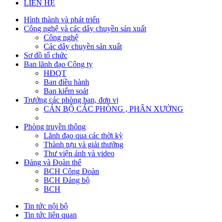
LIÊN HỆ
Hình thành và phát triển
Công nghệ và các dây chuyền sản xuất
Công nghệ
Các dây chuyền sản xuất
Sơ đồ tổ chức
Ban lãnh đạo Công ty
HĐQT
Ban điều hành
Ban kiểm soát
Trưởng các phòng ban, đơn vị
CÁN BỘ CÁC PHÒNG , PHÂN XƯỞNG
Phòng truyền thông
Lãnh đạo qua các thời kỳ
Thành tựu và giải thưởng
Thư viện ảnh và video
Đảng và Đoàn thể
BCH Công Đoàn
BCH Đảng bộ
BCH
Tin tức nội bộ
Tin tức liên quan