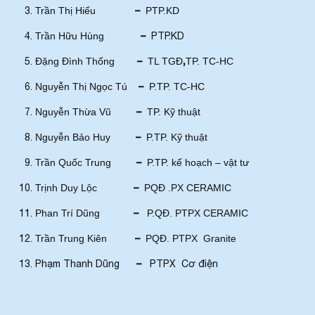
–
Trần Thị Hiếu
PTP.KD
–
Trần Hữu Hùng
PTP.KD
–
,
Đặng Đình Thống
TL TGĐ
TP. TC-HC
–
Nguyễn Thị Ngọc Tú
P.TP. TC-HC
–
Nguyễn Thừa Vũ
TP. Kỹ thuật
–
Nguyễn Bảo Huy
P.TP. Kỹ thuật
–
Trần Quốc Trung
P.TP. kế hoạch – vật tư
–
Trịnh Duy Lộc
PQĐ .PX CERAMIC
–
Phan Trí Dũng
P.QĐ. PTPX CERAMIC
–
Trần Trung Kiên
PQĐ. PTPX Granite
–
Phạm Thanh Dũng
PTPX Cơ điện