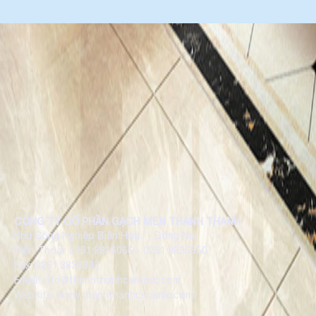
CÔNG TY CỔ PHẦN GẠCH MEN THANH THANH
Khu Công Nghiệp Biên Hòa I - Đồng Nai
Điện Thoại: 0251.3836066 - 0251.3836550
Fax: 0251.3836305
Email: info@thanhthanhceramic.com
Website: www.thanhthanhceramic.com