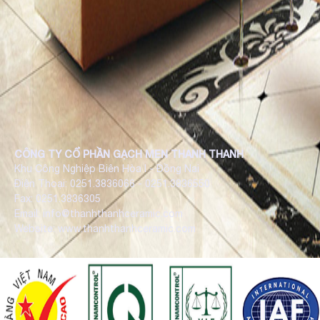
CÔNG TY CỔ PHẦN GẠCH MEN THANH THANH
Khu Công Nghiệp Biên Hòa I - Đồng Nai
Điện Thoại: 0251.3836066 - 0251.3836550
Fax: 0251.3836305
Email: info@thanhthanhceramic.com
Website: www.thanhthanhceramic.com