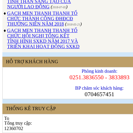
NGƯỜI LAO ĐỘNG
(
)
2018-07-05
♦
GẠCH MEN THANH THANH TỔ
CHỨC THÀNH CÔNG ĐHĐCĐ
THƯỜNG NIÊN NĂM 2018
(
)
2018-05-21
♦
GẠCH MEN THANH THANH TỔ
CHỨC HỘI NGHỊ TỔNG KẾT
TÌNH HÌNH SXKD NĂM 2017 VÀ
TRIỂN KHAI HOẠT ĐỘNG SXKD
NĂM 2018
(
)
2018-01-17
♦
CÔNG ĐOÀN CÔNG TY GẠCH
MEN THANH THANH TỔ CHỨC
HỖ TRỢ KHÁCH HÀNG
THÀNH CÔNG ĐẠI HỘI NHIỆM
KỲ XV (2017 - 2022)
(
)
2017-10-04
Phòng kinh doanh:
♦
GẠCH MEN THANH THANH TỔ
0251.3836550 - 3833893
CHỨC HỘI THAO MỪNG NGÀY
CÁCH MẠNG THÁNG 8 VÀ
BP chăm sóc khách hàng:
QUỐC KHÁNH 2/9.
(
)
2017-10-02
0704657451
♦
GẠCH MEN THANH THANH TỔ
CHỨC THÀNH CÔNG HỘI NGHỊ
THỐNG KÊ TRUY CẬP
ĐẠI BIỂU NGƯỜI LAO ĐỘNG
NĂM 2017
(
)
2017-10-02
♦
Sử dụng vật liệu thân thiện với môi
Tổng truy cập:
trường và an toàn cho người sử
12360702
dụng
(
)
2017-09-06