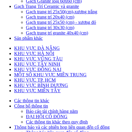
Gạch Granite loại 60x60 (cm)
Gạch Trang Trí Ceramic và granite
Gạch trang trí 25x50(cm)-xương trắng
Gạch trang trí 20x40 (cm)
Gạch trang trí 25x50 (cm) - xương đỏ
Gạch trang trí 30x30 (cm)
Gạch trang trí granite 40x40 (cm)
Sản phẩm khác
KHU VỰC ĐÀ NẴNG
KHU VỰC HÀ NỘI
KHU VỰC VŨNG TÀU
KHU VỰC TÂY NINH
KHU VỰC ĐỒNG NAI
MỘT SỐ KHU VỰC MIỀN TRUNG
KHU VỰC TP. HCM
KHU VỰC BÌNH DƯƠNG
KHU VỰC MIỀN TÂY
Các thông tin khác
Công bố thông tin
Báo cáo tài chính hàng năm
ĐẠI HỘI CỔ ĐÔNG
Các thông tin khác theo quy định
Thông báo và các phiên họp liên quan đến cổ đông