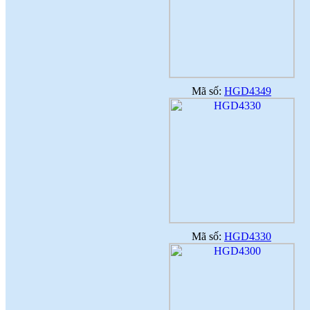
NGƯỜI LAO ĐỘNG
(
)
2018-07-05
♦
GẠCH MEN THANH THANH TỔ
CHỨC THÀNH CÔNG ĐHĐCĐ
THƯỜNG NIÊN NĂM 2018
(
)
2018-05-21
♦
GẠCH MEN THANH THANH TỔ
CHỨC HỘI NGHỊ TỔNG KẾT
TÌNH HÌNH SXKD NĂM 2017 VÀ
Mã số:
HGD4349
TRIỂN KHAI HOẠT ĐỘNG SXKD
NĂM 2018
(
)
2018-01-17
♦
CÔNG ĐOÀN CÔNG TY GẠCH
MEN THANH THANH TỔ CHỨC
THÀNH CÔNG ĐẠI HỘI NHIỆM
KỲ XV (2017 - 2022)
(
)
2017-10-04
♦
GẠCH MEN THANH THANH TỔ
CHỨC HỘI THAO MỪNG NGÀY
CÁCH MẠNG THÁNG 8 VÀ
QUỐC KHÁNH 2/9.
(
)
2017-10-02
♦
GẠCH MEN THANH THANH TỔ
Mã số:
HGD4330
CHỨC THÀNH CÔNG HỘI NGHỊ
ĐẠI BIỂU NGƯỜI LAO ĐỘNG
NĂM 2017
(
)
2017-10-02
♦
Sử dụng vật liệu thân thiện với môi
trường và an toàn cho người sử
dụng
(
)
2017-09-06