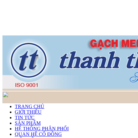
TRANG CHỦ
GIỚI THIỆU
TIN TỨC
SẢN PHẨM
HỆ THỐNG PHÂN PHỐI
QUAN HỆ CỔ ĐÔNG