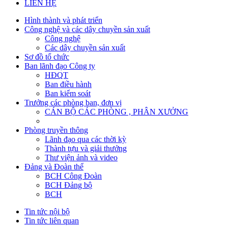
LIÊN HỆ
Hình thành và phát triển
Công nghệ và các dây chuyền sản xuất
Công nghệ
Các dây chuyền sản xuất
Sơ đồ tổ chức
Ban lãnh đạo Công ty
HĐQT
Ban điều hành
Ban kiểm soát
Trưởng các phòng ban, đơn vị
CÁN BỘ CÁC PHÒNG , PHÂN XƯỞNG
Phòng truyền thông
Lãnh đạo qua các thời kỳ
Thành tựu và giải thưởng
Thư viện ảnh và video
Đảng và Đoàn thể
BCH Công Đoàn
BCH Đảng bộ
BCH
Tin tức nội bộ
Tin tức liên quan