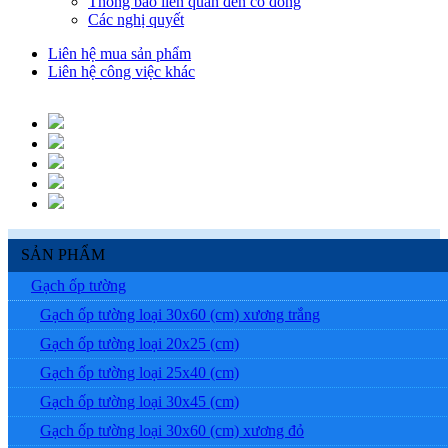
Thông báo liên quan đến cổ đông
Các nghị quyết
Liên hệ mua sản phẩm
Liên hệ công việc khác
SẢN PHẨM
Gạch ốp tường
Gạch ốp tường loại 30x60 (cm) xương trắng
Gạch ốp tường loại 20x25 (cm)
Gạch ốp tường loại 25x40 (cm)
Gạch ốp tường loại 30x45 (cm)
Gạch ốp tường loại 30x60 (cm) xương đỏ