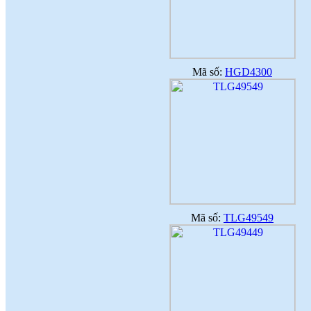
♦
Với nhiều ưu điểm nổi bật, sản phẩm
gạch ốp lát ứng dụng công nghệ nano
sẽ là lựa chọn thích hợp
(
)
2017-09-06
♦
Công nghệ nano là quy trình liên quan
đến việc thiết kế, phân tích, chế tạo
Mã số:
HGD4300
(
)
2017-09-06
♦
Dòng sản phẩm gạch ốp lát ứng dụng
công nghệ Nano thường có độ bóng
cao
(
)
2017-09-06
♦
Ứng dụng công nghệ nano trong sản
xuất gạch men
(
)
2017-09-06
Mã số:
TLG49549