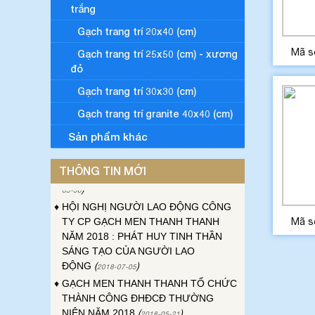
trắng
Gạch trang trí 20x40 (cm)
Mã s
Gạch trang trí 25x50 (cm) - xương
đỏ
♦
ĐẠI HỘI ĐỒNG CỔ ĐÔNG THƯỜNG
Gạch trang trí 30x30 (cm)
NIÊN CÔNG TY GẠCH MEN THANH
THANH NĂM 2023
(
)
Gạch trang trí granite 40x40 (cm)
2023-04-24
♦
ĐẠI HỘI CÔNG ĐOÀN CƠ SỞ CÔNG
Sản phẩm khác
TY GẠCH MEN THANH THANH LẦN
THỨ XVI, NHIỆM KỲ 2023-2028
(
2023-
THÔNG TIN MỚI
)
03-30
♦
HỘI NGHỊ NGƯỜI LAO ĐỘNG CÔNG
TY CP GẠCH MEN THANH THANH
NĂM 2018 : PHÁT HUY TINH THẦN
Mã s
SÁNG TẠO CỦA NGƯỜI LAO
ĐỘNG
(
)
2018-07-05
♦
GẠCH MEN THANH THANH TỔ CHỨC
THÀNH CÔNG ĐHĐCĐ THƯỜNG
NIÊN NĂM 2018
(
)
2018-05-21