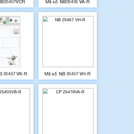
NB25467VCR
NB25495 VA-R
Mã số:
B 25467 VK-R
NB 25467 VH-R
Mã số: