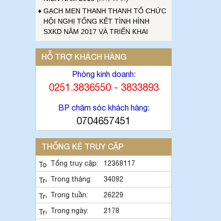
♦
GẠCH MEN THANH THANH TỔ CHỨC
HỘI NGHỊ TỔNG KẾT TÌNH HÌNH
SXKD NĂM 2017 VÀ TRIỂN KHAI
HOẠT ĐỘNG SXKD NĂM 2018
(
2018-01-
)
17
♦
CÔNG ĐOÀN CÔNG TY GẠCH MEN
HỖ TRỢ KHÁCH HÀNG
THANH THANH TỔ CHỨC THÀNH
Phòng kinh doanh:
CÔNG ĐẠI HỘI NHIỆM KỲ XV (2017 -
2022)
0251.3836550 - 3833893
(
)
2017-10-04
♦
GẠCH MEN THANH THANH TỔ CHỨC
BP chăm sóc khách hàng:
HỘI THAO MỪNG NGÀY CÁCH MẠNG
THÁNG 8 VÀ QUỐC KHÁNH 2/9.
(
0704657451
2017-
)
10-02
♦
GẠCH MEN THANH THANH TỔ CHỨC
THỐNG KÊ TRUY CẬP
THÀNH CÔNG HỘI NGHỊ ĐẠI BIỂU
NGƯỜI LAO ĐỘNG NĂM 2017
(
Tổng truy cập:
12368117
2017-10-
)
02
Trong tháng:
34092
♦
Sử dụng vật liệu thân thiện với môi
trường và an toàn cho người sử
Trong tuần:
26229
dụng
(
)
2017-09-06
Trong ngày:
2178
♦
Với nhiều ưu điểm nổi bật, sản phẩm