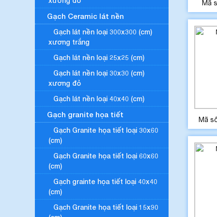
xương đỏ
Mã 
Gạch Ceramic lát nền
Gạch lát nền loại 300x300 (cm)
xương trắng
Gạch lát nền loại 25x25 (cm)
Gạch lát nền loại 30x30 (cm)
xương đỏ
Gạch lát nền loại 40x40 (cm)
Gạch granite họa tiết
Mã s
Gạch Granite họa tiết loại 30x60
(cm)
Gạch Granite họa tiết loại 60x60
(cm)
Gạch grainte họa tiết loại 40x40
(cm)
Gạch Granite họa tiết loại 15x90