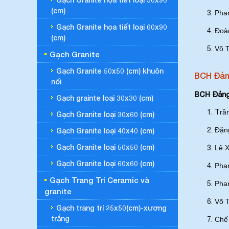
(cm)
Pha
Gạch Granite họa tiết loại 60x90
Đoà
(cm)
Võ 
Gạch Granite
Gạch Granite 50x50 (cm) khuôn
BCH Đản
nổi
BCH Đảng
Gạch grainte loại 30x30 (cm)
T
rầ
Gạch Granite loại 30x60 (cm)
Đặn
Gạch Granite loại 40x40 (cm)
Gạch Granite loại 50x50 (cm)
Lê X
Gạch Granite loại 60x60 (cm)
Phạ
Gạch Trang Trí Ceramic và
Phan
granite
Võ T
Gạch trang trí 25x50(cm)-xương
trắng
Chế