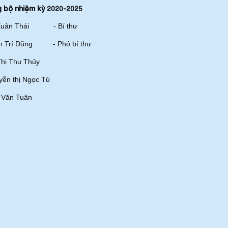
 bộ nhiệm kỳ 2020-2025
Xuân Thái - Bí thư
n Trí Dũng - Phó bí thư
hị Thu Thủy
ễn thị Ngọc Tú
 Văn Tuân