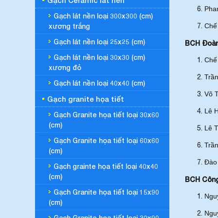
Gạch Ceramic lát nền
Pha
Gạch lát nền loại 300x300 (cm)
xương trắng
Chế
Gạch lát nền loại 25x25 (cm)
BCH Đoàn 
Gạch lát nền loại 30x30 (cm)
Chế
xương đỏ
Trầ
Gạch lát nền loại 40x40 (cm)
Võ T
Gạch granite họa tiết
Lê 
Gạch Granite họa tiết loại 30x60
(cm)
Lê 
Gạch Granite họa tiết loại 60x60
Trầ
(cm)
Đào 
Gạch grainte họa tiết loại 40x40
(cm)
BCH Công 
Gạch Granite họa tiết loại 15x90
Ngu
(cm)
Ngu
Gạch Granite họa tiết loại 30x90