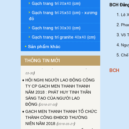
Gạch trang trí 20x40 (cm)
BCH Đảng
Gạch trang trí 25x50 (cm) - xương
Lê 
đỏ
Pha
♦
ĐẠI HỘI ĐỒNG CỔ ĐÔNG THƯỜNG
Gạch trang trí 30x30 (cm)
NIÊN CÔNG TY GẠCH MEN THANH
Võ T
Gạch trang trí granite 40x40 (cm)
THANH NĂM 2023
(
)
2023-04-24
Nguy
Sản phẩm khác
♦
ĐẠI HỘI CÔNG ĐOÀN CƠ SỞ CÔNG
TY GẠCH MEN THANH THANH LẦN
Chế
THỨ XVI, NHIỆM KỲ 2023-2028
(
2023-
THÔNG TIN MỚI
)
03-30
BCH
♦
HỘI NGHỊ NGƯỜI LAO ĐỘNG CÔNG
TY CP GẠCH MEN THANH THANH
NĂM 2018 : PHÁT HUY TINH THẦN
SÁNG TẠO CỦA NGƯỜI LAO
ĐỘNG
(
)
2018-07-05
♦
GẠCH MEN THANH THANH TỔ CHỨC
THÀNH CÔNG ĐHĐCĐ THƯỜNG
NIÊN NĂM 2018
(
)
2018-05-21
♦
GẠCH MEN THANH THANH TỔ CHỨC
HỘI NGHỊ TỔNG KẾT TÌNH HÌNH