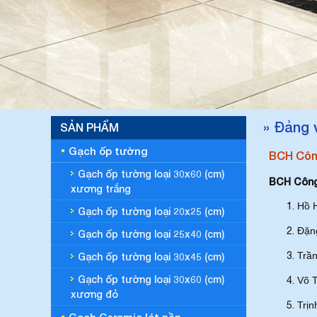
» Đảng 
SẢN PHẨM
Gạch ốp tường
BCH Côn
Gạch ốp tường loại 30x60 (cm)
BCH Công 
xương trắng
Hồ 
Gạch ốp tường loại 20x25 (cm)
Đặng
Gạch ốp tường loại 25x40 (cm)
Trầ
Gạch ốp tường loại 30x45 (cm)
Gạch ốp tường loại 30x60 (cm)
Võ 
xương đỏ
Trị