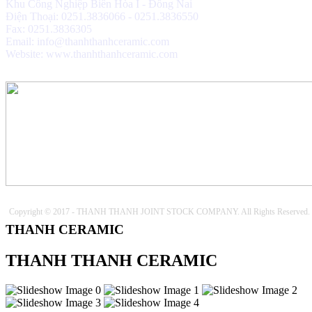
Khu Công Nghiệp Biên Hòa I - Đồng Nai
Điện Thoại: 0251.3836066 - 0251.3836550
Fax: 0251.3836305
Email: info@thanhthanhceramic.com
Website: www.thanhthanhceramic.com
Copyright © 2017 - THANH THANH JOINT STOCK COMPANY. All Rights Reserved.
THANH CERAMIC
THANH THANH CERAMIC