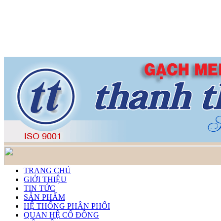
TRANG CHỦ
GIỚI THIỆU
TIN TỨC
SẢN PHẨM
HỆ THỐNG PHÂN PHỐI
QUAN HỆ CỔ ĐÔNG