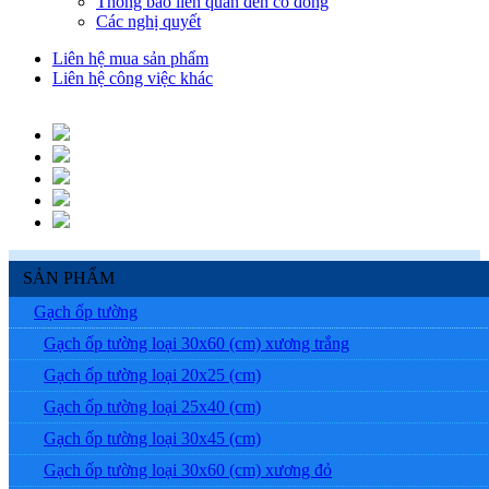
Thông báo liên quan đến cổ đông
Các nghị quyết
Liên hệ mua sản phẩm
Liên hệ công việc khác
SẢN PHẨM
Gạch ốp tường
Gạch ốp tường loại 30x60 (cm) xương trắng
Gạch ốp tường loại 20x25 (cm)
Gạch ốp tường loại 25x40 (cm)
Gạch ốp tường loại 30x45 (cm)
Gạch ốp tường loại 30x60 (cm) xương đỏ