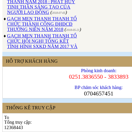
TINH THẦN SÁNG TẠO CỦA
NGƯỜI LAO ĐỘNG
(
)
2018-07-05
♦
GẠCH MEN THANH THANH TỔ
CHỨC THÀNH CÔNG ĐHĐCĐ
THƯỜNG NIÊN NĂM 2018
(
)
2018-05-21
♦
GẠCH MEN THANH THANH TỔ
CHỨC HỘI NGHỊ TỔNG KẾT
TÌNH HÌNH SXKD NĂM 2017 VÀ
TRIỂN KHAI HOẠT ĐỘNG SXKD
NĂM 2018
(
)
2018-01-17
♦
CÔNG ĐOÀN CÔNG TY GẠCH
HỖ TRỢ KHÁCH HÀNG
MEN THANH THANH TỔ CHỨC
THÀNH CÔNG ĐẠI HỘI NHIỆM
Phòng kinh doanh:
KỲ XV (2017 - 2022)
(
)
0251.3836550 - 3833893
2017-10-04
♦
GẠCH MEN THANH THANH TỔ
CHỨC HỘI THAO MỪNG NGÀY
BP chăm sóc khách hàng:
CÁCH MẠNG THÁNG 8 VÀ
0704657451
QUỐC KHÁNH 2/9.
(
)
2017-10-02
♦
GẠCH MEN THANH THANH TỔ
THỐNG KÊ TRUY CẬP
CHỨC THÀNH CÔNG HỘI NGHỊ
ĐẠI BIỂU NGƯỜI LAO ĐỘNG
NĂM 2017
(
)
2017-10-02
Tổng truy cập:
♦
Sử dụng vật liệu thân thiện với môi
12368443
trường và an toàn cho người sử