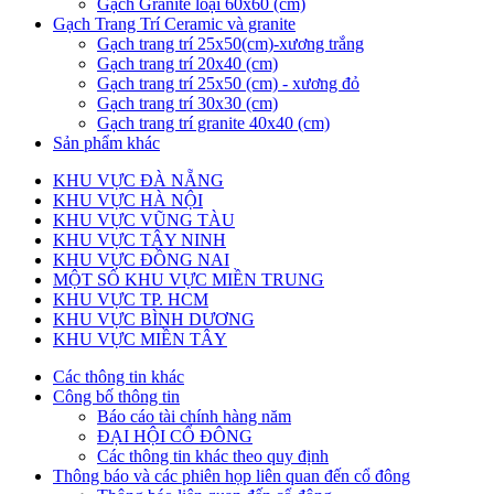
Gạch Granite loại 60x60 (cm)
Gạch Trang Trí Ceramic và granite
Gạch trang trí 25x50(cm)-xương trắng
Gạch trang trí 20x40 (cm)
Gạch trang trí 25x50 (cm) - xương đỏ
Gạch trang trí 30x30 (cm)
Gạch trang trí granite 40x40 (cm)
Sản phẩm khác
KHU VỰC ĐÀ NẴNG
KHU VỰC HÀ NỘI
KHU VỰC VŨNG TÀU
KHU VỰC TÂY NINH
KHU VỰC ĐỒNG NAI
MỘT SỐ KHU VỰC MIỀN TRUNG
KHU VỰC TP. HCM
KHU VỰC BÌNH DƯƠNG
KHU VỰC MIỀN TÂY
Các thông tin khác
Công bố thông tin
Báo cáo tài chính hàng năm
ĐẠI HỘI CỔ ĐÔNG
Các thông tin khác theo quy định
Thông báo và các phiên họp liên quan đến cổ đông