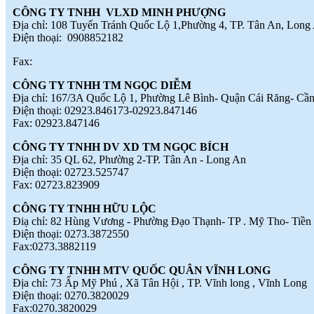
TINH THẦN SÁNG TẠO CỦA
CÔNG TY TNHH VLXD MINH PHƯỢNG
NGƯỜI LAO ĐỘNG
(
)
2018-07-05
Địa chỉ: 108 Tuyến Tránh Quốc Lộ 1,Phường 4, TP. Tân An, Long
♦
GẠCH MEN THANH THANH TỔ
Điện thoại: 0908852182
CHỨC THÀNH CÔNG ĐHĐCĐ
Fax:
THƯỜNG NIÊN NĂM 2018
(
)
2018-05-21
♦
GẠCH MEN THANH THANH TỔ
CÔNG TY TNHH TM NGỌC DIỄM
CHỨC HỘI NGHỊ TỔNG KẾT
Địa chỉ: 167/3A Quốc Lộ 1, Phường Lê Bình- Quận Cái Răng- Cầ
TÌNH HÌNH SXKD NĂM 2017 VÀ
Điện thoại: 02923.846173-02923.847146
TRIỂN KHAI HOẠT ĐỘNG SXKD
Fax: 02923.847146
NĂM 2018
(
)
2018-01-17
♦
CÔNG ĐOÀN CÔNG TY GẠCH
CÔNG TY TNHH DV XD TM NGỌC BÍCH
MEN THANH THANH TỔ CHỨC
Địa chỉ: 35 QL 62, Phường 2-TP. Tân An - Long An
THÀNH CÔNG ĐẠI HỘI NHIỆM
Điện thoại: 02723.525747
KỲ XV (2017 - 2022)
(
)
2017-10-04
Fax: 02723.823909
♦
GẠCH MEN THANH THANH TỔ
CÔNG TY TNHH HỮU LỘC
CHỨC HỘI THAO MỪNG NGÀY
Điạ chỉ: 82 Hùng Vương - Phường Đạo Thạnh- TP . Mỹ Tho- Tiền
CÁCH MẠNG THÁNG 8 VÀ
Điện thoại: 0273.3872550
QUỐC KHÁNH 2/9.
(
)
2017-10-02
Fax:0273.3882119
♦
GẠCH MEN THANH THANH TỔ
CHỨC THÀNH CÔNG HỘI NGHỊ
CÔNG TY TNHH MTV QUỐC QUÂN VĨNH LONG
ĐẠI BIỂU NGƯỜI LAO ĐỘNG
Địa chỉ: 73 Ấp Mỹ Phú , Xã Tân Hội , TP. Vĩnh long , Vĩnh Long
NĂM 2017
(
)
2017-10-02
Điện thoại: 0270.3820029
♦
Sử dụng vật liệu thân thiện với môi
Fax:0270.3820029