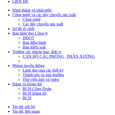
LIÊN HỆ
Hình thành và phát triển
Công nghệ và các dây chuyền sản xuất
Công nghệ
Các dây chuyền sản xuất
Sơ đồ tổ chức
Ban lãnh đạo Công ty
HĐQT
Ban điều hành
Ban kiểm soát
Trưởng các phòng ban, đơn vị
CÁN BỘ CÁC PHÒNG , PHÂN XƯỞNG
Phòng truyền thông
Lãnh đạo qua các thời kỳ
Thành tựu và giải thưởng
Thư viện ảnh và video
Đảng và Đoàn thể
BCH Công Đoàn
BCH Đảng bộ
BCH
Tin tức nội bộ
Tin tức liên quan