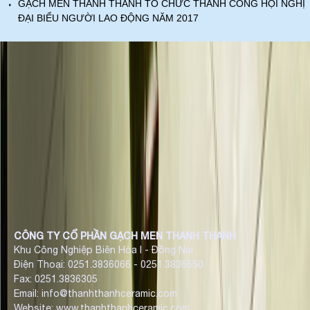
·
GẠCH MEN THANH THANH TỔ CHỨC THÀNH CÔNG HỘI NGHỊ
ĐẠI BIỂU NGƯỜI LAO ĐỘNG NĂM 2017
CÔNG TY CỔ PHẦN GẠCH MEN THANH THANH
Khu Công Nghiệp Biên Hòa I - Đồng Nai
Điện Thoại: 0251.3836066 - 0251.3836550
Fax: 0251.3836305
Email: info@thanhthanhceramic.com
Website: www.thanhthanhceramic.com