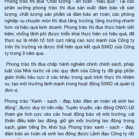
Phong trào thi đua “Chất lượng - An toàn - hiệu quả”: Tại các
phân xưởng phong trào thi đua sản xuất đảm bảo về sản
lượng, chất lượng sản phẩm và đảm bảo an toàn; các phòng
nghiệp vụ chuyên môn thi đua tăng trưởng, tăng trưởng nhanh
hơn và hiệu quả kinh doanh. Phong trào thi đua thực hành tiết
kiệm, chống lãnh phí được triển khai thực hiện có hiệu quả, đã
thực sự là nhân tố tích cực nâng cao sức mạnh của Công ty
trên thị trường và được thể hiện qua kết quả SXKD của Công
ty trong 3 năm qua.
Phong trào thi đua chấp hành nghiêm chỉnh chính sách, pháp
luật của Nhà nước và các quy định của Công ty đã góp phần
giảm thiểu tiêu cực ở các khâu trong quá trình thực thi nhiệm
vụ, tạo môi trường lành mạnh trong hoạt động SXKD và quản lý
đơn vị.
Phong trào “Xanh - sạch - đẹp, bảo đảm an toàn vệ sinh lao
động”, được duy trì nền nếp. Tuyên truyền, vận động CNVC-LĐ
tham gia tích cực vào các hoạt động bảo vệ môi trường, cải
thiện điều kiện lao động, giữ gìn môi trường lao động trong
sạch, giảm tiếng ồn, khói bụi. Phong trào xanh - sạch - đẹp,
đảm bảo an toàn vệ sinh lao động được Lãnh đạo Công ty rất