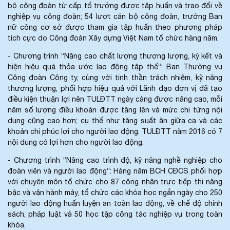
bộ công đoàn từ cấp tổ trưởng được tập huấn và trao đổi về
nghiệp vụ công đoàn; 54 lượt cán bộ công đoàn, trưởng Ban
nữ công cơ sở được tham gia tập huấn theo phương pháp
tích cực do Công đoàn Xây dựng Việt Nam tổ chức hàng năm.
- Chương trình “Nâng cao chất lượng thương lượng, ký kết và
hiện hiệu quả thỏa ước lao động tập thể”: Ban Thường vụ
Công đoàn Công ty, cùng với tinh thần trách nhiệm, kỹ năng
thương lượng, phối hợp hiệu quả với Lãnh đạo đơn vị đã tạo
điều kiện thuận lợi nên TULĐTT ngày càng được nâng cao, mỗi
năm số lượng điều khoản được tăng lên và mức chi từng nội
dung cũng cao hơn; cụ thể như tăng suất ăn giữa ca và các
khoản chi phúc lợi cho người lao động. TULĐTT năm 2016 có 7
nội dung có lợi hơn cho người lao động.
- Chương trình “Nâng cao trình độ, kỹ năng nghề nghiệp cho
đoàn viên và người lao động”: Hàng năm BCH CĐCS phối hợp
với chuyên môn tổ chức cho 87 công nhân trực tiếp thi nâng
bậc và vận hành máy, tổ chức các khóa học ngắn ngày cho 250
người lao động huấn luyện an toàn lao động, về chế độ chính
sách, pháp luật và 50 học tập công tác nghiệp vụ trong toàn
khóa.