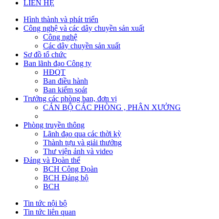
LIÊN HỆ
Hình thành và phát triển
Công nghệ và các dây chuyền sản xuất
Công nghệ
Các dây chuyền sản xuất
Sơ đồ tổ chức
Ban lãnh đạo Công ty
HĐQT
Ban điều hành
Ban kiểm soát
Trưởng các phòng ban, đơn vị
CÁN BỘ CÁC PHÒNG , PHÂN XƯỞNG
Phòng truyền thông
Lãnh đạo qua các thời kỳ
Thành tựu và giải thưởng
Thư viện ảnh và video
Đảng và Đoàn thể
BCH Công Đoàn
BCH Đảng bộ
BCH
Tin tức nội bộ
Tin tức liên quan