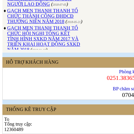
2018-07-05
♦
GẠCH MEN THANH THANH TỔ
CHỨC THÀNH CÔNG ĐHĐCĐ
THƯỜNG NIÊN NĂM 2018
(
)
2018-05-21
♦
GẠCH MEN THANH THANH TỔ
CHỨC HỘI NGHỊ TỔNG KẾT
TÌNH HÌNH SXKD NĂM 2017 VÀ
TRIỂN KHAI HOẠT ĐỘNG SXKD
NĂM 2018
(
)
2018-01-17
♦
CÔNG ĐOÀN CÔNG TY GẠCH
MEN THANH THANH TỔ CHỨC
HỖ TRỢ KHÁCH HÀNG
THÀNH CÔNG ĐẠI HỘI NHIỆM
KỲ XV (2017 - 2022)
(
)
2017-10-04
Phòng k
♦
GẠCH MEN THANH THANH TỔ
0251.3836
CHỨC HỘI THAO MỪNG NGÀY
CÁCH MẠNG THÁNG 8 VÀ
BP chăm só
QUỐC KHÁNH 2/9.
(
)
2017-10-02
0704
♦
GẠCH MEN THANH THANH TỔ
CHỨC THÀNH CÔNG HỘI NGHỊ
ĐẠI BIỂU NGƯỜI LAO ĐỘNG
THỐNG KÊ TRUY CẬP
NĂM 2017
(
)
2017-10-02
♦
Sử dụng vật liệu thân thiện với môi
Tổng truy cập:
trường và an toàn cho người sử
12360489
dụng
(
)
2017-09-06