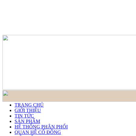
TRANG CHỦ
GIỚI THIỆU
TIN TỨC
SẢN PHẨM
HỆ THỐNG PHÂN PHỐI
QUAN HỆ CỔ ĐÔNG