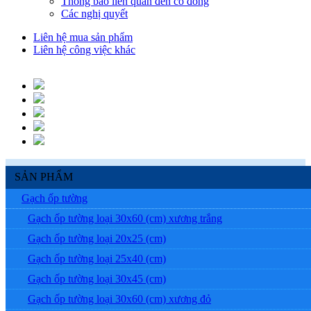
Thông báo liên quan đến cổ đông
Các nghị quyết
Liên hệ mua sản phẩm
Liên hệ công việc khác
SẢN PHẨM
Gạch ốp tường
Gạch ốp tường loại 30x60 (cm) xương trắng
Gạch ốp tường loại 20x25 (cm)
Gạch ốp tường loại 25x40 (cm)
Gạch ốp tường loại 30x45 (cm)
Gạch ốp tường loại 30x60 (cm) xương đỏ