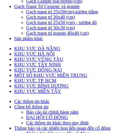
Gạch Granite loại 60x60 (cm)
Gạch Trang Trí Ceramic và granite
Gạch trang trí 25x50(cm)-xương trắng
Gạch trang trí 20x40 (cm)
Gạch trang trí 25x50 (cm) - xương đỏ
Gạch trang trí 30x30 (cm)
Gạch trang trí granite 40x40 (cm)
Sản phẩm khác
KHU VỰC ĐÀ NẴNG
KHU VỰC HÀ NỘI
KHU VỰC VŨNG TÀU
KHU VỰC TÂY NINH
KHU VỰC ĐỒNG NAI
MỘT SỐ KHU VỰC MIỀN TRUNG
KHU VỰC TP. HCM
KHU VỰC BÌNH DƯƠNG
KHU VỰC MIỀN TÂY
Các thông tin khác
Công bố thông tin
Báo cáo tài chính hàng năm
ĐẠI HỘI CỔ ĐÔNG
Các thông tin khác theo quy định
Thông báo và các phiên họp liên quan đến cổ đông