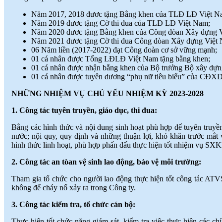
Năm 2017, 2018 đươc tặng Bằng khen của TLĐ LĐ Việt N
Năm 2019 đươc tặng Cờ thi đua của TLĐ LĐ Việt Nam;
Năm 2020 đươc tặng Bằng khen của Công đòan Xây dựng 
Năm 2021 đươc tặng Cờ thi đua Công đòan Xây dựng Việt
06 Năm liền (2017-2022) đạt Công đoàn cơ sở vững mạnh;
01 cá nhân được Tổng LĐLĐ Việt Nam tặng bằng khen;
01 cá nhân được nhận bằng khen của Bộ trưởng Bộ xây dựn
01 cá nhân được tuyên dương “phụ nữ tiêu biểu” của CĐX
NHỮNG NHIỆM VỤ CHỦ YẾU
NHIỆM KỲ 2023-2028
1. Công tác tuyên truyền, giáo dục, thi đua:
Bằng các hình thức và nội dung sinh hoạt phù hợp để tuyên truyền
nước; nội quy, quy định và những thuận lợi, khó khăn trước mắt 
hình thức linh hoạt, phù hợp phấn đấu thực hiện tốt nhiệm vụ SX
2. Công tác an tòan vệ sinh lao động, bảo vệ môi trường:
Tham gia tổ chức cho người lao động thực hiện tốt công tác ATVS
không để cháy nổ xảy ra trong Công ty.
3. Công tác kiểm tra,
tổ chức cán bộ:
Thực hiện tốt chức năng giám sát, kiểm tra việc thực hiện các ch