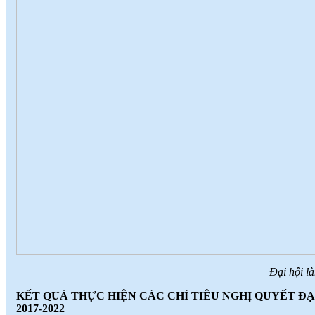
Đại hội l
KẾT QUẢ THỰC HIỆN CÁC CHỈ TIÊU NGHỊ QUYẾT ĐẠ
2017-2022