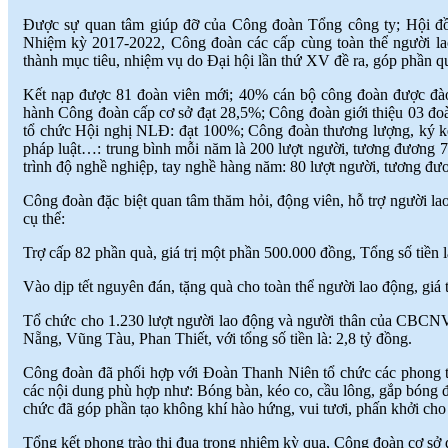
Được sự quan tâm giúp đỡ của Công đoàn Tổng công ty; Hội đồ
Nhiệm kỳ 2017-2022, Công đoàn các cấp cùng toàn thể người la
thành mục tiêu, nhiệm vụ do Đại hội lần thứ XV đề ra, góp phần 
Kết nạp được 81 đoàn viên mới; 40% cán bộ công đoàn được đào
hành Công đoàn cấp cơ sở đạt 28,5%; Công đoàn giới thiệu 03 đo
tổ chức Hội nghị NLĐ: đạt 100%; Công đoàn thương lượng, ký 
pháp luật…: trung bình mỗi năm là 200 lượt người, tương đương 7
trình độ nghề nghiệp, tay nghề hàng năm: 80 lượt người, tương đư
Công đoàn đặc biệt quan tâm thăm hỏi, động viên, hỗ trợ người l
cụ thể:
Trợ cấp 82 phần quà, giá trị một phần 500.000 đồng, Tổng số tiền l
Vào dịp tết nguyên đán, tặng quà cho toàn thể người lao động, giá 
Tổ chức cho 1.230 lượt người lao động và người thân của CBCNV
Nẵng, Vũng Tàu, Phan Thiết, với tổng số tiền là: 2,8 tỷ đồng.
Công đoàn đã phối hợp với Đoàn Thanh Niên tổ chức các phong trà
các nội dung phù hợp như: Bóng bàn, kéo co, cầu lông, gắp bóng
chức đã góp phần tạo không khí hào hứng, vui tươi, phấn khởi cho 
Tổng kết phong trào thi đua trong nhiệm kỳ qua, Công đoàn cơ sở 