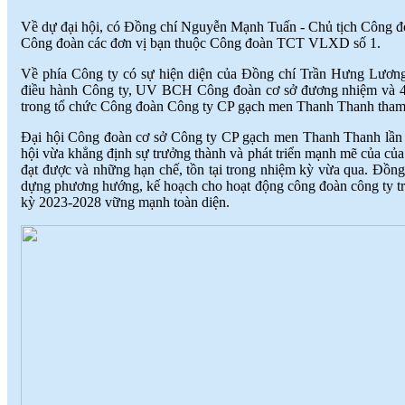
NGƯỜI LAO ĐỘNG
(
)
2018-07-05
♦
GẠCH MEN THANH THANH TỔ
Về dự đại hội, có Đồng chí Nguyễn Mạnh Tuấn - Chủ tịch Công đ
CHỨC THÀNH CÔNG ĐHĐCĐ
Công đoàn các đơn vị bạn thuộc Công đoàn TCT VLXD số 1.
THƯỜNG NIÊN NĂM 2018
(
)
2018-05-21
♦
GẠCH MEN THANH THANH TỔ
Về phía Công ty có sự hiện diện của Đồng chí Trần Hưng Lương 
CHỨC HỘI NGHỊ TỔNG KẾT
điều hành Công ty, UV BCH Công đoàn cơ sở đương nhiệm và 42 đ
TÌNH HÌNH SXKD NĂM 2017 VÀ
trong tổ chức Công đoàn Công ty CP gạch men Thanh Thanh tham 
TRIỂN KHAI HOẠT ĐỘNG SXKD
Đại hội Công đoàn cơ sở Công ty CP gạch men Thanh Thanh lần t
NĂM 2018
(
)
2018-01-17
hội vừa khẳng định sự trưởng thành và phát triển mạnh mẽ của của
♦
CÔNG ĐOÀN CÔNG TY GẠCH
đạt được và những hạn chế, tồn tại trong nhiệm kỳ vừa qua. Đồng 
MEN THANH THANH TỔ CHỨC
dựng phương hướng, kế hoạch cho hoạt động công đoàn công ty tr
THÀNH CÔNG ĐẠI HỘI NHIỆM
kỳ 2023-2028 vững mạnh toàn diện.
KỲ XV (2017 - 2022)
(
)
2017-10-04
♦
GẠCH MEN THANH THANH TỔ
CHỨC HỘI THAO MỪNG NGÀY
CÁCH MẠNG THÁNG 8 VÀ
QUỐC KHÁNH 2/9.
(
)
2017-10-02
♦
GẠCH MEN THANH THANH TỔ
CHỨC THÀNH CÔNG HỘI NGHỊ
ĐẠI BIỂU NGƯỜI LAO ĐỘNG
NĂM 2017
(
)
2017-10-02
♦
Sử dụng vật liệu thân thiện với môi
trường và an toàn cho người sử
dụng
(
)
2017-09-06