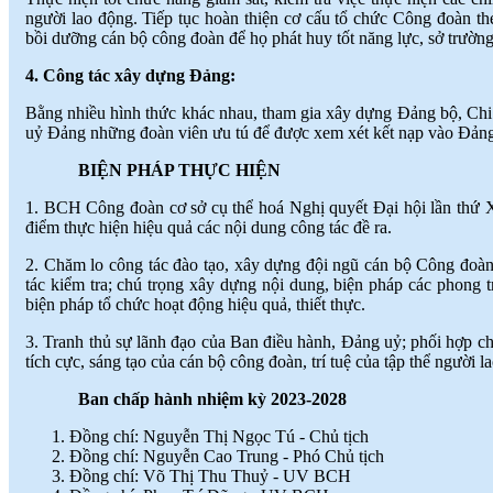
người lao động. Tiếp tục hoàn thiện cơ cấu tổ chức Công đoàn th
bồi dưỡng cán bộ công đoàn để họ phát huy tốt năng lực, sở trường
4. Công tác xây dựng Đảng:
Bằng nhiều hình thức khác nhau, tham gia xây dựng Đảng bộ, Chi 
uỷ Đảng những đoàn viên ưu tú để được xem xét kết nạp vào Đản
BIỆN PHÁP THỰC HIỆN
1. BCH Công đoàn cơ sở cụ thể hoá Nghị quyết Đại hội lần thứ XV
điểm thực hiện hiệu quả các nội dung công tác đề ra.
2. Chăm lo công tác đào tạo, xây dựng đội ngũ cán bộ Công đoàn
tác kiểm tra; chú trọng xây dựng nội dung, biện pháp các phong tr
biện pháp tổ chức hoạt động hiệu quả, thiết thực.
3. Tranh thủ sự lãnh đạo của Ban điều hành, Đảng uỷ; phối hợp c
tích cực, sáng tạo của cán bộ công đoàn, trí tuệ của tập thể người
Ban chấp hành nhiệm kỳ 2023-2028
Đồng chí: Nguyễn Thị Ngọc Tú - Chủ tịch
Đồng chí: Nguyễn Cao Trung - Phó Chủ tịch
Đồng chí: Võ Thị Thu Thuỷ - UV BCH