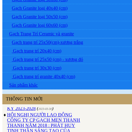
Gạch Granite loại 40x40 (cm)
Gạch Granite loại 50x50 (cm)
Gạch Granite loại 60x60 (cm)
Gạch Trang Trí Ceramic và granite
Gạch trang trí 25x50(cm)-xương trắng
Gạch trang trí 20x40 (cm)
Gạch trang trí 25x50 (cm) - xương đỏ
♦
ĐẠI HỘI ĐỒNG CỔ ĐÔNG
Gạch trang trí 30x30 (cm)
THƯỜNG NIÊN CÔNG TY GẠCH
MEN THANH THANH NĂM
Gạch trang trí granite 40x40 (cm)
2023
(
)
2023-04-24
Sản phẩm khác
♦
ĐẠI HỘI CÔNG ĐOÀN CƠ SỞ
CÔNG TY GẠCH MEN THANH
THANH LẦN THỨ XVI, NHIỆM
THÔNG TIN MỚI
KỲ 2023-2028
(
)
2023-03-30
♦
HỘI NGHỊ NGƯỜI LAO ĐỘNG
CÔNG TY CP GẠCH MEN THANH
THANH NĂM 2018 : PHÁT HUY
TINH THẦN SÁNG TẠO CỦA
NGƯỜI LAO ĐỘNG
(
)