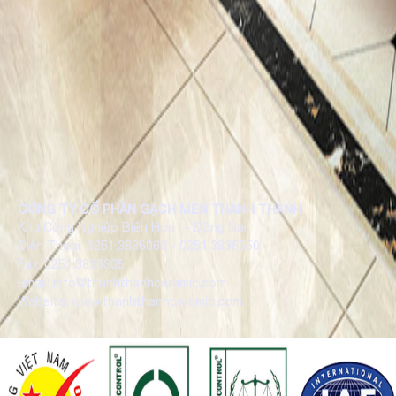
CÔNG TY CỔ PHẦN GẠCH MEN THANH THANH
Khu Công Nghiệp Biên Hòa I - Đồng Nai
Điện Thoại: 0251.3836066 - 0251.3836550
Fax: 0251.3836305
Email: info@thanhthanhceramic.com
Website: www.thanhthanhceramic.com