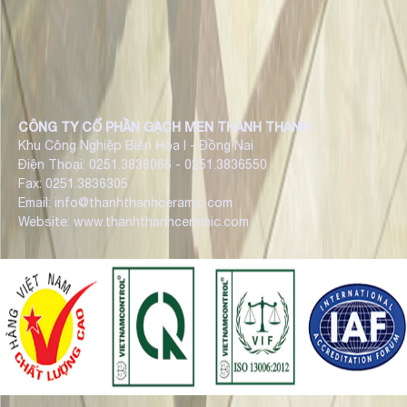
CÔNG TY CỔ PHẦN GẠCH MEN THANH THANH
Khu Công Nghiệp Biên Hòa I - Đồng Nai
Điện Thoại: 0251.3836066 - 0251.3836550
Fax: 0251.3836305
Email: info@thanhthanhceramic.com
Website: www.thanhthanhceramic.com