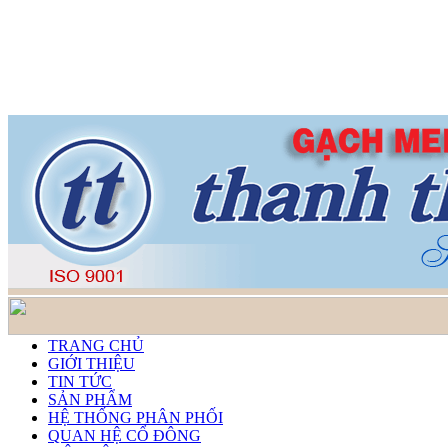
TRANG CHỦ
GIỚI THIỆU
TIN TỨC
SẢN PHẨM
HỆ THỐNG PHÂN PHỐI
QUAN HỆ CỔ ĐÔNG