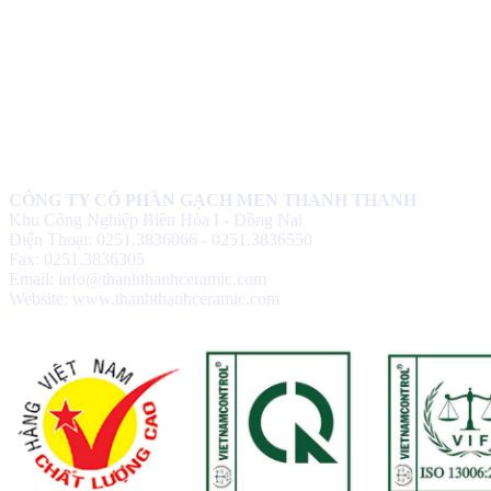
CÔNG TY CỔ PHẦN GẠCH MEN THANH THANH
Khu Công Nghiệp Biên Hòa I - Đồng Nai
Điện Thoại: 0251.3836066 - 0251.3836550
Fax: 0251.3836305
Email: info@thanhthanhceramic.com
Website: www.thanhthanhceramic.com