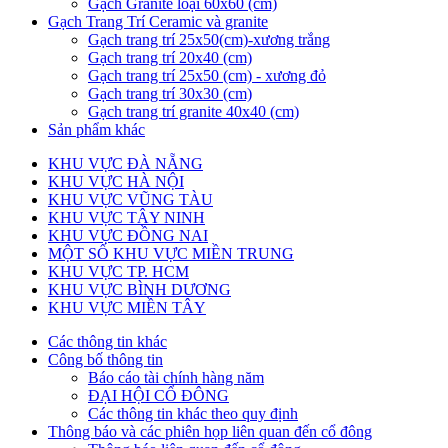
Gạch Granite loại 60x60 (cm)
Gạch Trang Trí Ceramic và granite
Gạch trang trí 25x50(cm)-xương trắng
Gạch trang trí 20x40 (cm)
Gạch trang trí 25x50 (cm) - xương đỏ
Gạch trang trí 30x30 (cm)
Gạch trang trí granite 40x40 (cm)
Sản phẩm khác
KHU VỰC ĐÀ NẴNG
KHU VỰC HÀ NỘI
KHU VỰC VŨNG TÀU
KHU VỰC TÂY NINH
KHU VỰC ĐỒNG NAI
MỘT SỐ KHU VỰC MIỀN TRUNG
KHU VỰC TP. HCM
KHU VỰC BÌNH DƯƠNG
KHU VỰC MIỀN TÂY
Các thông tin khác
Công bố thông tin
Báo cáo tài chính hàng năm
ĐẠI HỘI CỔ ĐÔNG
Các thông tin khác theo quy định
Thông báo và các phiên họp liên quan đến cổ đông