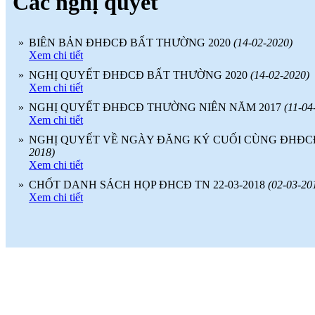
Các nghị quyết
dụng
(
)
2017-09-06
♦
Với nhiều ưu điểm nổi bật, sản phẩm
gạch ốp lát ứng dụng công nghệ nano
»
BIÊN BẢN ĐHĐCĐ BẤT THƯỜNG 2020
(14-02-2020)
sẽ là lựa chọn thích hợp
(
)
Xem chi tiết
2017-09-06
♦
Công nghệ nano là quy trình liên quan
»
NGHỊ QUYẾT ĐHĐCĐ BẤT THƯỜNG 2020
(14-02-2020)
đến việc thiết kế, phân tích, chế tạo
Xem chi tiết
(
)
2017-09-06
»
NGHỊ QUYẾT ĐHĐCĐ THƯỜNG NIÊN NĂM 2017
(11-04
♦
Dòng sản phẩm gạch ốp lát ứng dụng
Xem chi tiết
công nghệ Nano thường có độ bóng
cao
(
)
2017-09-06
»
NGHỊ QUYẾT VỀ NGÀY ĐĂNG KÝ CUỐI CÙNG ĐHĐ
♦
Ứng dụng công nghệ nano trong sản
2018)
xuất gạch men
(
)
Xem chi tiết
2017-09-06
»
CHỐT DANH SÁCH HỌP ĐHCĐ TN 22-03-2018
(02-03-20
Xem chi tiết