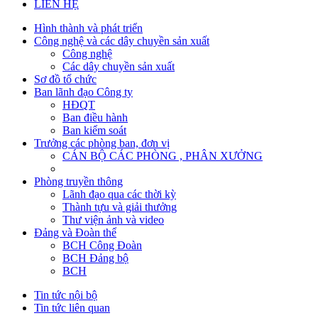
LIÊN HỆ
Hình thành và phát triển
Công nghệ và các dây chuyền sản xuất
Công nghệ
Các dây chuyền sản xuất
Sơ đồ tổ chức
Ban lãnh đạo Công ty
HĐQT
Ban điều hành
Ban kiểm soát
Trưởng các phòng ban, đơn vị
CÁN BỘ CÁC PHÒNG , PHÂN XƯỞNG
Phòng truyền thông
Lãnh đạo qua các thời kỳ
Thành tựu và giải thưởng
Thư viện ảnh và video
Đảng và Đoàn thể
BCH Công Đoàn
BCH Đảng bộ
BCH
Tin tức nội bộ
Tin tức liên quan