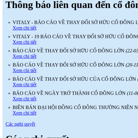
Thông báo liên quan đến cổ đô
TINH THẦN SÁNG TẠO CỦA
NGƯỜI LAO ĐỘNG
(
)
2018-07-05
♦
GẠCH MEN THANH THANH TỔ
CHỨC THÀNH CÔNG ĐHĐCĐ
»
VITALY - BÁO CÁO VỀ THAY ĐỔI SỞ HỮU CỔ ĐÔNG
THƯỜNG NIÊN NĂM 2018
(
)
2018-05-21
Xem chi tiết
♦
GẠCH MEN THANH THANH TỔ
»
VITALY - 19 BÁO CÁO VỀ THAY ĐỔI SỞ HỮU CỔ ĐÔ
CHỨC HỘI NGHỊ TỔNG KẾT
Xem chi tiết
TÌNH HÌNH SXKD NĂM 2017 VÀ
TRIỂN KHAI HOẠT ĐỘNG SXKD
»
BÁO CÁO VỀ THAY ĐỔI SỞ HỮU CỔ ĐÔNG LỚN
(22-0
NĂM 2018
(
)
Xem chi tiết
2018-01-17
♦
CÔNG ĐOÀN CÔNG TY GẠCH
»
BÁO CÁO VỀ THAY ĐỔI SỞ HỮU CỔ ĐÔNG LỚN
(20-1
MEN THANH THANH TỔ CHỨC
Xem chi tiết
THÀNH CÔNG ĐẠI HỘI NHIỆM
KỲ XV (2017 - 2022)
(
)
»
BÁO CÁO VỀ THAY ĐỔI SỞ HỮU CỦA CỔ ĐÔNG LỚN
2017-10-04
Xem chi tiết
♦
GẠCH MEN THANH THANH TỔ
CHỨC HỘI THAO MỪNG NGÀY
»
BÁO CÁO VỀ NGÀY TRỞ THÀNH CỔ ĐÔNG LỚN
(11-0
CÁCH MẠNG THÁNG 8 VÀ
Xem chi tiết
QUỐC KHÁNH 2/9.
(
)
2017-10-02
»
BIÊN BẢN ĐẠI HỘI ĐỒNG CỔ ĐÔNG THƯỜNG NIÊN N
♦
GẠCH MEN THANH THANH TỔ
Xem chi tiết
CHỨC THÀNH CÔNG HỘI NGHỊ
ĐẠI BIỂU NGƯỜI LAO ĐỘNG
Các nghị quyết
NĂM 2017
(
)
2017-10-02
♦
Sử dụng vật liệu thân thiện với môi
trường và an toàn cho người sử