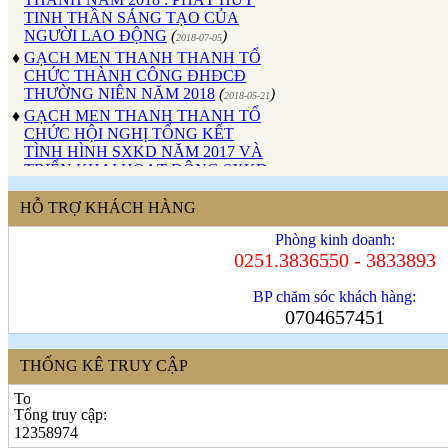
TINH THẦN SÁNG TẠO CỦA
NGƯỜI LAO ĐỘNG
(
)
2018-07-05
♦
GẠCH MEN THANH THANH TỔ
CHỨC THÀNH CÔNG ĐHĐCĐ
THƯỜNG NIÊN NĂM 2018
(
)
2018-05-21
♦
GẠCH MEN THANH THANH TỔ
CHỨC HỘI NGHỊ TỔNG KẾT
TÌNH HÌNH SXKD NĂM 2017 VÀ
TRIỂN KHAI HOẠT ĐỘNG SXKD
NĂM 2018
(
)
2018-01-17
♦
CÔNG ĐOÀN CÔNG TY GẠCH
HỖ TRỢ KHÁCH HÀNG
MEN THANH THANH TỔ CHỨC
THÀNH CÔNG ĐẠI HỘI NHIỆM
Phòng kinh doanh:
KỲ XV (2017 - 2022)
(
)
2017-10-04
0251.3836550 - 3833893
♦
GẠCH MEN THANH THANH TỔ
CHỨC HỘI THAO MỪNG NGÀY
BP chăm sóc khách hàng:
CÁCH MẠNG THÁNG 8 VÀ
0704657451
QUỐC KHÁNH 2/9.
(
)
2017-10-02
♦
GẠCH MEN THANH THANH TỔ
THỐNG KÊ TRUY CẬP
CHỨC THÀNH CÔNG HỘI NGHỊ
ĐẠI BIỂU NGƯỜI LAO ĐỘNG
NĂM 2017
(
)
2017-10-02
Tổng truy cập:
♦
Sử dụng vật liệu thân thiện với môi
12358974
trường và an toàn cho người sử