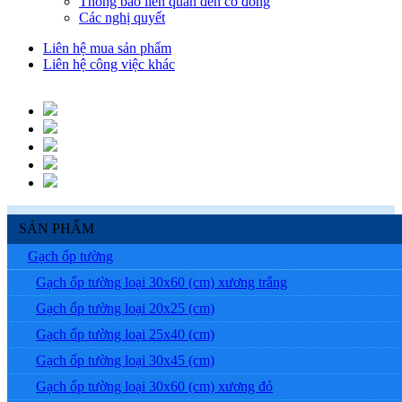
Thông báo liên quan đến cổ đông
Các nghị quyết
Liên hệ mua sản phẩm
Liên hệ công việc khác
SẢN PHẨM
Gạch ốp tường
Gạch ốp tường loại 30x60 (cm) xương trắng
Gạch ốp tường loại 20x25 (cm)
Gạch ốp tường loại 25x40 (cm)
Gạch ốp tường loại 30x45 (cm)
Gạch ốp tường loại 30x60 (cm) xương đỏ