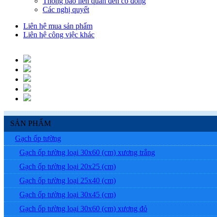
Thông báo liên quan đến cổ đông
Các nghị quyết
Liên hệ mua sản phẩm
Liên hệ công việc khác
SẢN PHẨM
Gạch ốp tường
Gạch ốp tường loại 30x60 (cm) xương trắng
Gạch ốp tường loại 20x25 (cm)
Gạch ốp tường loại 25x40 (cm)
Gạch ốp tường loại 30x45 (cm)
Gạch ốp tường loại 30x60 (cm) xương đỏ