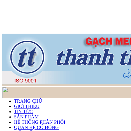
TRANG CHỦ
GIỚI THIỆU
TIN TỨC
SẢN PHẨM
HỆ THỐNG PHÂN PHỐI
QUAN HỆ CỔ ĐÔNG