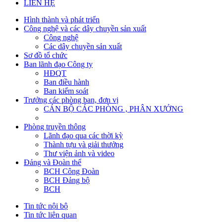
LIÊN HỆ
Hình thành và phát triển
Công nghệ và các dây chuyền sản xuất
Công nghệ
Các dây chuyền sản xuất
Sơ đồ tổ chức
Ban lãnh đạo Công ty
HĐQT
Ban điều hành
Ban kiểm soát
Trưởng các phòng ban, đơn vị
CÁN BỘ CÁC PHÒNG , PHÂN XƯỞNG
Phòng truyền thông
Lãnh đạo qua các thời kỳ
Thành tựu và giải thưởng
Thư viện ảnh và video
Đảng và Đoàn thể
BCH Công Đoàn
BCH Đảng bộ
BCH
Tin tức nội bộ
Tin tức liên quan