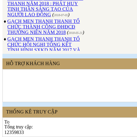
TINH THẦN SÁNG TẠO CỦA
NGƯỜI LAO ĐỘNG
(
)
2018-07-05
♦
GẠCH MEN THANH THANH TỔ
CHỨC THÀNH CÔNG ĐHĐCĐ
THƯỜNG NIÊN NĂM 2018
(
)
2018-05-21
♦
GẠCH MEN THANH THANH TỔ
CHỨC HỘI NGHỊ TỔNG KẾT
TÌNH HÌNH SXKD NĂM 2017 VÀ
TRIỂN KHAI HOẠT ĐỘNG SXKD
NĂM 2018
(
)
2018-01-17
♦
CÔNG ĐOÀN CÔNG TY GẠCH
HỖ TRỢ KHÁCH HÀNG
MEN THANH THANH TỔ CHỨC
THÀNH CÔNG ĐẠI HỘI NHIỆM
KỲ XV (2017 - 2022)
(
)
2017-10-04
♦
GẠCH MEN THANH THANH TỔ
CHỨC HỘI THAO MỪNG NGÀY
CÁCH MẠNG THÁNG 8 VÀ
QUỐC KHÁNH 2/9.
(
)
2017-10-02
♦
GẠCH MEN THANH THANH TỔ
THỐNG KÊ TRUY CẬP
CHỨC THÀNH CÔNG HỘI NGHỊ
ĐẠI BIỂU NGƯỜI LAO ĐỘNG
NĂM 2017
(
)
Tổng truy cập:
2017-10-02
12359833
♦
Sử dụng vật liệu thân thiện với môi