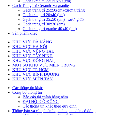
Gạch Granite loại 60x60 (cm)
Gạch Trang Trí Ceramic và granite
Gạch trang trí 25x50(cm)-xương trắng
Gạch trang trí 20x40 (cm)
Gạch trang trí 25x50 (cm) - xương đỏ
Gạch trang trí 30x30 (cm)
Gạch trang trí granite 40x40 (cm)
Sản phẩm khác
KHU VỰC ĐÀ NẴNG
KHU VỰC HÀ NỘI
KHU VỰC VŨNG TÀU
KHU VỰC TÂY NINH
KHU VỰC ĐỒNG NAI
MỘT SỐ KHU VỰC MIỀN TRUNG
KHU VỰC TP. HCM
KHU VỰC BÌNH DƯƠNG
KHU VỰC MIỀN TÂY
Các thông tin khác
Công bố thông tin
Báo cáo tài chính hàng năm
ĐẠI HỘI CỔ ĐÔNG
Các thông tin khác theo quy định
Thông báo và các phiên họp liên quan đến cổ đông