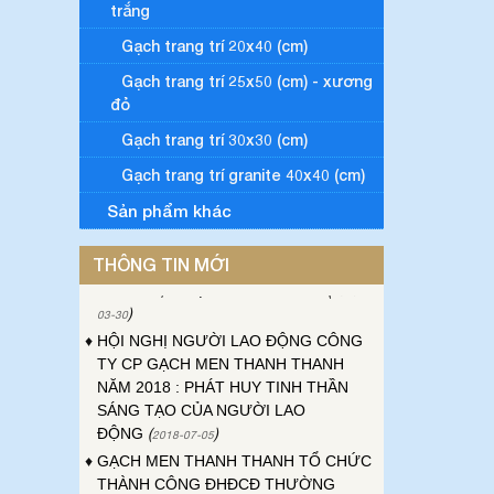
trắng
Gạch trang trí 20x40 (cm)
Gạch trang trí 25x50 (cm) - xương
đỏ
Gạch trang trí 30x30 (cm)
♦
ĐẠI HỘI ĐỒNG CỔ ĐÔNG THƯỜNG
NIÊN CÔNG TY GẠCH MEN THANH
Gạch trang trí granite 40x40 (cm)
THANH NĂM 2023
(
)
2023-04-24
Sản phẩm khác
♦
ĐẠI HỘI CÔNG ĐOÀN CƠ SỞ CÔNG
TY GẠCH MEN THANH THANH LẦN
THÔNG TIN MỚI
THỨ XVI, NHIỆM KỲ 2023-2028
(
2023-
)
03-30
♦
HỘI NGHỊ NGƯỜI LAO ĐỘNG CÔNG
TY CP GẠCH MEN THANH THANH
NĂM 2018 : PHÁT HUY TINH THẦN
SÁNG TẠO CỦA NGƯỜI LAO
ĐỘNG
(
)
2018-07-05
♦
GẠCH MEN THANH THANH TỔ CHỨC
THÀNH CÔNG ĐHĐCĐ THƯỜNG
NIÊN NĂM 2018
(
)
2018-05-21