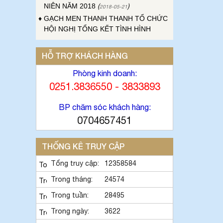
♦
GẠCH MEN THANH THANH TỔ CHỨC
HỘI NGHỊ TỔNG KẾT TÌNH HÌNH
SXKD NĂM 2017 VÀ TRIỂN KHAI
HOẠT ĐỘNG SXKD NĂM 2018
(
2018-01-
)
17
HỖ TRỢ KHÁCH HÀNG
♦
CÔNG ĐOÀN CÔNG TY GẠCH MEN
Phòng kinh doanh:
THANH THANH TỔ CHỨC THÀNH
0251.3836550 - 3833893
CÔNG ĐẠI HỘI NHIỆM KỲ XV (2017 -
2022)
(
)
2017-10-04
BP chăm sóc khách hàng:
♦
GẠCH MEN THANH THANH TỔ CHỨC
HỘI THAO MỪNG NGÀY CÁCH MẠNG
0704657451
THÁNG 8 VÀ QUỐC KHÁNH 2/9.
(
2017-
)
10-02
THỐNG KÊ TRUY CẬP
♦
GẠCH MEN THANH THANH TỔ CHỨC
THÀNH CÔNG HỘI NGHỊ ĐẠI BIỂU
Tổng truy cập:
12358584
NGƯỜI LAO ĐỘNG NĂM 2017
(
2017-10-
Trong tháng:
24574
)
02
Trong tuần:
28495
♦
Sử dụng vật liệu thân thiện với môi
trường và an toàn cho người sử
Trong ngày:
3622
dụng
(
)
2017-09-06