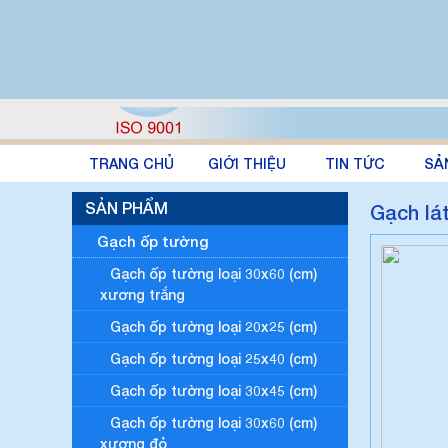
TRANG CHỦ
GIỚI THIỆU
TIN TỨC
SẢ
SẢN PHẨM
Gạch lá
Gạch ốp tường
Gạch ốp tường loại 30x60 (cm)
xương trắng
Gạch ốp tường loại 20x25 (cm)
Gạch ốp tường loại 25x40 (cm)
Gạch ốp tường loại 30x45 (cm)
Gạch ốp tường loại 30x60 (cm)
xương đỏ