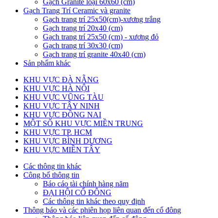
Gạch Granite loại 60x60 (cm)
Gạch Trang Trí Ceramic và granite
Gạch trang trí 25x50(cm)-xương trắng
Gạch trang trí 20x40 (cm)
Gạch trang trí 25x50 (cm) - xương đỏ
Gạch trang trí 30x30 (cm)
Gạch trang trí granite 40x40 (cm)
Sản phẩm khác
KHU VỰC ĐÀ NẴNG
KHU VỰC HÀ NỘI
KHU VỰC VŨNG TÀU
KHU VỰC TÂY NINH
KHU VỰC ĐỒNG NAI
MỘT SỐ KHU VỰC MIỀN TRUNG
KHU VỰC TP. HCM
KHU VỰC BÌNH DƯƠNG
KHU VỰC MIỀN TÂY
Các thông tin khác
Công bố thông tin
Báo cáo tài chính hàng năm
ĐẠI HỘI CỔ ĐÔNG
Các thông tin khác theo quy định
Thông báo và các phiên họp liên quan đến cổ đông