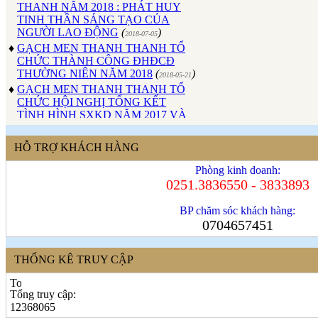
TINH THẦN SÁNG TẠO CỦA
NGƯỜI LAO ĐỘNG
(
)
2018-07-05
♦
GẠCH MEN THANH THANH TỔ
CHỨC THÀNH CÔNG ĐHĐCĐ
THƯỜNG NIÊN NĂM 2018
(
)
2018-05-21
♦
GẠCH MEN THANH THANH TỔ
CHỨC HỘI NGHỊ TỔNG KẾT
TÌNH HÌNH SXKD NĂM 2017 VÀ
TRIỂN KHAI HOẠT ĐỘNG SXKD
NĂM 2018
(
)
2018-01-17
♦
CÔNG ĐOÀN CÔNG TY GẠCH
HỖ TRỢ KHÁCH HÀNG
MEN THANH THANH TỔ CHỨC
Phòng kinh doanh:
THÀNH CÔNG ĐẠI HỘI NHIỆM
0251.3836550 - 3833893
KỲ XV (2017 - 2022)
(
)
2017-10-04
♦
GẠCH MEN THANH THANH TỔ
BP chăm sóc khách hàng:
CHỨC HỘI THAO MỪNG NGÀY
0704657451
CÁCH MẠNG THÁNG 8 VÀ
QUỐC KHÁNH 2/9.
(
)
2017-10-02
♦
GẠCH MEN THANH THANH TỔ
THỐNG KÊ TRUY CẬP
CHỨC THÀNH CÔNG HỘI NGHỊ
ĐẠI BIỂU NGƯỜI LAO ĐỘNG
NĂM 2017
(
)
Tổng truy cập:
2017-10-02
12368065
♦
Sử dụng vật liệu thân thiện với môi