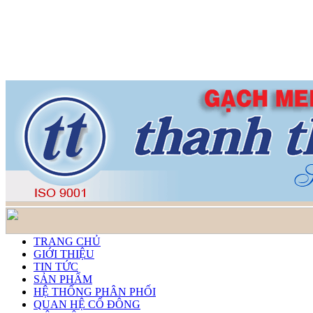
TRANG CHỦ
GIỚI THIỆU
TIN TỨC
SẢN PHẨM
HỆ THỐNG PHÂN PHỐI
QUAN HỆ CỔ ĐÔNG