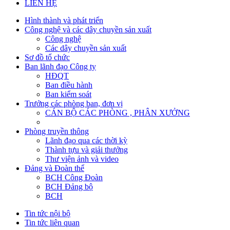
LIÊN HỆ
Hình thành và phát triển
Công nghệ và các dây chuyền sản xuất
Công nghệ
Các dây chuyền sản xuất
Sơ đồ tổ chức
Ban lãnh đạo Công ty
HĐQT
Ban điều hành
Ban kiểm soát
Trưởng các phòng ban, đơn vị
CÁN BỘ CÁC PHÒNG , PHÂN XƯỞNG
Phòng truyền thông
Lãnh đạo qua các thời kỳ
Thành tựu và giải thưởng
Thư viện ảnh và video
Đảng và Đoàn thể
BCH Công Đoàn
BCH Đảng bộ
BCH
Tin tức nội bộ
Tin tức liên quan