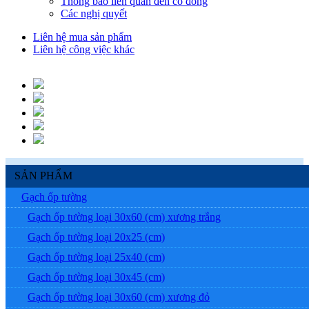
Thông báo liên quan đến cổ đông
Các nghị quyết
Liên hệ mua sản phẩm
Liên hệ công việc khác
SẢN PHẨM
Gạch ốp tường
Gạch ốp tường loại 30x60 (cm) xương trắng
Gạch ốp tường loại 20x25 (cm)
Gạch ốp tường loại 25x40 (cm)
Gạch ốp tường loại 30x45 (cm)
Gạch ốp tường loại 30x60 (cm) xương đỏ