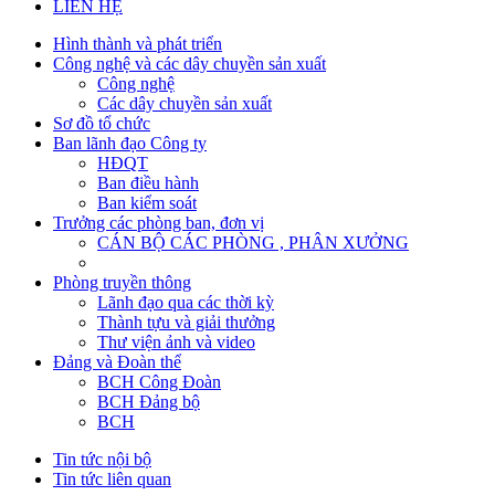
LIÊN HỆ
Hình thành và phát triển
Công nghệ và các dây chuyền sản xuất
Công nghệ
Các dây chuyền sản xuất
Sơ đồ tổ chức
Ban lãnh đạo Công ty
HĐQT
Ban điều hành
Ban kiểm soát
Trưởng các phòng ban, đơn vị
CÁN BỘ CÁC PHÒNG , PHÂN XƯỞNG
Phòng truyền thông
Lãnh đạo qua các thời kỳ
Thành tựu và giải thưởng
Thư viện ảnh và video
Đảng và Đoàn thể
BCH Công Đoàn
BCH Đảng bộ
BCH
Tin tức nội bộ
Tin tức liên quan