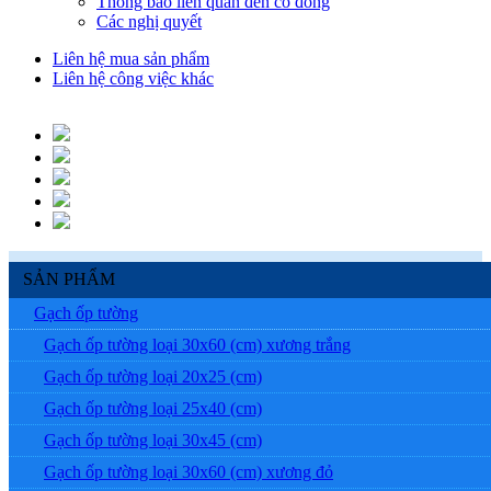
Thông báo liên quan đến cổ đông
Các nghị quyết
Liên hệ mua sản phẩm
Liên hệ công việc khác
SẢN PHẨM
Gạch ốp tường
Gạch ốp tường loại 30x60 (cm) xương trắng
Gạch ốp tường loại 20x25 (cm)
Gạch ốp tường loại 25x40 (cm)
Gạch ốp tường loại 30x45 (cm)
Gạch ốp tường loại 30x60 (cm) xương đỏ