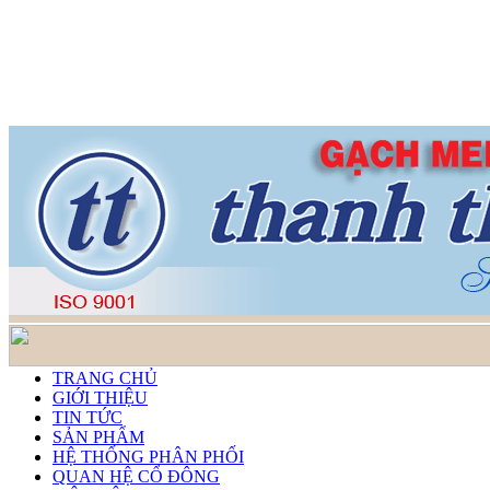
TRANG CHỦ
GIỚI THIỆU
TIN TỨC
SẢN PHẨM
HỆ THỐNG PHÂN PHỐI
QUAN HỆ CỔ ĐÔNG