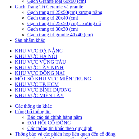
Gạch Granite loại 60x60 (cm)
Gạch Trang Trí Ceramic và granite
Gạch trang trí 25x50(cm)-xương trắng
Gạch trang trí 20x40 (cm)
Gạch trang trí 25x50 (cm) - xương đỏ
Gạch trang trí 30x30 (cm)
Gạch trang trí granite 40x40 (cm)
Sản phẩm khác
KHU VỰC ĐÀ NẴNG
KHU VỰC HÀ NỘI
KHU VỰC VŨNG TÀU
KHU VỰC TÂY NINH
KHU VỰC ĐỒNG NAI
MỘT SỐ KHU VỰC MIỀN TRUNG
KHU VỰC TP. HCM
KHU VỰC BÌNH DƯƠNG
KHU VỰC MIỀN TÂY
Các thông tin khác
Công bố thông tin
Báo cáo tài chính hàng năm
ĐẠI HỘI CỔ ĐÔNG
Các thông tin khác theo quy định
Thông báo và các phiên họp liên quan đến cổ đông