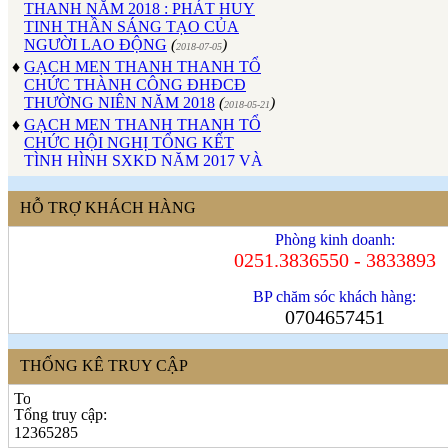
TINH THẦN SÁNG TẠO CỦA
NGƯỜI LAO ĐỘNG
(
)
2018-07-05
♦
GẠCH MEN THANH THANH TỔ
CHỨC THÀNH CÔNG ĐHĐCĐ
THƯỜNG NIÊN NĂM 2018
(
)
2018-05-21
♦
GẠCH MEN THANH THANH TỔ
CHỨC HỘI NGHỊ TỔNG KẾT
TÌNH HÌNH SXKD NĂM 2017 VÀ
TRIỂN KHAI HOẠT ĐỘNG SXKD
NĂM 2018
(
)
2018-01-17
♦
CÔNG ĐOÀN CÔNG TY GẠCH
HỖ TRỢ KHÁCH HÀNG
MEN THANH THANH TỔ CHỨC
Phòng kinh doanh:
THÀNH CÔNG ĐẠI HỘI NHIỆM
0251.3836550 - 3833893
KỲ XV (2017 - 2022)
(
)
2017-10-04
♦
GẠCH MEN THANH THANH TỔ
BP chăm sóc khách hàng:
CHỨC HỘI THAO MỪNG NGÀY
0704657451
CÁCH MẠNG THÁNG 8 VÀ
QUỐC KHÁNH 2/9.
(
)
2017-10-02
♦
GẠCH MEN THANH THANH TỔ
THỐNG KÊ TRUY CẬP
CHỨC THÀNH CÔNG HỘI NGHỊ
ĐẠI BIỂU NGƯỜI LAO ĐỘNG
NĂM 2017
(
)
Tổng truy cập:
2017-10-02
12365285
♦
Sử dụng vật liệu thân thiện với môi