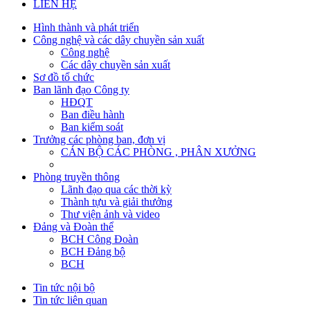
LIÊN HỆ
Hình thành và phát triển
Công nghệ và các dây chuyền sản xuất
Công nghệ
Các dây chuyền sản xuất
Sơ đồ tổ chức
Ban lãnh đạo Công ty
HĐQT
Ban điều hành
Ban kiểm soát
Trưởng các phòng ban, đơn vị
CÁN BỘ CÁC PHÒNG , PHÂN XƯỞNG
Phòng truyền thông
Lãnh đạo qua các thời kỳ
Thành tựu và giải thưởng
Thư viện ảnh và video
Đảng và Đoàn thể
BCH Công Đoàn
BCH Đảng bộ
BCH
Tin tức nội bộ
Tin tức liên quan