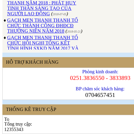
TINH THẦN SÁNG TẠO CỦA
NGƯỜI LAO ĐỘNG
(
)
2018-07-05
♦
GẠCH MEN THANH THANH TỔ
CHỨC THÀNH CÔNG ĐHĐCĐ
THƯỜNG NIÊN NĂM 2018
(
)
2018-05-21
♦
GẠCH MEN THANH THANH TỔ
CHỨC HỘI NGHỊ TỔNG KẾT
TÌNH HÌNH SXKD NĂM 2017 VÀ
TRIỂN KHAI HOẠT ĐỘNG SXKD
NĂM 2018
(
)
2018-01-17
♦
CÔNG ĐOÀN CÔNG TY GẠCH
HỖ TRỢ KHÁCH HÀNG
MEN THANH THANH TỔ CHỨC
Phòng kinh doanh:
THÀNH CÔNG ĐẠI HỘI NHIỆM
0251.3836550 - 3833893
KỲ XV (2017 - 2022)
(
)
2017-10-04
♦
GẠCH MEN THANH THANH TỔ
BP chăm sóc khách hàng:
CHỨC HỘI THAO MỪNG NGÀY
0704657451
CÁCH MẠNG THÁNG 8 VÀ
QUỐC KHÁNH 2/9.
(
)
2017-10-02
♦
GẠCH MEN THANH THANH TỔ
THỐNG KÊ TRUY CẬP
CHỨC THÀNH CÔNG HỘI NGHỊ
ĐẠI BIỂU NGƯỜI LAO ĐỘNG
NĂM 2017
(
)
Tổng truy cập:
2017-10-02
12355343
♦
Sử dụng vật liệu thân thiện với môi