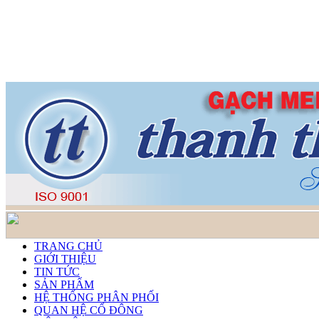
TRANG CHỦ
GIỚI THIỆU
TIN TỨC
SẢN PHẨM
HỆ THỐNG PHÂN PHỐI
QUAN HỆ CỔ ĐÔNG