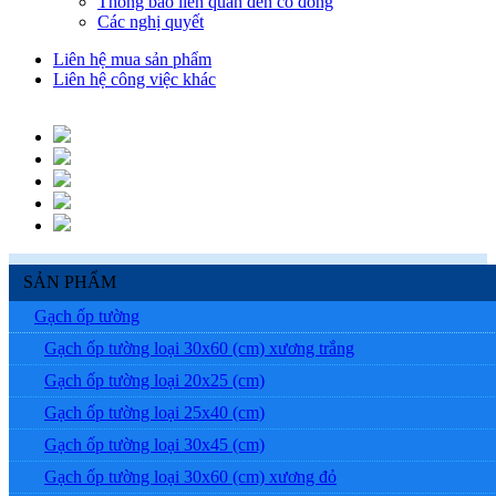
Thông báo liên quan đến cổ đông
Các nghị quyết
Liên hệ mua sản phẩm
Liên hệ công việc khác
SẢN PHẨM
Gạch ốp tường
Gạch ốp tường loại 30x60 (cm) xương trắng
Gạch ốp tường loại 20x25 (cm)
Gạch ốp tường loại 25x40 (cm)
Gạch ốp tường loại 30x45 (cm)
Gạch ốp tường loại 30x60 (cm) xương đỏ