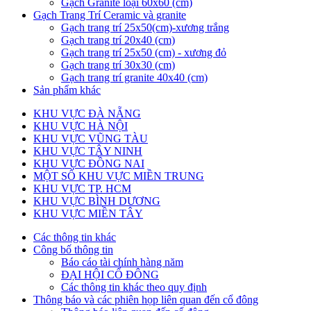
Gạch Granite loại 60x60 (cm)
Gạch Trang Trí Ceramic và granite
Gạch trang trí 25x50(cm)-xương trắng
Gạch trang trí 20x40 (cm)
Gạch trang trí 25x50 (cm) - xương đỏ
Gạch trang trí 30x30 (cm)
Gạch trang trí granite 40x40 (cm)
Sản phẩm khác
KHU VỰC ĐÀ NẴNG
KHU VỰC HÀ NỘI
KHU VỰC VŨNG TÀU
KHU VỰC TÂY NINH
KHU VỰC ĐỒNG NAI
MỘT SỐ KHU VỰC MIỀN TRUNG
KHU VỰC TP. HCM
KHU VỰC BÌNH DƯƠNG
KHU VỰC MIỀN TÂY
Các thông tin khác
Công bố thông tin
Báo cáo tài chính hàng năm
ĐẠI HỘI CỔ ĐÔNG
Các thông tin khác theo quy định
Thông báo và các phiên họp liên quan đến cổ đông