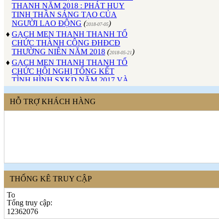
TINH THẦN SÁNG TẠO CỦA
NGƯỜI LAO ĐỘNG
(
)
2018-07-05
♦
GẠCH MEN THANH THANH TỔ
CHỨC THÀNH CÔNG ĐHĐCĐ
THƯỜNG NIÊN NĂM 2018
(
)
2018-05-21
♦
GẠCH MEN THANH THANH TỔ
CHỨC HỘI NGHỊ TỔNG KẾT
TÌNH HÌNH SXKD NĂM 2017 VÀ
TRIỂN KHAI HOẠT ĐỘNG SXKD
NĂM 2018
(
)
2018-01-17
♦
CÔNG ĐOÀN CÔNG TY GẠCH
HỖ TRỢ KHÁCH HÀNG
MEN THANH THANH TỔ CHỨC
THÀNH CÔNG ĐẠI HỘI NHIỆM
KỲ XV (2017 - 2022)
(
)
2017-10-04
♦
GẠCH MEN THANH THANH TỔ
CHỨC HỘI THAO MỪNG NGÀY
CÁCH MẠNG THÁNG 8 VÀ
QUỐC KHÁNH 2/9.
(
)
2017-10-02
♦
GẠCH MEN THANH THANH TỔ
THỐNG KÊ TRUY CẬP
CHỨC THÀNH CÔNG HỘI NGHỊ
ĐẠI BIỂU NGƯỜI LAO ĐỘNG
NĂM 2017
(
)
Tổng truy cập:
2017-10-02
♦
12362076
Sử dụng vật liệu thân thiện với môi