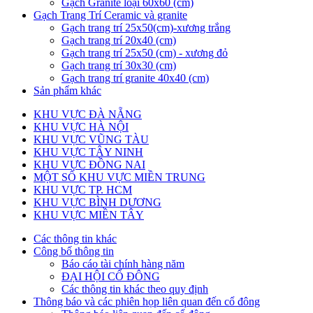
Gạch Granite loại 60x60 (cm)
Gạch Trang Trí Ceramic và granite
Gạch trang trí 25x50(cm)-xương trắng
Gạch trang trí 20x40 (cm)
Gạch trang trí 25x50 (cm) - xương đỏ
Gạch trang trí 30x30 (cm)
Gạch trang trí granite 40x40 (cm)
Sản phẩm khác
KHU VỰC ĐÀ NẴNG
KHU VỰC HÀ NỘI
KHU VỰC VŨNG TÀU
KHU VỰC TÂY NINH
KHU VỰC ĐỒNG NAI
MỘT SỐ KHU VỰC MIỀN TRUNG
KHU VỰC TP. HCM
KHU VỰC BÌNH DƯƠNG
KHU VỰC MIỀN TÂY
Các thông tin khác
Công bố thông tin
Báo cáo tài chính hàng năm
ĐẠI HỘI CỔ ĐÔNG
Các thông tin khác theo quy định
Thông báo và các phiên họp liên quan đến cổ đông