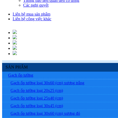
Thông báo liên quan đến cổ đông
Các nghị quyết
Liên hệ mua sản phẩm
Liên hệ công việc khác
SẢN PHẨM
Gạch ốp tường
Gạch ốp tường loại 30x60 (cm) xương trắng
Gạch ốp tường loại 20x25 (cm)
Gạch ốp tường loại 25x40 (cm)
Gạch ốp tường loại 30x45 (cm)
Gạch ốp tường loại 30x60 (cm) xương đỏ