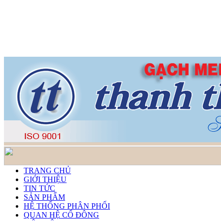
TRANG CHỦ
GIỚI THIỆU
TIN TỨC
SẢN PHẨM
HỆ THỐNG PHÂN PHỐI
QUAN HỆ CỔ ĐÔNG