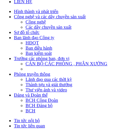
LIÊN HỆ
Hình thành và phát triển
Công nghệ và các dây chuyền sản xuất
Công nghệ
Các dây chuyền sản xuất
Sơ đồ tổ chức
Ban lãnh đạo Công ty
HĐQT
Ban điều hành
Ban kiểm soát
Trưởng các phòng ban, đơn vị
CÁN BỘ CÁC PHÒNG , PHÂN XƯỞNG
Phòng truyền thông
Lãnh đạo qua các thời kỳ
Thành tựu và giải thưởng
Thư viện ảnh và video
Đảng và Đoàn thể
BCH Công Đoàn
BCH Đảng bộ
BCH
Tin tức nội bộ
Tin tức liên quan