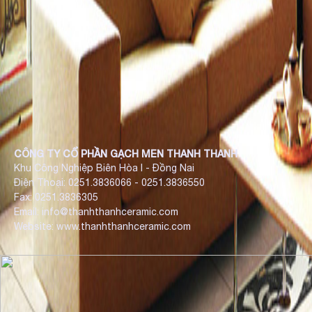
CÔNG TY CỔ PHẦN GẠCH MEN THANH THANH
Khu Công Nghiệp Biên Hòa I - Đồng Nai
Điện Thoại: 0251.3836066 - 0251.3836550
Fax: 0251.3836305
Email: info@thanhthanhceramic.com
Website: www.thanhthanhceramic.com