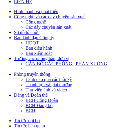
LIÊN HỆ
Hình thành và phát triển
Công nghệ và các dây chuyền sản xuất
Công nghệ
Các dây chuyền sản xuất
Sơ đồ tổ chức
Ban lãnh đạo Công ty
HĐQT
Ban điều hành
Ban kiểm soát
Trưởng các phòng ban, đơn vị
CÁN BỘ CÁC PHÒNG , PHÂN XƯỞNG
Phòng truyền thông
Lãnh đạo qua các thời kỳ
Thành tựu và giải thưởng
Thư viện ảnh và video
Đảng và Đoàn thể
BCH Công Đoàn
BCH Đảng bộ
BCH
Tin tức nội bộ
Tin tức liên quan