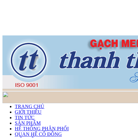
TRANG CHỦ
GIỚI THIỆU
TIN TỨC
SẢN PHẨM
HỆ THỐNG PHÂN PHỐI
QUAN HỆ CỔ ĐÔNG