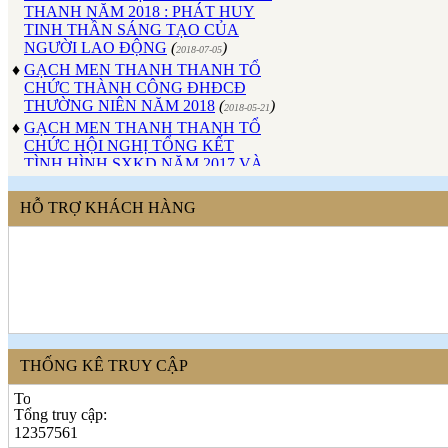
TINH THẦN SÁNG TẠO CỦA
NGƯỜI LAO ĐỘNG
(
)
2018-07-05
♦
GẠCH MEN THANH THANH TỔ
CHỨC THÀNH CÔNG ĐHĐCĐ
THƯỜNG NIÊN NĂM 2018
(
)
2018-05-21
♦
GẠCH MEN THANH THANH TỔ
CHỨC HỘI NGHỊ TỔNG KẾT
TÌNH HÌNH SXKD NĂM 2017 VÀ
TRIỂN KHAI HOẠT ĐỘNG SXKD
NĂM 2018
(
)
2018-01-17
♦
CÔNG ĐOÀN CÔNG TY GẠCH
HỖ TRỢ KHÁCH HÀNG
MEN THANH THANH TỔ CHỨC
THÀNH CÔNG ĐẠI HỘI NHIỆM
KỲ XV (2017 - 2022)
(
)
2017-10-04
♦
GẠCH MEN THANH THANH TỔ
CHỨC HỘI THAO MỪNG NGÀY
CÁCH MẠNG THÁNG 8 VÀ
QUỐC KHÁNH 2/9.
(
)
2017-10-02
♦
GẠCH MEN THANH THANH TỔ
THỐNG KÊ TRUY CẬP
CHỨC THÀNH CÔNG HỘI NGHỊ
ĐẠI BIỂU NGƯỜI LAO ĐỘNG
NĂM 2017
(
)
Tổng truy cập:
2017-10-02
♦
12357561
Sử dụng vật liệu thân thiện với môi