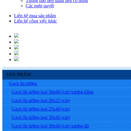
Thông báo liên quan đến cổ đông
Các nghị quyết
Liên hệ mua sản phẩm
Liên hệ công việc khác
SẢN PHẨM
Gạch ốp tường
Gạch ốp tường loại 30x60 (cm) xương trắng
Gạch ốp tường loại 20x25 (cm)
Gạch ốp tường loại 25x40 (cm)
Gạch ốp tường loại 30x45 (cm)
Gạch ốp tường loại 30x60 (cm) xương đỏ