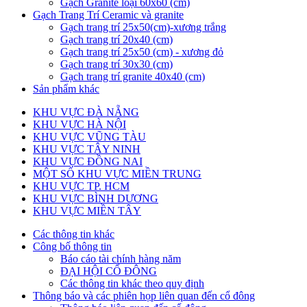
Gạch Granite loại 60x60 (cm)
Gạch Trang Trí Ceramic và granite
Gạch trang trí 25x50(cm)-xương trắng
Gạch trang trí 20x40 (cm)
Gạch trang trí 25x50 (cm) - xương đỏ
Gạch trang trí 30x30 (cm)
Gạch trang trí granite 40x40 (cm)
Sản phẩm khác
KHU VỰC ĐÀ NẴNG
KHU VỰC HÀ NỘI
KHU VỰC VŨNG TÀU
KHU VỰC TÂY NINH
KHU VỰC ĐỒNG NAI
MỘT SỐ KHU VỰC MIỀN TRUNG
KHU VỰC TP. HCM
KHU VỰC BÌNH DƯƠNG
KHU VỰC MIỀN TÂY
Các thông tin khác
Công bố thông tin
Báo cáo tài chính hàng năm
ĐẠI HỘI CỔ ĐÔNG
Các thông tin khác theo quy định
Thông báo và các phiên họp liên quan đến cổ đông