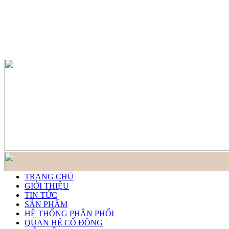
TRANG CHỦ
GIỚI THIỆU
TIN TỨC
SẢN PHẨM
HỆ THỐNG PHÂN PHỐI
QUAN HỆ CỔ ĐÔNG