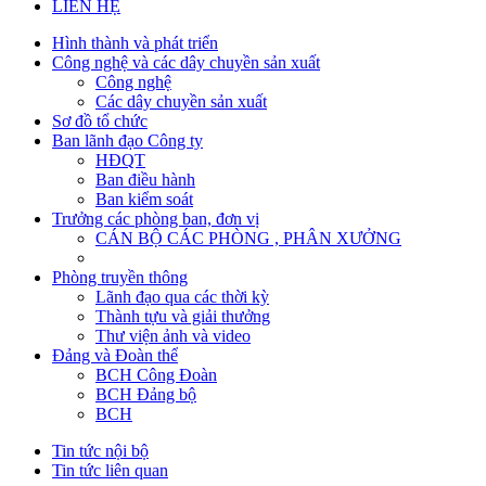
LIÊN HỆ
Hình thành và phát triển
Công nghệ và các dây chuyền sản xuất
Công nghệ
Các dây chuyền sản xuất
Sơ đồ tổ chức
Ban lãnh đạo Công ty
HĐQT
Ban điều hành
Ban kiểm soát
Trưởng các phòng ban, đơn vị
CÁN BỘ CÁC PHÒNG , PHÂN XƯỞNG
Phòng truyền thông
Lãnh đạo qua các thời kỳ
Thành tựu và giải thưởng
Thư viện ảnh và video
Đảng và Đoàn thể
BCH Công Đoàn
BCH Đảng bộ
BCH
Tin tức nội bộ
Tin tức liên quan