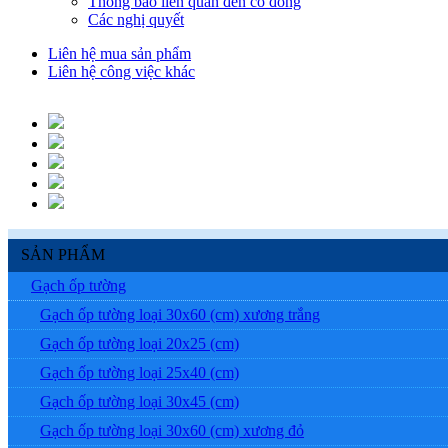
Thông báo liên quan đến cổ đông
Các nghị quyết
Liên hệ mua sản phẩm
Liên hệ công việc khác
SẢN PHẨM
Gạch ốp tường
Gạch ốp tường loại 30x60 (cm) xương trắng
Gạch ốp tường loại 20x25 (cm)
Gạch ốp tường loại 25x40 (cm)
Gạch ốp tường loại 30x45 (cm)
Gạch ốp tường loại 30x60 (cm) xương đỏ