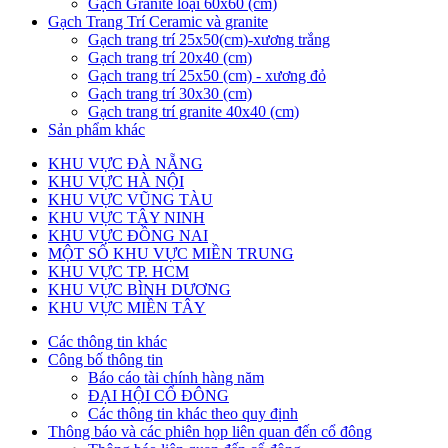
Gạch Granite loại 60x60 (cm)
Gạch Trang Trí Ceramic và granite
Gạch trang trí 25x50(cm)-xương trắng
Gạch trang trí 20x40 (cm)
Gạch trang trí 25x50 (cm) - xương đỏ
Gạch trang trí 30x30 (cm)
Gạch trang trí granite 40x40 (cm)
Sản phẩm khác
KHU VỰC ĐÀ NẴNG
KHU VỰC HÀ NỘI
KHU VỰC VŨNG TÀU
KHU VỰC TÂY NINH
KHU VỰC ĐỒNG NAI
MỘT SỐ KHU VỰC MIỀN TRUNG
KHU VỰC TP. HCM
KHU VỰC BÌNH DƯƠNG
KHU VỰC MIỀN TÂY
Các thông tin khác
Công bố thông tin
Báo cáo tài chính hàng năm
ĐẠI HỘI CỔ ĐÔNG
Các thông tin khác theo quy định
Thông báo và các phiên họp liên quan đến cổ đông