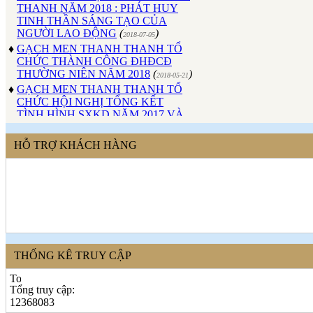
TINH THẦN SÁNG TẠO CỦA
NGƯỜI LAO ĐỘNG
(
)
2018-07-05
♦
GẠCH MEN THANH THANH TỔ
CHỨC THÀNH CÔNG ĐHĐCĐ
THƯỜNG NIÊN NĂM 2018
(
)
2018-05-21
♦
GẠCH MEN THANH THANH TỔ
CHỨC HỘI NGHỊ TỔNG KẾT
TÌNH HÌNH SXKD NĂM 2017 VÀ
TRIỂN KHAI HOẠT ĐỘNG SXKD
NĂM 2018
(
)
2018-01-17
♦
CÔNG ĐOÀN CÔNG TY GẠCH
HỖ TRỢ KHÁCH HÀNG
MEN THANH THANH TỔ CHỨC
THÀNH CÔNG ĐẠI HỘI NHIỆM
KỲ XV (2017 - 2022)
(
)
2017-10-04
♦
GẠCH MEN THANH THANH TỔ
CHỨC HỘI THAO MỪNG NGÀY
CÁCH MẠNG THÁNG 8 VÀ
QUỐC KHÁNH 2/9.
(
)
2017-10-02
♦
GẠCH MEN THANH THANH TỔ
THỐNG KÊ TRUY CẬP
CHỨC THÀNH CÔNG HỘI NGHỊ
ĐẠI BIỂU NGƯỜI LAO ĐỘNG
NĂM 2017
(
)
Tổng truy cập:
2017-10-02
12368083
♦
Sử dụng vật liệu thân thiện với môi